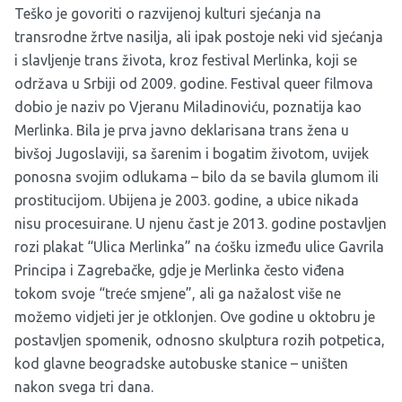
Teško je govoriti o razvijenoj kulturi sjećanja na
transrodne žrtve nasilja, ali ipak postoje neki vid sjećanja
i slavljenje trans života, kroz festival Merlinka, koji se
održava u Srbiji od 2009. godine. Festival queer filmova
dobio je naziv po Vjeranu Miladinoviću, poznatija kao
Merlinka. Bila je prva javno deklarisana trans žena u
bivšoj Jugoslaviji, sa šarenim i bogatim životom, uvijek
ponosna svojim odlukama – bilo da se bavila glumom ili
prostitucijom. Ubijena je 2003. godine, a ubice nikada
nisu procesuirane. U njenu čast je 2013. godine postavljen
rozi plakat “Ulica Merlinka” na ćošku između ulice Gavrila
Principa i Zagrebačke, gdje je Merlinka često viđena
tokom svoje “treće smjene”, ali ga nažalost više ne
možemo vidjeti jer je otklonjen. Ove godine u oktobru je
postavljen spomenik, odnosno skulptura rozih potpetica,
kod glavne beogradske autobuske stanice – uništen
nakon svega tri dana.