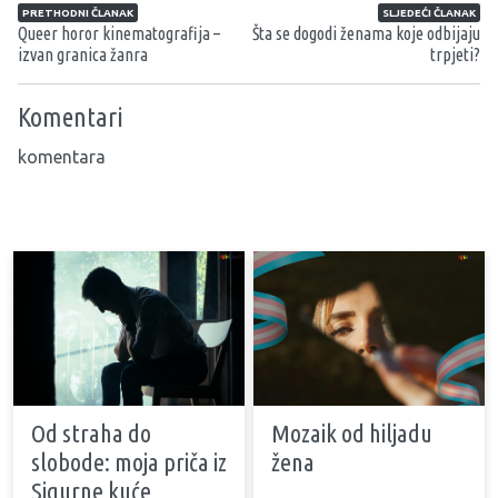
Navigacija članaka
PRETHODNI ČLANAK
SLJEDEĆI ČLANAK
Queer horor kinematografija –
Šta se dogodi ženama koje odbijaju
izvan granica žanra
trpjeti?
Komentari
komentara
Od straha do
Mozaik od hiljadu
slobode: moja priča iz
žena
Sigurne kuće