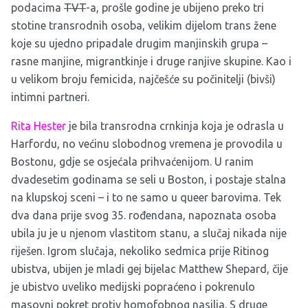
podacima
TVT
-a, prošle godine je ubijeno preko tri
stotine transrodnih osoba, velikim dijelom trans žene
koje su ujedno pripadale drugim manjinskih grupa –
rasne manjine, migrantkinje i druge ranjive skupine. Kao i
u velikom broju femicida, najčešće su počinitelji (bivši)
intimni partneri.
Rita Hester
je bila transrodna crnkinja koja je odrasla u
Harfordu, no većinu slobodnog vremena je provodila u
Bostonu, gdje se osjećala prihvaćenijom. U ranim
dvadesetim godinama se seli u Boston, i postaje stalna
na klupskoj sceni – i to ne samo u queer barovima. Tek
dva dana prije svog 35. rođendana, napoznata osoba
ubila ju je u njenom vlastitom stanu, a slučaj nikada nije
riješen. Igrom slučaja, nekoliko sedmica prije Ritinog
ubistva, ubijen je mladi gej bijelac Matthew Shepard, čije
je ubistvo uveliko medijski popraćeno i pokrenulo
masovni pokret protiv homofobnog nasilja. S druge