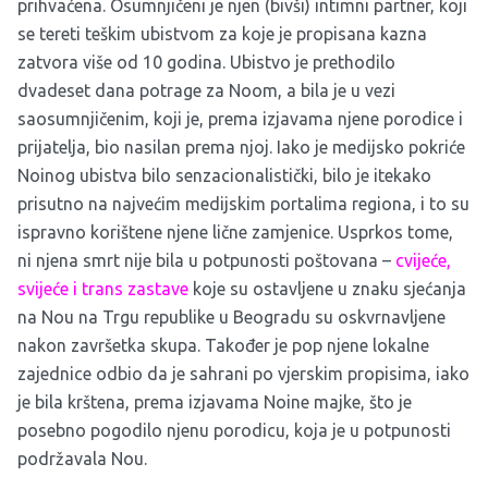
prihvaćena. Osumnjičeni je njen (bivši) intimni partner, koji
se tereti teškim ubistvom za koje je propisana kazna
zatvora više od 10 godina. Ubistvo je prethodilo
dvadeset dana potrage za Noom, a bila je u vezi
saosumnjičenim, koji je, prema izjavama njene porodice i
prijatelja, bio nasilan prema njoj. Iako je medijsko pokriće
Noinog ubistva bilo senzacionalistički, bilo je itekako
prisutno na najvećim medijskim portalima regiona, i to su
ispravno korištene njene lične zamjenice. Usprkos tome,
ni njena smrt nije bila u potpunosti poštovana –
cvijeće,
svijeće i trans zastave
koje su ostavljene u znaku sjećanja
na Nou na Trgu republike u Beogradu su oskvrnavljene
nakon završetka skupa. Također je pop njene lokalne
zajednice odbio da je sahrani po vjerskim propisima, iako
je bila krštena, prema izjavama Noine majke, što je
posebno pogodilo njenu porodicu, koja je u potpunosti
podržavala Nou.