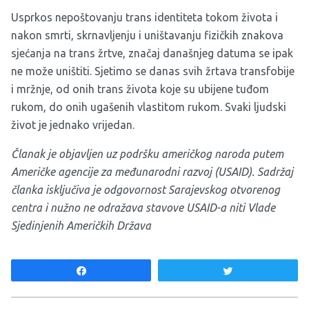
Usprkos nepoštovanju trans identiteta tokom života i
nakon smrti, skrnavljenju i uništavanju fizičkih znakova
sjećanja na trans žrtve, značaj današnjeg datuma se ipak
ne može uništiti. Sjetimo se danas svih žrtava transfobije
i mržnje, od onih trans života koje su ubijene tuđom
rukom, do onih ugašenih vlastitom rukom. Svaki ljudski
život je jednako vrijedan.
Članak je objavljen uz podršku američkog naroda putem
Američke agencije za međunarodni razvoj (USAID). Sadržaj
članka isključiva je odgovornost Sarajevskog otvorenog
centra i nužno ne odražava stavove USAID-a niti Vlade
Sjedinjenih Američkih Država
Share
Tweet