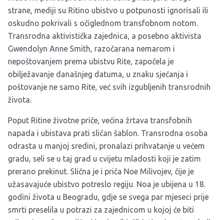
strane, mediji su Ritino ubistvo u potpunosti ignorisali ili
oskudno pokrivali s očiglednom transfobnom notom.
Transrodna aktivistička zajednica, a posebno aktivista
Gwendolyn Anne Smith, razočarana nemarom i
nepoštovanjem prema ubistvu Rite, započela je
obilježavanje današnjeg datuma, u znaku sjećanja i
poštovanje ne samo Rite, već svih izgubljenih transrodnih
života.
Poput Ritine životne priče, većina žrtava transfobnih
napada i ubistava prati sličan šablon. Transrodna osoba
odrasta u manjoj sredini, pronalazi prihvatanje u većem
gradu, seli se u taj grad u cvijetu mladosti koji je zatim
prerano prekinut. Slična je i priča Noe Milivojev, čije je
užasavajuće ubistvo potreslo regiju. Noa je ubijena u 18.
godini života u Beogradu, gdje se svega par mjeseci prije
smrti preselila u potrazi za zajednicom u kojoj će biti