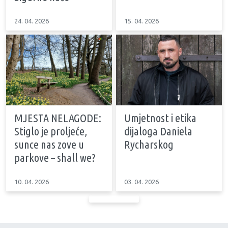
24. 04. 2026
15. 04. 2026
MJESTA NELAGODE:
Umjetnost i etika
Stiglo je proljeće,
dijaloga Daniela
sunce nas zove u
Rycharskog
parkove – shall we?
10. 04. 2026
03. 04. 2026