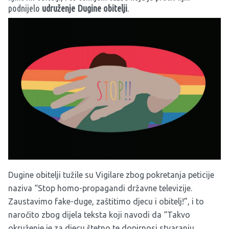
podnijelo
udruženje Dugine obitelji
.
Dugine obitelji tužile su Vigilare zbog pokretanja peticije
naziva “Stop homo-propagandi državne televizije.
Zaustavimo fake-duge, zaštitimo djecu i obitelj!”, i to
naročito zbog dijela teksta koji navodi da “Takvo
okruženje je za djecu štetno te dopirnosi stvaranju