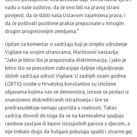
nadu u naše sudstvo, da će ono biti na pravoj strani
povijesti, da će štititi naša Ustavom zajamčena prava, i
da će poštivati pozitivne prakse prepoznate u mnogim
drugim progresivnijim zemljama.”
Upitan za komentar o sadržaju koji je iznijelo udruženje
Vigilare na svojim stranicama, Martinović nastavlja:
“Jako je bitno što je prepoznata diskriminacija, i jako je
bitno što se presudom zabranjuje daljnje objavljivanje
sličnih sadržaja udruzi Vigilare. U zadnjih osam godina
LGBTIQ osobe u Hrvatskoj konstantno su izložene
objavama kojima nas se demonizira, iznose se podaci iz
znanstveno diskreditiranih istraživanja i šire se
predrasudekoje nemaju uporišta u realnosti. Takav
sadržaj dovodi do toga da se na karnevalima spaljuju
rainbow zastave ili kipovi istospolnih parova s djecom, a
nije trebalo dugo da huligani pokušaju spaliti i stvarne gej