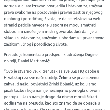
udruga Vigilare izravno povrijedila Ustavom zajamčena
prava svakome na poštovanje i pravnu zaštitu njegovog
osobnog i porodičnog života, te da se tekstovi na web
stranici peticije navedene u sporu ne mogu smatrati
slobodnim iznošenjem misli i govorabudući da nije u
skladu s ustavom zajamčenim slobodama – prvenstveno
zaštitom ličnog i porodičnog života.
Presudu je komenitrao predsjednik udruženja Dugine
obitelji, Daniel Martinović:
“Ovo je stvarno veliki trenutak za sve LGBTIQ osobe u
Hrvatskoj i za sve naše obitelji. Želimo se prvenstveno
zahvaliti našoj odvjetnici Zrinki Bojanić, uz koju smo
pisali tužbu i koja nam je neizmjerno pomogla u ovom
postupku. Jako nam je drago da nismo morali čekati
godinama na presudu, kao što znamo da se događa u
sličnim postupcima. Ova presuda daje svima nama vjeru i