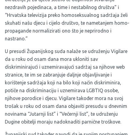
nezdravih pojedinaca, a time i nestabilnog društva” i
“Hrvatska televizija preko homoseksualnog sadržaja želi
skuhati našu djecu i cijelo društvo, te nametanjem homo-
propagande normalizirati ono što je neprirodno i
nastrano.”
U presudi Županijskog suda nalaže se udruženju Vigilare
da u roku od osam dana mora ukloniti sav
diskriminirajući i uznemiravajući sadržaj sa njihove web
stranice, te im se zabranjuje daljnje objavljivanje i
korištenje sadržaja koji na bilo koji način diskriminira,
potiče na diskriminaciju i uznemirava LGBTIQ osobe,
njihove porodice i djecu. Vigilare također mora na svoj
trošak u roku od osam dana objaviti presudu u dnevnim
novinama “Jutarnji list” i “Večernji list”, te udruženju
Dugine obitelji moraju nadoknaditi parnične troškove.
Županijski sud također navodi da je svojim postupanjem