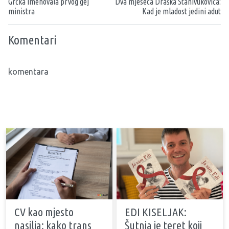
Grčka imenovala prvog gej
Dva mjeseca Draška Stanivukovića:
ministra
Kad je mladost jedini adut
Komentari
komentara
CV kao mjesto
EDI KISELJAK:
nasilja: kako trans
Šutnja je teret koji