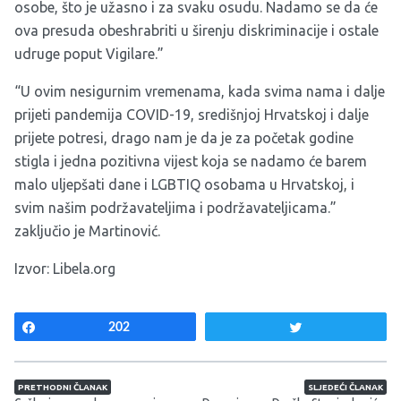
osobe, što je užasno i za svaku osudu. Nadamo se da će
ova presuda obeshrabriti u širenju diskriminacije i ostale
udruge poput Vigilare.”
“U ovim nesigurnim vremenama, kada svima nama i dalje
prijeti pandemija COVID-19, središnjoj Hrvatskoj i dalje
prijete potresi, drago nam je da je za početak godine
stigla i jedna pozitivna vijest koja se nadamo će barem
malo uljepšati dane i LGBTIQ osobama u Hrvatskoj, i
svim našim podržavateljima i podržavateljicama.”
zaključio je Martinović.
Izvor:
Libela.org
Share
202
Tweet
Navigacija članaka
PRETHODNI ČLANAK
SLJEDEĆI ČLANAK