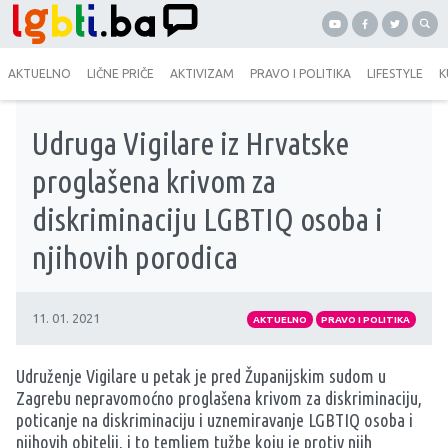
AKTUELNO
LIČNE PRIČE
AKTIVIZAM
PRAVO I POLITIKA
LIFESTYLE
K
Udruga Vigilare iz Hrvatske
proglašena krivom za
diskriminaciju LGBTIQ osoba i
njihovih porodica
11. 01. 2021
AKTUELNO
PRAVO I POLITIKA
Udruženje Vigilare u petak je pred Županijskim sudom u
Zagrebu nepravomoćno proglašena krivom za diskriminaciju,
poticanje na diskriminaciju i uznemiravanje LGBTIQ osoba i
njihovih obitelji, i to temljem tužbe koju je protiv njih