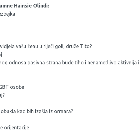
lumne Hainsie Olindi:
lezbejka
u
 vidjela vašu ženu u riječi goli, druže Tito?
j
og odnosa pasivna strana bude tiho i nenametljivo aktivnija i
 LGBT osobe
ej?
h obukla kad bih izašla iz ormara?
e orijentacije