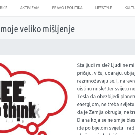
PRIČE
AKTIVIZAM
PRAVO I POLITIKA
LIFESTYLE
KULT
i moje veliko mišljenje
Šta ljudi misle? Ljudi ne mis
pričaju, viču, udaraju, ubija
razmnožavaju se. I, naravno
uistinu misle! Jer svijetu n
Tesla da obezbijedi plane
energijom, ne treba svijetu
da je Zemlja okrugla, ne tr
Diana koja se ne smije bl
ide po bijelom svijetu i r