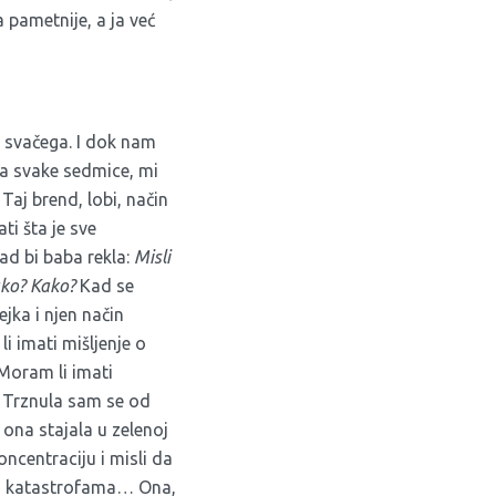
pametnije, a ja već
 i svačega. I dok nam
ta svake sedmice, mi
Taj brend, lobi, način
ti šta je sve
ad bi baba rekla:
Misli
ako? Kako?
Kad se
jka i njen način
i imati mišljenje o
 Moram li imati
Trznula sam se od
e ona stajala u zelenoj
oncentraciju i misli da
ma, katastrofama… Ona,