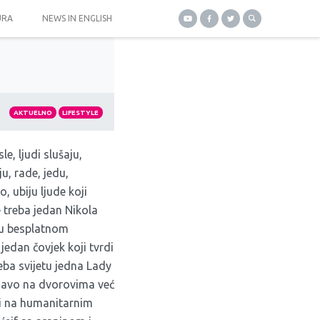
URA
NEWS IN ENGLISH
AKTUELNO
LIFESTYLE
le, ljudi slušaju,
ju, rade, jedu,
, ubiju ljude koji
e treba jedan Nikola
tu besplatnom
 jedan čovjek koji tvrdi
eba svijetu jedna Lady
esavo na dvorovima već
adi na humanitarnim