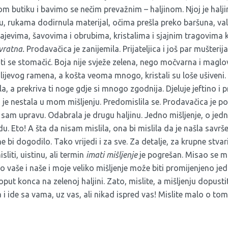
lom butiku i bavimo se nečim prevažnim – haljinom. Njoj je halji
u, rukama dodirnula materijal, očima prešla preko baršuna, val
rajevima, šavovima i obrubima, kristalima i sjajnim tragovima 
vratna.
Prodavačica je zanijemila. Prijateljica i još par mušteri
 ti se stomačić. Boja nije svježe zelena, nego močvarna i maglo
 lijevog ramena, a košta veoma mnogo, kristali su loše ušiveni. 
la, a prekriva ti noge gdje si mnogo zgodnija. Djeluje jeftino i pr
 je nestala u mom mišljenju. Predomislila se. Prodavačica je p
am upravu. Odabrala je drugu haljinu. Jedno mišljenje, o jedno
u. Eto! A šta da nisam mislila, ona bi mislila da je našla savrše
 bi dogodilo. Tako vrijedi i za sve. Za detalje, za krupne stvari
liti, uistinu, ali termin
imati mišljenje
je pogrešan. Misao se mi
o vaše i naše i moje veliko mišljenje može biti promijenjeno 
oput konca na zelenoj haljini. Zato, mislite, a mišljenju dopust
ra i ide sa vama, uz vas, ali nikad ispred vas! Mislite malo o t