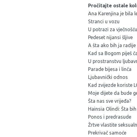
Pročitajte ostale ko
Ana Karenjina je bila 
Stranci u vozu
U potrazi za vječnošć
Pedeset nijansi šljive
A šta ako bih ja radije
Kad sa Bogom piješ ča
U prostranstvu ljubavn
Parade bijesa i linča
Ljubavnički odnos
Kad zvijezde koriste
Moje dijete da bude g
Šta nas sve vrijeđa?
Hainsia Olindi: Šta bi
Ponos i predrasude
Žrtve vlastite seksualn
Prekrivač samoće