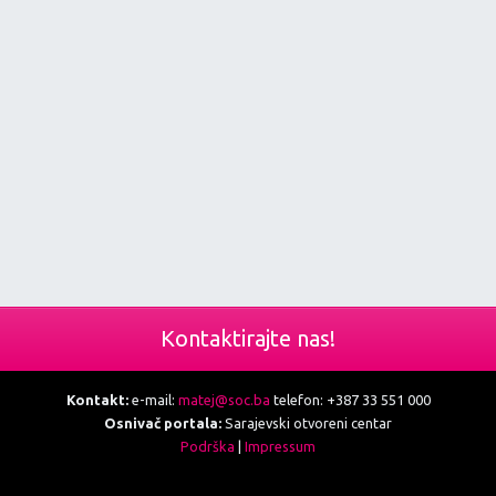
Kontaktirajte nas!
Kontakt:
e-mail:
matej@soc.ba
telefon: +387 33 551 000
Osnivač portala:
Sarajevski otvoreni centar
Podrška
|
Impressum