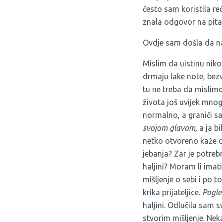
često sam koristila r
znala odgovor na pita
Ovdje sam došla da nap
Mislim da uistinu niko
drmaju lake note, bezv
tu ne treba da mislimo
života još uvijek mn
normalno, a graniči sa
svojom
glavom,
a ja bi
netko otvoreno kaže da
jebanja? Zar je potreb
haljini? Moram li imat
mišljenje o sebi i po t
krika prijateljice.
Pogle
haljini. Odlučila sam 
stvorim mišljenje. Ne