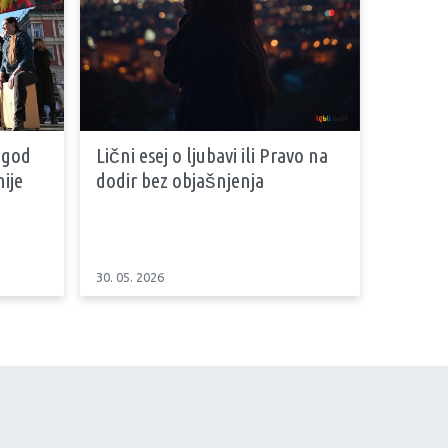
 god
Lični esej o ljubavi ili Pravo na
ije
dodir bez objašnjenja
30. 05. 2026