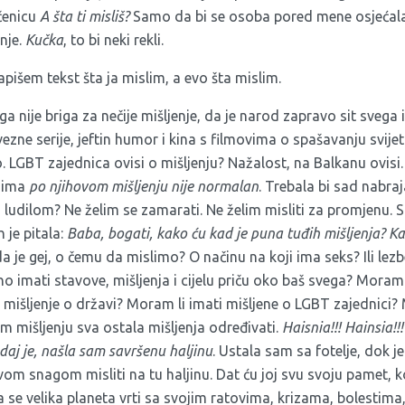
ečenicu
A šta ti misliš?
Samo da bi se osoba pored mene osjećala 
nje.
Kučka
, to bi neki rekli.
išem tekst šta ja mislim, a evo šta mislim.
ga nije briga za nečije mišljenje, da je narod zapravo sit svega
ezne serije, jeftin humor i kina s filmovima o spašavanju svije
. LGBT zajednica ovisi o mišljenju? Nažalost, na Balkanu ovisi. 
ogima
po njihovom mišljenju nije normalan
. Trebala bi sad nabraja
 ludilom? Ne želim se zamarati. Ne želim misliti za promjenu. S
h je pitala:
Baba, bogati, kako ću kad je puna tuđih mišljenja? K
 je gej, o čemu da mislimo? O načinu na koji ima seks? Ili lezbe
no imati stavove, mišljenja i cijelu priču oko baš svega? Moram l
i mišljenje o državi? Moram li imati mišljene o LGBT zajednici?
om mišljenju sva ostala mišljenja određivati.
Haisnia!!! Hainsia!!!
daj je, našla sam savršenu haljinu
. Ustala sam sa fotelje, dok j
svom snagom misliti na tu haljinu. Dat ću joj svu svoju pamet, k
ka se velika planeta vrti sa svojim ratovima, krizama, bolesti