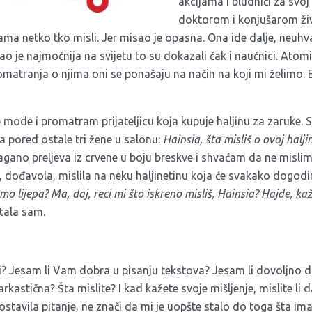
akcijama i bludniči za svoj
doktorom i konjušarom ži
ma netko tko misli. Jer misao je opasna. Ona ide dalje, neuhvatl
ao je najmoćnija na svijetu to su dokazali čak i naučnici. Ato
omatranja o njima oni se ponašaju na način na koji mi želimo.
 mode i promatram prijateljicu koja kupuje haljinu za zaruke. 
a pored ostale tri žene u salonu:
Hainsia, šta misliš o ovoj haljin
 lagano preljeva iz crvene u boju breskve i shvaćam da ne misli
 ja, dođavola, mislila na neku haljinetinu koja će svakako dogodi
mo lijepa?
Ma, daj, reci mi što iskreno misliš, Hainsia? Hajde, ka
tala sam.
? Jesam li Vam dobra u pisanju tekstova? Jesam li dovoljno 
sarkastična? Šta mislite? I kad kažete svoje mišljenje, mislite li
stavila pitanje, ne znači da mi je uopšte stalo do toga šta imat