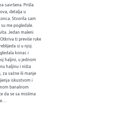
na savršena. Prišla
ova, detalja u
konca. Stvorila sam
ja su me pogledale.
vita. Jedan maleni
Otkriva ti previše ruke
eblijeda si u njoj.
ogledala konac i
j haljini, u jednom
nu haljinu i ništa
, za važne ili manje
jenja iskustvom i
jednom banalnom
ite da se sa mislima
ome…