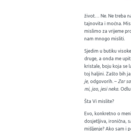
život… Ne. Ne treba na
tajnovita i moćna. Mis
mislimo za vrijeme pr
nam mnogo misliti.
Sjedim u butiku visoke
druge, a onda me upit
kristale, boju koja se
toj haljini. Zašto bih
je
, odgovorih. –
Zar sa
mi, jao, jesi neka.
Odlu
Šta Vi mislite?
Evo, konkretno o meni
dosjetljiva, ironična, 
mišljenje? Ako sam i po