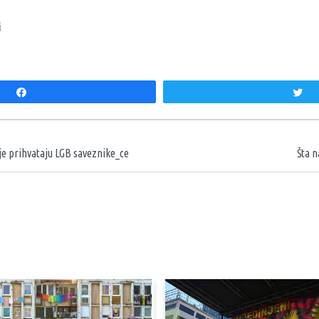
i
Share
T
aka
inje prihvataju LGB saveznike_ce
Šta n