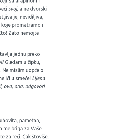
 ćejf sa arapinom i
veći
svoj,
a ne dvorski
jiva je, nevidiljiva,
mi koje promatramo i
 Eto! Zato nemojte
Stavlja jednu preko
i?
Gledam u čipku,
m. Ne mislim uopće o
ne ići u smeće!
Lijepa
ži, ova, ona, odgovori
duhovita, pametna,
 da me briga za Vaše
e za reći. Čak štoviše,