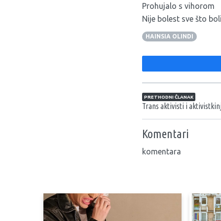
Prohujalo s vihorom
Nije bolest sve što bol
HAINSIA OLINDI
Navigacija član
PRETHODNI ČLANAK
Trans aktivisti i aktivistk
Komentari
komentara