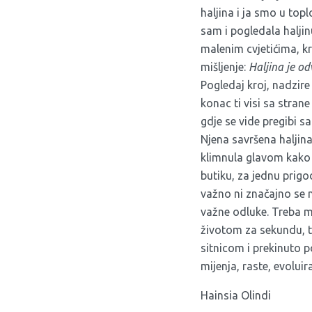
haljina i ja smo u top
sam i pogledala haljin
malenim cvjetićima, k
mišljenje:
Haljina je od
Pogledaj kroj, nadzire
konac ti visi sa strane
gdje se vide pregibi sa
Njena savršena haljina
klimnula glavom kako s
butiku, za jednu prigod
važno ni značajno se ne
važne odluke. Treba mis
životom za sekundu, t
sitnicom i prekinuto p
mijenja, raste, evolui
Hainsia Olindi