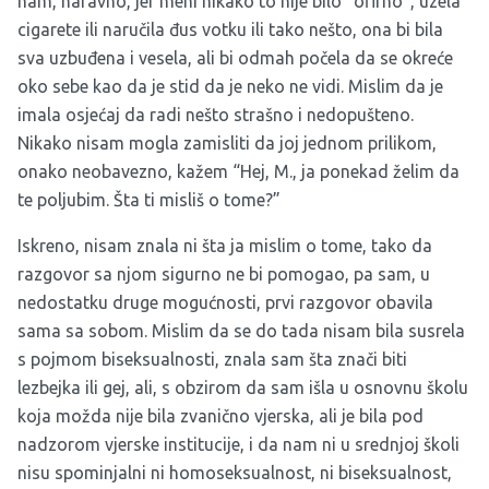
nam, naravno, jer meni nikako to nije bilo “ofirno”, uzela
cigarete ili naručila đus votku ili tako nešto, ona bi bila
sva uzbuđena i vesela, ali bi odmah počela da se okreće
oko sebe kao da je stid da je neko ne vidi. Mislim da je
imala osjećaj da radi nešto strašno i nedopušteno.
Nikako nisam mogla zamisliti da joj jednom prilikom,
onako neobavezno, kažem “Hej, M., ja ponekad želim da
te poljubim. Šta ti misliš o tome?”
Iskreno, nisam znala ni šta ja mislim o tome, tako da
razgovor sa njom sigurno ne bi pomogao, pa sam, u
nedostatku druge mogućnosti, prvi razgovor obavila
sama sa sobom. Mislim da se do tada nisam bila susrela
s pojmom biseksualnosti, znala sam šta znači biti
lezbejka ili gej, ali, s obzirom da sam išla u osnovnu školu
koja možda nije bila zvanično vjerska, ali je bila pod
nadzorom vjerske institucije, i da nam ni u srednjoj školi
nisu spominjalni ni homoseksualnost, ni biseksualnost,