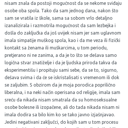
nisam znala da postoji mogućnost da se nekome sviđaju
osobe oba spola. Tako da sam jednog dana, nakon što
sam se vratila iz škole, sama sa sobom vrlo detaljno
izanalizirala i razmotrila mogućnost da sam lezbejka i
došla do zaključka da još uvijek nisam jer sam uglavnom
imala simpatije muškog spola, kao i da me veza ili fizički
kontakt sa ženama ili muškarcima, u tom periodu,
pretjerano ni ne zanima, a da je to što se dešava samo
logična stvar znatiželje i da je ljudska priroda takva da
eksperimentišu i propituju sami sebe, da se to, sigurno,
dešava svima i da će se iskristalisati s vremenom ili dok
se zaljubim. S obzirom da je moja porodica poprilično
liberalna, i na neki način operisana od religije, imala sam
sreću da nikada nisam smatrala da su homoseksualne
osobe bolesne ili izopačene, ali do tada nikada nisam ni
imala dodira sa bilo kim ko se tako javno izjašnjavao.
Jedini negativani zaključci, do kojih sam u tom procesu