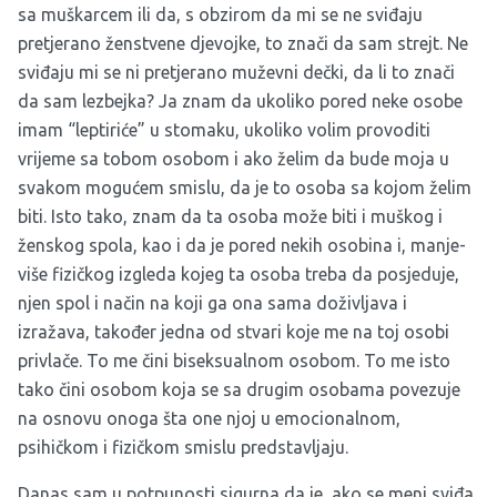
sa muškarcem ili da, s obzirom da mi se ne sviđaju
pretjerano ženstvene djevojke, to znači da sam strejt. Ne
sviđaju mi se ni pretjerano muževni dečki, da li to znači
da sam lezbejka? Ja znam da ukoliko pored neke osobe
imam “leptiriće” u stomaku, ukoliko volim provoditi
vrijeme sa tobom osobom i ako želim da bude moja u
svakom mogućem smislu, da je to osoba sa kojom želim
biti. Isto tako, znam da ta osoba može biti i muškog i
ženskog spola, kao i da je pored nekih osobina i, manje-
više fizičkog izgleda kojeg ta osoba treba da posjeduje,
njen spol i način na koji ga ona sama doživljava i
izražava, također jedna od stvari koje me na toj osobi
privlače. To me čini biseksualnom osobom. To me isto
tako čini osobom koja se sa drugim osobama povezuje
na osnovu onoga šta one njoj u emocionalnom,
psihičkom i fizičkom smislu predstavljaju.
Danas sam u potpunosti sigurna da je, ako se meni sviđa