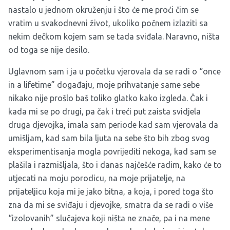
nastalo u jednom okruženju i što će me proći čim se
vratim u svakodnevni život, ukoliko počnem izlaziti sa
nekim dečkom kojem sam se tada sviđala. Naravno, ništa
od toga se nije desilo.
Uglavnom sam i ja u početku vjerovala da se radi o “once
in a lifetime” događaju, moje prihvatanje same sebe
nikako nije prošlo baš toliko glatko kako izgleda. Čak i
kada mi se po drugi, pa čak i treći put zaista svidjela
druga djevojka, imala sam periode kad sam vjerovala da
umišljam, kad sam bila ljuta na sebe što bih zbog svog
eksperimentisanja mogla povrijediti nekoga, kad sam se
plašila i razmišljala, što i danas najčešće radim, kako će to
utjecati na moju porodicu, na moje prijatelje, na
prijateljicu koja mi je jako bitna, a koja, i pored toga što
zna da mi se sviđaju i djevojke, smatra da se radi o više
“izolovanih” slučajeva koji ništa ne znače, pa i na mene