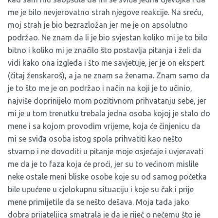
me je bilo nevjerovatno strah njegove reakcije. Na sreću,
moj strah je bio bezrazložan jer me je on apsolutno
podržao. Ne znam da li je bio svjestan koliko mi je to bilo
bitno i koliko mi je značilo što postavlja pitanja i želi da
vidi kako ona izgleda i što me savjetuje, jer je on ekspert
(čitaj ženskaroš), a ja ne znam sa ženama. Znam samo da
je to što me je on podržao i način na koji je to učinio,
najviše doprinijelo mom pozitivnom prihvatanju sebe, jer
mi je u tom trenutku trebala jedna osoba kojoj je stalo do
mene i sa kojom provodim vrijeme, koja će činjenicu da
mi se sviđa osoba istog spola prihvatiti kao nešto
stvarno i ne dovoditi u pitanje moje osjećaje i uvjeravati
me da je to faza koja će proći, jer su to većinom mislile
neke ostale meni bliske osobe koje su od samog početka
bile upućene u cjelokupnu situaciju i koje su čak i prije
mene primijetile da se nešto dešava. Moja tada jako
dobra prijateljica smatrala je da je riječ o nečemu što je