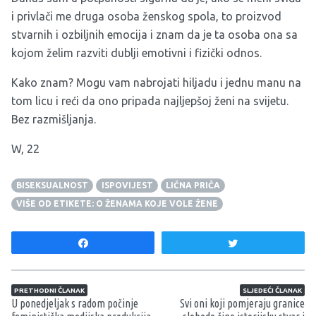
i privlači me druga osoba ženskog spola, to proizvod
stvarnih i ozbiljnih emocija i znam da je ta osoba ona sa
kojom želim razviti dublji emotivni i fizički odnos.
Kako znam? Mogu vam nabrojati hiljadu i jednu manu na
tom licu i reći da ono pripada najljepšoj ženi na svijetu.
Bez razmišljanja.
W, 22
BISEKSUALNOST
ISPOVIJEST
LIČNA PRIČA
VIŠE OD ETIKETE: O ŽENAMA KOJE VOLE ŽENE
Share
Tweet
Navigacija članaka
PRETHODNI ČLANAK
SLJEDEĆI ČLANAK
U ponedjeljak s radom počinje
Svi oni koji pomjeraju granice