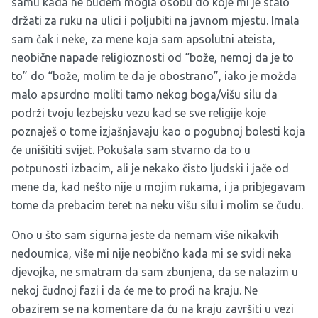
samu kada ne budem mogla osobu do koje mi je stalo
držati za ruku na ulici i poljubiti na javnom mjestu. Imala
sam čak i neke, za mene koja sam apsolutni ateista,
neobične napade religioznosti od “bože, nemoj da je to
to” do “bože, molim te da je obostrano”, iako je možda
malo apsurdno moliti tamo nekog boga/višu silu da
podrži tvoju lezbejsku vezu kad se sve religije koje
poznaješ o tome izjašnjavaju kao o pogubnoj bolesti koja
će unišititi svijet. Pokušala sam stvarno da to u
potpunosti izbacim, ali je nekako čisto ljudski i jače od
mene da, kad nešto nije u mojim rukama, i ja pribjegavam
tome da prebacim teret na neku višu silu i molim se čudu.
Ono u što sam sigurna jeste da nemam više nikakvih
nedoumica, više mi nije neobično kada mi se svidi neka
djevojka, ne smatram da sam zbunjena, da se nalazim u
nekoj čudnoj fazi i da će me to proći na kraju. Ne
obazirem se na komentare da ću na kraju završiti u vezi