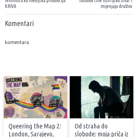
feministička medijska produkcija
slobode čine istorijsku stvar i
KRIVA
mijenjaju društvo
Komentari
komentara
Queering the Map 2:
Od straha do
London, Sarajevo,
slobode: moja priča iz