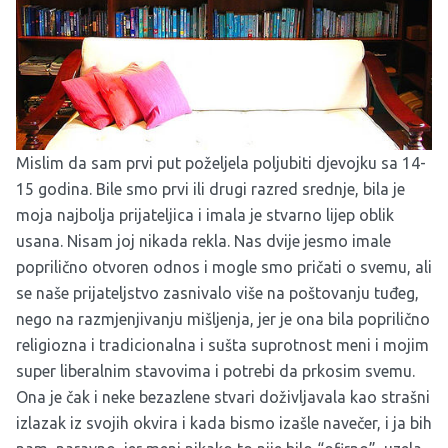
Mislim da sam prvi put poželjela poljubiti djevojku sa 14-
15 godina. Bile smo prvi ili drugi razred srednje, bila je
moja najbolja prijateljica i imala je stvarno lijep oblik
usana. Nisam joj nikada rekla. Nas dvije jesmo imale
poprilično otvoren odnos i mogle smo pričati o svemu, ali
se naše prijateljstvo zasnivalo više na poštovanju tuđeg,
nego na razmjenjivanju mišljenja, jer je ona bila poprilično
religiozna i tradicionalna i sušta suprotnost meni i mojim
super liberalnim stavovima i potrebi da prkosim svemu.
Ona je čak i neke bezazlene stvari doživljavala kao strašni
izlazak iz svojih okvira i kada bismo izašle navečer, i ja bih