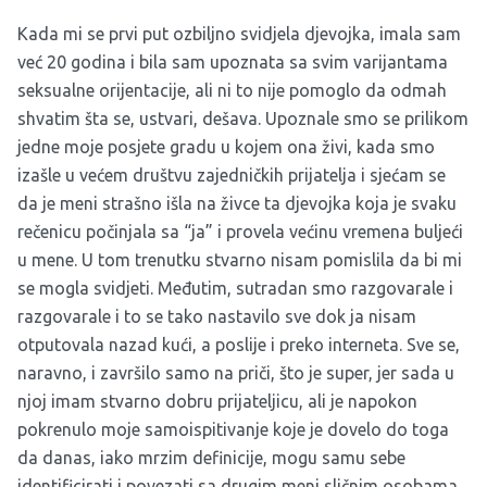
Kada mi se prvi put ozbiljno svidjela djevojka, imala sam
već 20 godina i bila sam upoznata sa svim varijantama
seksualne orijentacije, ali ni to nije pomoglo da odmah
shvatim šta se, ustvari, dešava. Upoznale smo se prilikom
jedne moje posjete gradu u kojem ona živi, kada smo
izašle u većem društvu zajedničkih prijatelja i sjećam se
da je meni strašno išla na živce ta djevojka koja je svaku
rečenicu počinjala sa “ja” i provela većinu vremena buljeći
u mene. U tom trenutku stvarno nisam pomislila da bi mi
se mogla svidjeti. Međutim, sutradan smo razgovarale i
razgovarale i to se tako nastavilo sve dok ja nisam
otputovala nazad kući, a poslije i preko interneta. Sve se,
naravno, i završilo samo na priči, što je super, jer sada u
njoj imam stvarno dobru prijateljicu, ali je napokon
pokrenulo moje samoispitivanje koje je dovelo do toga
da danas, iako mrzim definicije, mogu samu sebe
identificirati i povezati sa drugim meni sličnim osobama,