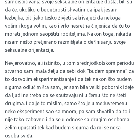
samoispitivanja svoje seksualne orijentacije došla, bili su
da će, ukoliko u budućnosti shvatim da ipak jesam
lezbejka, biti jako teško živjeti sakrivajući da nekoga
volim i koga volim, kao i vrlo nesretna činjenica da ću to
morati jednom saopštiti roditeljima. Nakon toga, nikada
nisam nešto pretjerano razmišljala o definisanju svoje
seksualne orijentacije.
Nevjerovatno, ali istinito, u tom srednjoškolskom periodu
stvarno sam imala želju da sebi dok “budem spremna” za
to dozvolim eksperimentisanje i da tek nakon što budem
sigurna odlučim šta sam, jer sam bila veliki pobornik ideje
da ljudi ne treba da se sputavaju ni u čemu što ne šteti
drugima. I dalje to mislim, samo što je u međuvremenu
neko eksperimentisao sa mnom, pa sam shvatila da to i
nije tako zabavno i da se u odnose sa drugim osobama
želim upuštati tek kad budem sigurna da mi se neka
osoba sviđa.