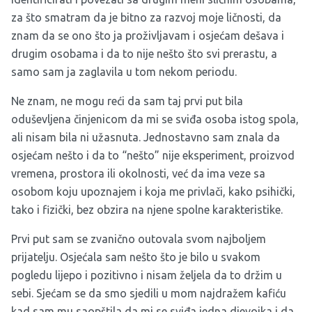
za što smatram da je bitno za razvoj moje ličnosti, da
znam da se ono što ja proživljavam i osjećam dešava i
drugim osobama i da to nije nešto što svi prerastu, a
samo sam ja zaglavila u tom nekom periodu.
Ne znam, ne mogu reći da sam taj prvi put bila
oduševljena činjenicom da mi se sviđa osoba istog spola,
ali nisam bila ni užasnuta. Jednostavno sam znala da
osjećam nešto i da to “nešto” nije eksperiment, proizvod
vremena, prostora ili okolnosti, već da ima veze sa
osobom koju upoznajem i koja me privlači, kako psihički,
tako i fizički, bez obzira na njene spolne karakteristike.
Prvi put sam se zvanično outovala svom najboljem
prijatelju. Osjećala sam nešto što je bilo u svakom
pogledu lijepo i pozitivno i nisam željela da to držim u
sebi. Sjećam se da smo sjedili u mom najdražem kafiću
kad sam mu saopštila da mi se sviđa jedna djevojka i da