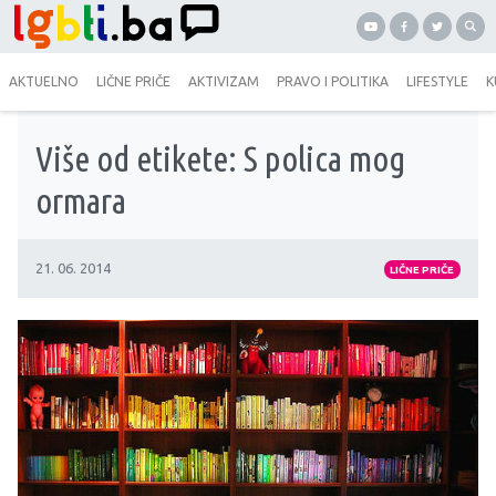
AKTUELNO
LIČNE PRIČE
AKTIVIZAM
PRAVO I POLITIKA
LIFESTYLE
K
Više od etikete: S polica mog
ormara
21. 06. 2014
LIČNE PRIČE