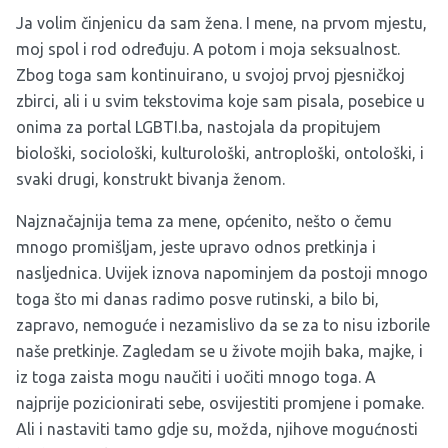
Ja volim činjenicu da sam žena. I mene, na prvom mjestu,
moj spol i rod određuju. A potom i moja seksualnost.
Zbog toga sam kontinuirano, u svojoj prvoj pjesničkoj
zbirci, ali i u svim tekstovima koje sam pisala, posebice u
onima za portal LGBTI.ba, nastojala da propitujem
biološki, sociološki, kulturološki, antroploški, ontološki, i
svaki drugi, konstrukt bivanja ženom.
Najznačajnija tema za mene, općenito, nešto o čemu
mnogo promišljam, jeste upravo odnos pretkinja i
nasljednica. Uvijek iznova napominjem da postoji mnogo
toga što mi danas radimo posve rutinski, a bilo bi,
zapravo, nemoguće i nezamislivo da se za to nisu izborile
naše pretkinje. Zagledam se u živote mojih baka, majke, i
iz toga zaista mogu naučiti i uočiti mnogo toga. A
najprije pozicionirati sebe, osvijestiti promjene i pomake.
Ali i nastaviti tamo gdje su, možda, njihove mogućnosti