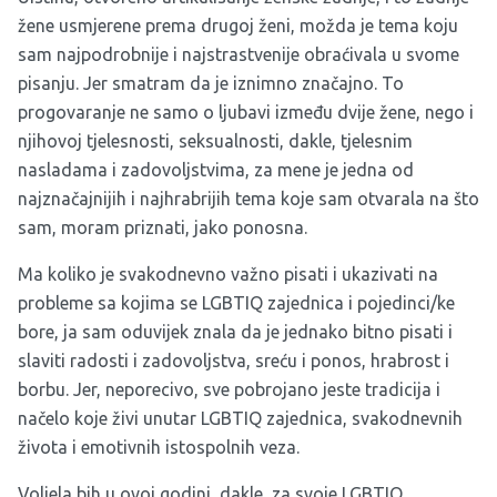
žene usmjerene prema drugoj ženi, možda je tema koju
sam najpodrobnije i najstrastvenije obraćivala u svome
pisanju. Jer smatram da je iznimno značajno. To
progovaranje ne samo o ljubavi između dvije žene, nego i
njihovoj tjelesnosti, seksualnosti, dakle, tjelesnim
nasladama i zadovoljstvima, za mene je jedna od
najznačajnijih i najhrabrijih tema koje sam otvarala na što
sam, moram priznati, jako ponosna.
Ma koliko je svakodnevno važno pisati i ukazivati na
probleme sa kojima se LGBTIQ zajednica i pojedinci/ke
bore, ja sam oduvijek znala da je jednako bitno pisati i
slaviti radosti i zadovoljstva, sreću i ponos, hrabrost i
borbu. Jer, neporecivo, sve pobrojano jeste tradicija i
načelo koje živi unutar LGBTIQ zajednica, svakodnevnih
života i emotivnih istospolnih veza.
Voljela bih u ovoj godini, dakle, za svoje LGBTIQ