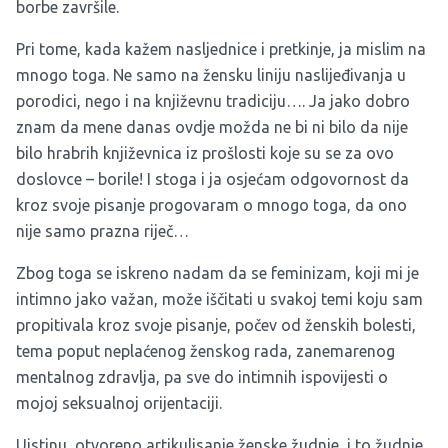
borbe završile.
Pri tome, kada kažem nasljednice i pretkinje, ja mislim na
mnogo toga. Ne samo na žensku liniju naslijeđivanja u
porodici, nego i na književnu tradiciju…. Ja jako dobro
znam da mene danas ovdje možda ne bi ni bilo da nije
bilo hrabrih književnica iz prošlosti koje su se za ovo
doslovce – borile! I stoga i ja osjećam odgovornost da
kroz svoje pisanje progovaram o mnogo toga, da ono
nije samo prazna riječ…
Zbog toga se iskreno nadam da se feminizam, koji mi je
intimno jako važan, može iščitati u svakoj temi koju sam
propitivala kroz svoje pisanje, počev od ženskih bolesti,
tema poput neplaćenog ženskog rada, zanemarenog
mentalnog zdravlja, pa sve do intimnih ispovijesti o
mojoj seksualnoj orijentaciji.
Uistinu, otvoreno artikulisanje ženske žudnje, i to žudnje