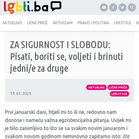
AKTUELNO
LIČNE PRIČE
AKTIVIZAM
PRAVO I POLITIKA
LIFESTYLE
K
ZA SIGURNOST I SLOBODU:
Pisati, boriti se, voljeti i brinuti
jedni/e za druge
AKTUELNO
LIČNE PRIČE
17. 01. 2023
LIFESTYLE
Prvi januarski dani, htjeli mi to ili ne, redovno nam
donose i nameću važna egzistencijalna pitanja. Uvijek mi
je bilo zanimljivo to što se sa svakim novim januarom i
svakom novom godinom neminovno zapitamo isto:
šta