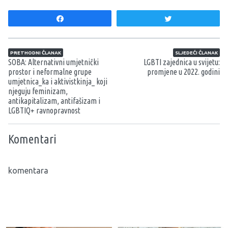
Share
Tweet
Navigacija članaka
PRETHODNI ČLANAK
SLJEDEĆI ČLANAK
SOBA: Alternativni umjetnički
LGBTI zajednica u svijetu:
prostor i neformalne grupe
promjene u 2022. godini
umjetnica_ka i aktivistkinja_ koji
njeguju feminizam,
antikapitalizam, antifašizam i
LGBTIQ+ ravnopravnost
Komentari
komentara