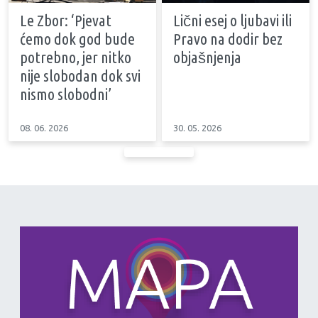
Le Zbor: ‘Pjevat
Lični esej o ljubavi ili
ćemo dok god bude
Pravo na dodir bez
potrebno, jer nitko
objašnjenja
nije slobodan dok svi
nismo slobodni’
08. 06. 2026
30. 05. 2026