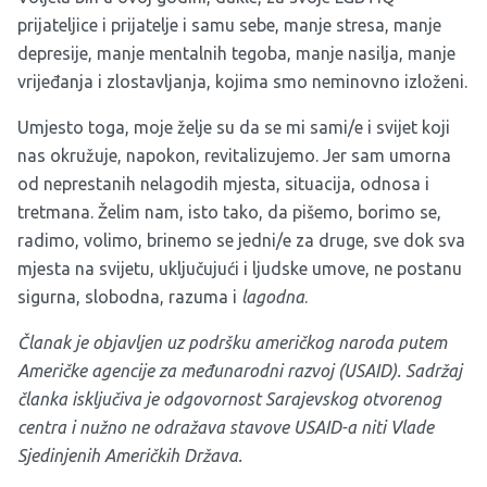
prijateljice i prijatelje i samu sebe, manje stresa, manje
depresije, manje mentalnih tegoba, manje nasilja, manje
vrijeđanja i zlostavljanja, kojima smo neminovno izloženi.
Umjesto toga, moje želje su da se mi sami/e i svijet koji
nas okružuje, napokon, revitalizujemo. Jer sam umorna
od neprestanih nelagodih mjesta, situacija, odnosa i
tretmana. Želim nam, isto tako, da pišemo, borimo se,
radimo, volimo, brinemo se jedni/e za druge, sve dok sva
mjesta na svijetu, uključujući i ljudske umove, ne postanu
sigurna, slobodna, razuma i
lagodna
.
Članak je objavljen uz podršku američkog naroda putem
Američke agencije za međunarodni razvoj (USAID). Sadržaj
članka isključiva je odgovornost Sarajevskog otvorenog
centra i nužno ne odražava stavove USAID-a niti Vlade
Sjedinjenih Američkih Država.