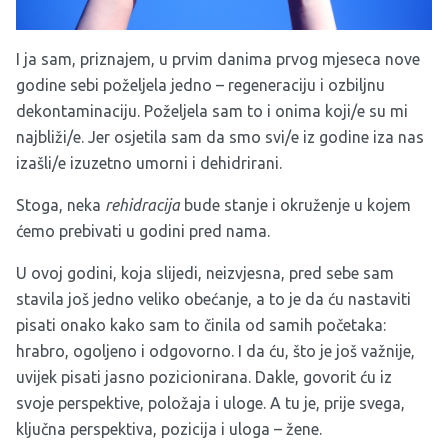
I ja sam, priznajem, u prvim danima prvog mjeseca nove
godine sebi poželjela jedno – regeneraciju i ozbiljnu
dekontaminaciju. Poželjela sam to i onima koji/e su mi
najbliži/e. Jer osjetila sam da smo svi/e iz godine iza nas
izašli/e izuzetno umorni i dehidrirani.
Stoga, neka
rehidracija
bude stanje i okruženje u kojem
ćemo prebivati u godini pred nama.
U ovoj godini, koja slijedi, neizvjesna, pred sebe sam
stavila još jedno veliko obećanje, a to je da ću nastaviti
pisati onako kako sam to činila od samih početaka:
hrabro, ogoljeno i odgovorno. I da ću, što je još važnije,
uvijek pisati jasno pozicionirana. Dakle, govorit ću iz
svoje perspektive, položaja i uloge. A tu je, prije svega,
ključna perspektiva, pozicija i uloga – žene.