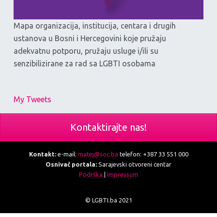
Mapa organizacija, institucija, centara i drugih
ustanova u Bosni i Hercegovini koje pružaju
adekvatnu potporu, pružaju usluge i/ili su
senzibilizirane za rad sa LGBTI osobama
My Tweets
Kontaktirajte nas!
Kontakt:
e-mail:
matej@soc.ba
telefon: +387 33 551 000
Osnivač portala:
Sarajevski otvoreni centar
Podrška
|
Impressum
© LGBTI.ba 2021