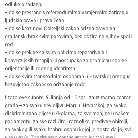
odluke o rađanju
– da se prestane s referendumima usmjerenim zatiranju
ljudskih prava i prava žena
– da se kroz novi Obiteljski zakon prizna pravo na
građanski brak svim parovima, bez obzira na njihov spol i
rod
– da se prekine sa svim oblicima reparativnih i
konverzijskih terapija ili postupaka za promjenu spolne
orijentacije ili rodnog identiteta
– da se svim transrodnim osobama u Hrvatskoj omogući
bezuvjetno zakonsko priznanje roda
I zato ove subote, 9. lipnja od 15 sati, zauzimamo centar
grada – za svaku nevidljivu Maru u Hrvatskoj, za svako
diskriminirano dijete u školama, za sve manjine u našem
parlamentu, za sve različite i raznolike, predivne obitelji,
za svakog ili svaku hrabru osobu kojoj je dosta da joj svi
vire u gaće! Zauzimamo centar grada jer tražimo i