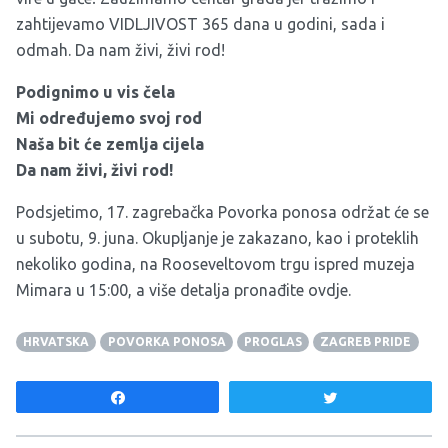
zahtijevamo VIDLJIVOST 365 dana u godini, sada i
odmah. Da nam živi, živi rod!
Podignimo u vis čela
Mi određujemo svoj rod
Naša bit će zemlja cijela
Da nam živi, živi rod!
Podsjetimo, 17. zagrebačka Povorka ponosa održat će se
u subotu, 9. juna. Okupljanje je zakazano, kao i proteklih
nekoliko godina, na Rooseveltovom trgu ispred muzeja
Mimara u 15:00, a više detalja pronađite
ovdje
.
HRVATSKA
POVORKA PONOSA
PROGLAS
ZAGREB PRIDE
Share
Tweet