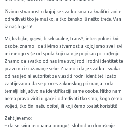
Živimo stvarnost u kojoj se svatko smatra kvalificiranim
određivati tko je muško, a tko žensko ili nešto treće. Van
iz naših gaća!
Mi, lezbijke, gejevi, biseksualne, trans*, interspolne i kvir
osobe, znamo i da živimo stvarnost u kojoj smo sve i svi
mi mnogo više od spola koji nam je pripisan pri rođenju.
Znamo da svatko od nas ima svoj rod i rodni identitet te
pravo na izražavanje sebe. Znamo i da je svatko i svaka
od nas jedini autoritet za vlastiti rodni identitet i zato
zahtijevamo da se proces zakonskog priznanja roda
temelji isključivo na identifikaciji same osobe. Nitko nam
nema pravo viriti u gaće i određivati tko smo, koga ćemo
voljeti, tko čini našu obitelj ili koji ćemo toalet koristiti!
Zahtijevamo:
– da se svim osobama omogući slobodno donošenje