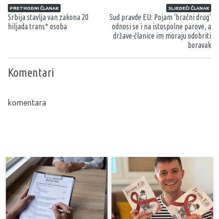
Navigacija članaka
PRETHODNI ČLANAK
SLJEDEĆI ČLANAK
Srbija stavlja van zakona 20
Sud pravde EU: Pojam ‘bračni drug’
hiljada trans* osoba
odnosi se i na istospolne parove, a
države-članice im moraju odobriti
boravak
Komentari
komentara