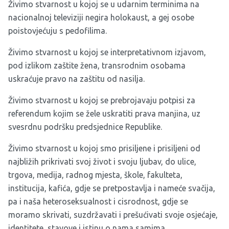
Živimo stvarnost u kojoj se u udarnim terminima na
nacionalnoj televiziji negira holokaust, a gej osobe
poistovjećuju s pedofilima.
Živimo stvarnost u kojoj se interpretativnom izjavom,
pod izlikom zaštite žena, transrodnim osobama
uskraćuje pravo na zaštitu od nasilja.
Živimo stvarnost u kojoj se prebrojavaju potpisi za
referendum kojim se žele uskratiti prava manjina, uz
svesrdnu podršku predsjednice Republike.
Živimo stvarnost u kojoj smo prisiljene i prisiljeni od
najbližih prikrivati svoj život i svoju ljubav, do ulice,
trgova, medija, radnog mjesta, škole, fakulteta,
institucija, kafića, gdje se pretpostavlja i nameće svačija,
pa i naša heteroseksualnost i cisrodnost, gdje se
moramo skrivati, suzdržavati i prešućivati svoje osjećaje,
identitete, stavove i istinu o nama samima.