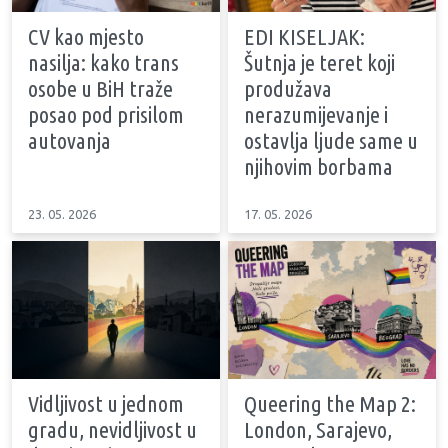
CV kao mjesto
EDI KISELJAK:
nasilja: kako trans
Šutnja je teret koji
osobe u BiH traže
produžava
posao pod prisilom
nerazumijevanje i
autovanja
ostavlja ljude same u
njihovim borbama
23. 05. 2026
17. 05. 2026
Vidljivost u jednom
Queering the Map 2:
gradu, nevidljivost u
London, Sarajevo,