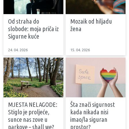
Od straha do
Mozaik od hiljadu
slobode: moja priča iz
žena
Sigurne kuće
24. 04. 2026
15. 04. 2026
MJESTA NELAGODE:
Šta znači sigurnost
Stiglo je proljeće,
kada nikada nisi
sunce nas zove u
imao/la siguran
parkove – shall we?
prostor?