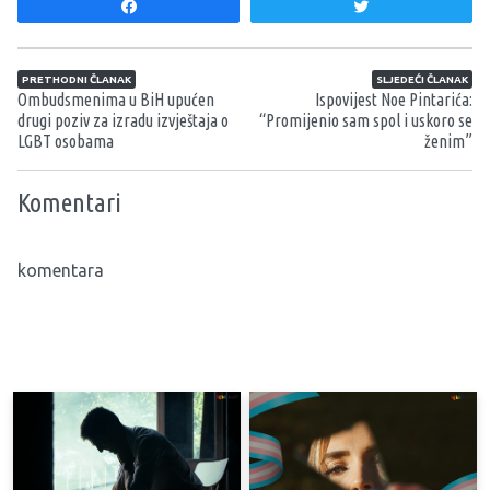
Share
Tweet
Navigacija članaka
PRETHODNI ČLANAK
SLJEDEĆI ČLANAK
Ombudsmenima u BiH upućen
Ispovijest Noe Pintarića:
drugi poziv za izradu izvještaja o
“Promijenio sam spol i uskoro se
LGBT osobama
ženim”
Komentari
komentara