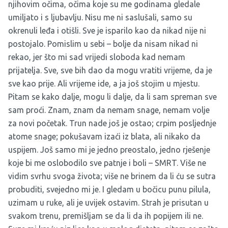
njihovim očima, očima koje su me godinama gledale
umiljato i s ljubavlju. Nisu me ni saslušali, samo su
okrenuli leđa i otišli. Sve je isparilo kao da nikad nije ni
postojalo. Pomislim u sebi – bolje da nisam nikad ni
rekao, jer što mi sad vrijedi sloboda kad nemam
prijatelja. Sve, sve bih dao da mogu vratiti vrijeme, da je
sve kao prije. Ali vrijeme ide, a ja još stojim u mjestu.
Pitam se kako dalje, mogu li dalje, da li sam spreman sve
sam proći. Znam, znam da nemam snage, nemam volje
za novi početak. Trun nade još je ostao; crpim posljednje
atome snage; pokušavam izaći iz blata, ali nikako da
uspijem. Još samo mi je jedno preostalo, jedno rješenje
koje bi me oslobodilo sve patnje i boli – SMRT. Više ne
vidim svrhu svoga života; više ne brinem da li ću se sutra
probuditi, svejedno mi je. I gledam u bočicu punu pilula,
uzimam u ruke, ali je uvijek ostavim. Strah je prisutan u
svakom trenu, premišljam se da li da ih popijem ili ne.