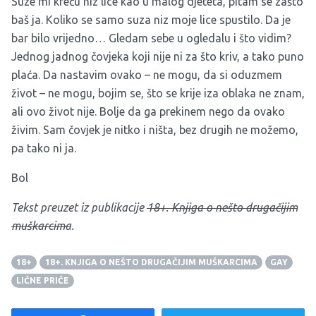
Suze mi kreću niz lice kao u malog djeteta, pitam se zašto
baš ja. Koliko se samo suza niz moje lice spustilo. Da je
bar bilo vrijedno… Gledam sebe u ogledalu i što vidim?
Jednog jadnog čovjeka koji nije ni za što kriv, a tako puno
plaća. Da nastavim ovako – ne mogu, da si oduzmem
život – ne mogu, bojim se, što se krije iza oblaka ne znam,
ali ovo život nije. Bolje da ga prekinem nego da ovako
živim. Sam čovjek je nitko i ništa, bez drugih ne možemo,
pa tako ni ja.
Bol
Tekst preuzet iz publikacije
18+. Knjiga o nešto drugačijim
muškarcima
.
18+
18+. KNJIGA O NEŠTO DRUGAČIJIM MUŠKARCIMA
GAY
LIČNE PRIČE