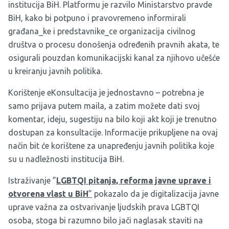
institucija BiH. Platformu je razvilo Ministarstvo pravde
BiH, kako bi potpuno i pravovremeno informirali
građana_ke i predstavnike_ce organizacija civilnog
društva o procesu donošenja određenih pravnih akata, te
osigurali pouzdan komunikacijski kanal za njihovo učešće
u kreiranju javnih politika.
Korištenje eKonsultacija je jednostavno – potrebna je
samo prijava putem maila, a zatim možete dati svoj
komentar, ideju, sugestiju na bilo koji akt koji je trenutno
dostupan za konsultacije. Informacije prikupljene na ovaj
način bit će korištene za unapređenju javnih politika koje
su u nadležnosti institucija BiH.
Istraživanje ”
LGBTQI pitanja, reforma javne uprave i
otvorena vlast u BiH
”
pokazalo da je digitalizacija javne
uprave važna za ostvarivanje ljudskih prava LGBTQI
osoba, stoga bi razumno bilo jači naglasak staviti na