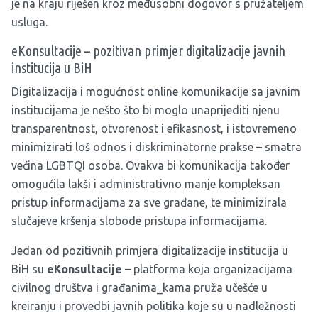
je na kraju riješen kroz međusobni dogovor s pružateljem
usluga.
eKonsultacije – pozitivan primjer digitalizacije javnih
institucija u BiH
Digitalizacija i mogućnost online komunikacije sa javnim
institucijama je nešto što bi moglo unaprijediti njenu
transparentnost, otvorenost i efikasnost, i istovremeno
minimizirati loš odnos i diskriminatorne prakse – smatra
većina LGBTQI osoba. Ovakva bi komunikacija također
omogućila lakši i administrativno manje kompleksan
pristup informacijama za sve građane, te minimizirala
slučajeve kršenja slobode pristupa informacijama.
Jedan od pozitivnih primjera digitalizacije institucija u
BiH su
eKonsultacije
– platforma koja organizacijama
civilnog društva i građanima_kama pruža učešće u
kreiranju i provedbi javnih politika koje su u nadležnosti