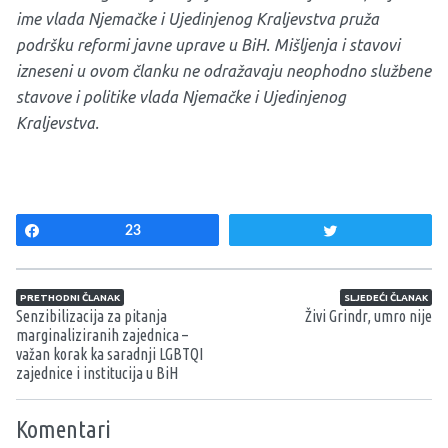
ime vlada Njemačke i Ujedinjenog Kraljevstva pruža
podršku reformi javne uprave u BiH. Mišljenja i stavovi
izneseni u ovom članku ne odražavaju neophodno službene
stavove i politike vlada Njemačke i Ujedinjenog
Kraljevstva.
Share
23
Tweet
Navigacija članaka
PRETHODNI ČLANAK
SLJEDEĆI ČLANAK
Senzibilizacija za pitanja
Živi Grindr, umro nije
marginaliziranih zajednica –
važan korak ka saradnji LGBTQI
zajednice i institucija u BiH
Komentari