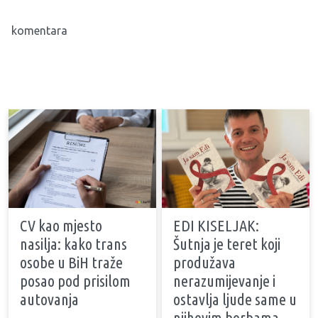
komentara
CV kao mjesto
EDI KISELJAK:
nasilja: kako trans
Šutnja je teret koji
osobe u BiH traže
produžava
posao pod prisilom
nerazumijevanje i
autovanja
ostavlja ljude same u
njihovim borbama