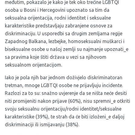
međutim, pokazalo je kako je tek oko trećine LGBTQI
osoba u Bosni i Hercegovini upoznato sa tim da
seksualna orijentacija, rodni identitet i seksualne
karakteristike predstavljaju zabranjene osnove za
diskriminaciju. U usporedbi sa drugim zemljama regije
Zapadnog Balkana, lezbejke, homoseksualni muškarci i
biseksualne osobe u našoj zemlji su najmanje upoznati_e
sa pravima koje štiti država u vezi sa njihovom
seksualnom orijentacijom.
Iako je pola njih bar jednom doživjelo diskriminatoran
tretman, mnoge LGBTQI osobe ne prijavljuju incidente.
Razlozi za to su: snažno uvjerenje da se ništa neće desiti
niti promijeniti nakon prijave (60%), nisu spremni_e otkriti
svoju seksualnu orijentaciju/rodni identitet/seksualne
karakteristike (39%), te strah da će biti izloženi_e daljoj
diskriminaciji ili ismijavanju (38%).