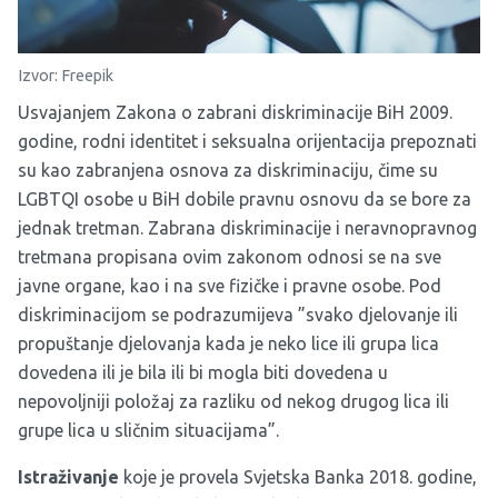
Izvor: Freepik
Usvajanjem Zakona o zabrani diskriminacije BiH 2009.
godine, rodni identitet i seksualna orijentacija prepoznati
su kao zabranjena osnova za diskriminaciju, čime su
LGBTQI osobe u BiH dobile pravnu osnovu da se bore za
jednak tretman. Zabrana diskriminacije i neravnopravnog
tretmana propisana ovim zakonom odnosi se na sve
javne organe, kao i na sve fizičke i pravne osobe. Pod
diskriminacijom se podrazumijeva ”svako djelovanje ili
propuštanje djelovanja kada je neko lice ili grupa lica
dovedena ili je bila ili bi mogla biti dovedena u
nepovoljniji položaj za razliku od nekog drugog lica ili
grupe lica u sličnim situacijama”.
Istraživanje
koje je provela Svjetska Banka 2018. godine,