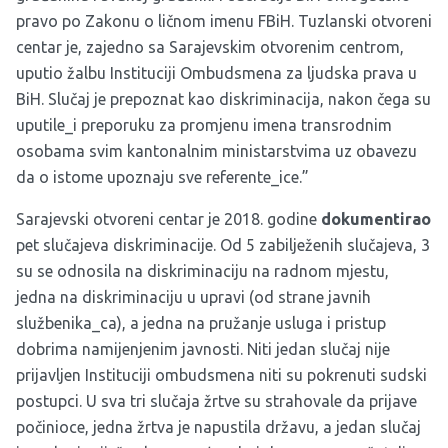
pravo po Zakonu o ličnom imenu FBiH. Tuzlanski otvoreni
centar je, zajedno sa Sarajevskim otvorenim centrom,
uputio žalbu Instituciji Ombudsmena za ljudska prava u
BiH. Slučaj je prepoznat kao diskriminacija, nakon čega su
uputile_i preporuku za promjenu imena transrodnim
osobama svim kantonalnim ministarstvima uz obavezu
da o istome upoznaju sve referente_ice.”
Sarajevski otvoreni centar je 2018. godine
dokumentirao
pet slučajeva diskriminacije. Od 5 zabilježenih slučajeva, 3
su se odnosila na diskriminaciju na radnom mjestu,
jedna na diskriminaciju u upravi (od strane javnih
službenika_ca), a jedna na pružanje usluga i pristup
dobrima namijenjenim javnosti. Niti jedan slučaj nije
prijavljen Instituciji ombudsmena niti su pokrenuti sudski
postupci. U sva tri slučaja žrtve su strahovale da prijave
počinioce, jedna žrtva je napustila državu, a jedan slučaj