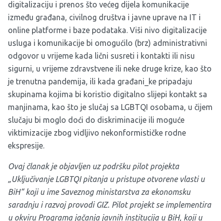
digitalizaciju i prenos što većeg dijela komunikacije
između građana, civilnog društva i javne uprave na IT i
online platforme i baze podataka. Viši nivo digitalizacije
usluga i komunikacije bi omogućilo (brz) administrativni
odgovor u vrijeme kada lični susreti i kontakti ili nisu
sigurni, u vrijeme zdravstvene ili neke druge krize, kao što
je trenutna pandemija, ili kada građani_ke pripadaju
skupinama kojima bi koristio digitalno slijepi kontakt sa
manjinama, kao što je slučaj sa LGBTQI osobama, u čijem
slučaju bi moglo doći do diskriminacije ili moguće
viktimizacije zbog vidljivo nekonformističke rodne
ekspresije.
Ovaj članak je objavljen uz podršku pilot projekta
„Uključivanje LGBTQI pitanja u pristupe otvorene vlasti u
BiH“ koji u ime Saveznog ministarstva za ekonomsku
saradnju i razvoj provodi GIZ. Pilot projekt se implementira
u okviru Programa jačanja javnih institucija u BiH, koji u