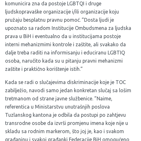
komunicira zna da postoje LGBTQI i druge
ljudskopravaške organizacije i/ili organizacije koju
pružaju besplatnu pravnu pomoć. ”Dosta ljudi je
upoznato sa radom Institucije Ombudsmena za ljudska
prava u BiH i eventualno da u institucijama postoje
interni mehanizmimi kontrole i zaštite, ali svakako da
dalje treba raditi na informisanju i educiranu LGBTIQ
osoba, naručito kada su u pitanju pravni mehanizmi
zaštite i praktično korištenje istih.”
Kada se radi o slučajevima diskriminacije koje je TOC
zabilježio, navodi samo jedan konkretan slučaj sa lošim
tretmanom od strane javne službenice. ”Naime,
referentica u Ministarstvu unutrašnjih poslova
Tuzlanskog kantona je odbila da postupi po zahtjevu
transrodne osobe da izvrši promjenu imena koje nije u
skladu sa rodnim markerom, što joj je, kao i svakom
građaninu i svakoj građanki Federacije BiH omogućeno