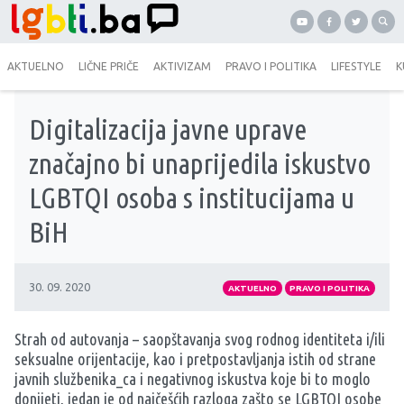
AKTUELNO
LIČNE PRIČE
AKTIVIZAM
PRAVO I POLITIKA
LIFESTYLE
K
Digitalizacija javne uprave
značajno bi unaprijedila iskustvo
LGBTQI osoba s institucijama u
BiH
30. 09. 2020
AKTUELNO
PRAVO I POLITIKA
Strah od autovanja – saopštavanja svog rodnog identiteta i/ili
seksualne orijentacije, kao i pretpostavljanja istih od strane
javnih službenika_ca i negativnog iskustva koje bi to moglo
donijeti, jedan je od najčešćih razloga zašto se LGBTQI osobe