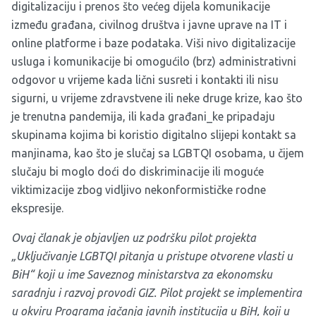
digitalizaciju i prenos što većeg dijela komunikacije
između građana, civilnog društva i javne uprave na IT i
online platforme i baze podataka. Viši nivo digitalizacije
usluga i komunikacije bi omogućilo (brz) administrativni
odgovor u vrijeme kada lični susreti i kontakti ili nisu
sigurni, u vrijeme zdravstvene ili neke druge krize, kao što
je trenutna pandemija, ili kada građani_ke pripadaju
skupinama kojima bi koristio digitalno slijepi kontakt sa
manjinama, kao što je slučaj sa LGBTQI osobama, u čijem
slučaju bi moglo doći do diskriminacije ili moguće
viktimizacije zbog vidljivo nekonformističke rodne
ekspresije.
Ovaj članak je objavljen uz podršku pilot projekta
„Uključivanje LGBTQI pitanja u pristupe otvorene vlasti u
BiH“ koji u ime Saveznog ministarstva za ekonomsku
saradnju i razvoj provodi GIZ. Pilot projekt se implementira
u okviru Programa jačanja javnih institucija u BiH, koji u