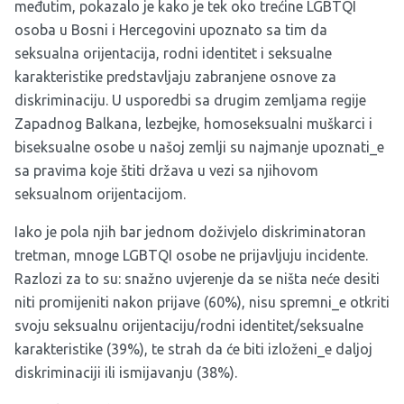
međutim, pokazalo je kako je tek oko trećine LGBTQI
osoba u Bosni i Hercegovini upoznato sa tim da
seksualna orijentacija, rodni identitet i seksualne
karakteristike predstavljaju zabranjene osnove za
diskriminaciju. U usporedbi sa drugim zemljama regije
Zapadnog Balkana, lezbejke, homoseksualni muškarci i
biseksualne osobe u našoj zemlji su najmanje upoznati_e
sa pravima koje štiti država u vezi sa njihovom
seksualnom orijentacijom.
Iako je pola njih bar jednom doživjelo diskriminatoran
tretman, mnoge LGBTQI osobe ne prijavljuju incidente.
Razlozi za to su: snažno uvjerenje da se ništa neće desiti
niti promijeniti nakon prijave (60%), nisu spremni_e otkriti
svoju seksualnu orijentaciju/rodni identitet/seksualne
karakteristike (39%), te strah da će biti izloženi_e daljoj
diskriminaciji ili ismijavanju (38%).