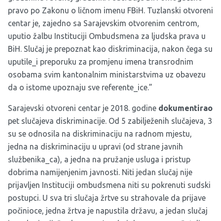
pravo po Zakonu o ličnom imenu FBiH. Tuzlanski otvoreni
centar je, zajedno sa Sarajevskim otvorenim centrom,
uputio žalbu Instituciji Ombudsmena za ljudska prava u
BiH. Slučaj je prepoznat kao diskriminacija, nakon čega su
uputile_i preporuku za promjenu imena transrodnim
osobama svim kantonalnim ministarstvima uz obavezu
da o istome upoznaju sve referente_ice.”
Sarajevski otvoreni centar je 2018. godine
dokumentirao
pet slučajeva diskriminacije. Od 5 zabilježenih slučajeva, 3
su se odnosila na diskriminaciju na radnom mjestu,
jedna na diskriminaciju u upravi (od strane javnih
službenika_ca), a jedna na pružanje usluga i pristup
dobrima namijenjenim javnosti. Niti jedan slučaj nije
prijavljen Instituciji ombudsmena niti su pokrenuti sudski
postupci. U sva tri slučaja žrtve su strahovale da prijave
počinioce, jedna žrtva je napustila državu, a jedan slučaj