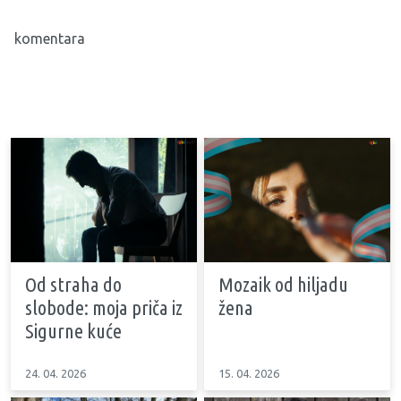
komentara
Od straha do
Mozaik od hiljadu
slobode: moja priča iz
žena
Sigurne kuće
24. 04. 2026
15. 04. 2026