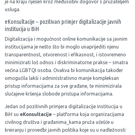
je na kraju riješen kroz međusobni dogovor s pružateljem
usluga.
eKonsultacije – pozitivan primjer digitalizacije javnih
institucija u BiH
Digitalizacija i mogućnost online komunikacije sa javnim
institucijama je nešto što bi moglo unaprijediti njenu
transparentnost, otvorenost i efikasnost, i istovremeno
minimizirati loš odnos i diskriminatorne prakse – smatra
većina LGBTQI osoba. Ovakva bi komunikacija također
omogućila lakši i administrativno manje kompleksan
pristup informacijama za sve građane, te minimizirala
slučajeve kršenja slobode pristupa informacijama.
Jedan od pozitivnih primjera digitalizacije institucija u
BiH su
eKonsultacije
– platforma koja organizacijama
civilnog društva i građanima_kama pruža učešće u
kreiranju i provedbi javnih politika koje su u nadležnosti