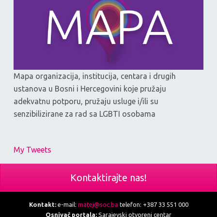
Mapa organizacija, institucija, centara i drugih
ustanova u Bosni i Hercegovini koje pružaju
adekvatnu potporu, pružaju usluge i/ili su
senzibilizirane za rad sa LGBTI osobama
My Tweets
Kontaktirajte nas!
Kontakt:
e-mail:
matej@soc.ba
telefon: +387 33 551 000
Osnivač portala:
Sarajevski otvoreni centar