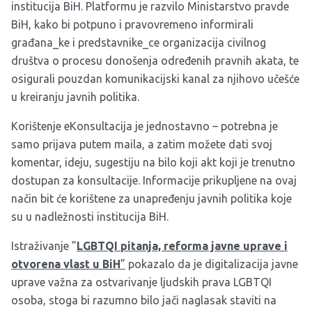
institucija BiH. Platformu je razvilo Ministarstvo pravde
BiH, kako bi potpuno i pravovremeno informirali
građana_ke i predstavnike_ce organizacija civilnog
društva o procesu donošenja određenih pravnih akata, te
osigurali pouzdan komunikacijski kanal za njihovo učešće
u kreiranju javnih politika.
Korištenje eKonsultacija je jednostavno – potrebna je
samo prijava putem maila, a zatim možete dati svoj
komentar, ideju, sugestiju na bilo koji akt koji je trenutno
dostupan za konsultacije. Informacije prikupljene na ovaj
način bit će korištene za unapređenju javnih politika koje
su u nadležnosti institucija BiH.
Istraživanje ”
LGBTQI pitanja, reforma javne uprave i
otvorena vlast u BiH
”
pokazalo da je digitalizacija javne
uprave važna za ostvarivanje ljudskih prava LGBTQI
osoba, stoga bi razumno bilo jači naglasak staviti na