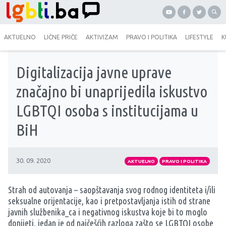
AKTUELNO
LIČNE PRIČE
AKTIVIZAM
PRAVO I POLITIKA
LIFESTYLE
K
Digitalizacija javne uprave
značajno bi unaprijedila iskustvo
LGBTQI osoba s institucijama u
BiH
30. 09. 2020
AKTUELNO
PRAVO I POLITIKA
Strah od autovanja – saopštavanja svog rodnog identiteta i/ili
seksualne orijentacije, kao i pretpostavljanja istih od strane
javnih službenika_ca i negativnog iskustva koje bi to moglo
donijeti, jedan je od najčešćih razloga zašto se LGBTQI osobe