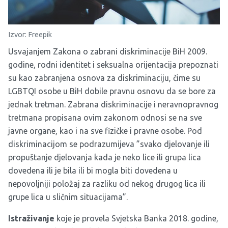
Izvor: Freepik
Usvajanjem Zakona o zabrani diskriminacije BiH 2009.
godine, rodni identitet i seksualna orijentacija prepoznati
su kao zabranjena osnova za diskriminaciju, čime su
LGBTQI osobe u BiH dobile pravnu osnovu da se bore za
jednak tretman. Zabrana diskriminacije i neravnopravnog
tretmana propisana ovim zakonom odnosi se na sve
javne organe, kao i na sve fizičke i pravne osobe. Pod
diskriminacijom se podrazumijeva ”svako djelovanje ili
propuštanje djelovanja kada je neko lice ili grupa lica
dovedena ili je bila ili bi mogla biti dovedena u
nepovoljniji položaj za razliku od nekog drugog lica ili
grupe lica u sličnim situacijama”.
Istraživanje
koje je provela Svjetska Banka 2018. godine,