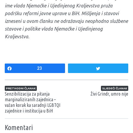
ime vlada Njemačke i Ujedinjenog Kraljevstva pruža
podršku reformi javne uprave u BiH. Mišljenja i stavovi
izneseni u ovom članku ne odražavaju neophodno službene
stavove i politike vlada Njemačke i Ujedinjenog
Kraljevstva.
Share
23
Tweet
Navigacija članaka
PRETHODNI ČLANAK
SLJEDEĆI ČLANAK
Senzibilizacija za pitanja
Živi Grindr, umro nije
marginaliziranih zajednica –
važan korak ka saradnji LGBTQI
zajednice i institucija u BiH
Komentari