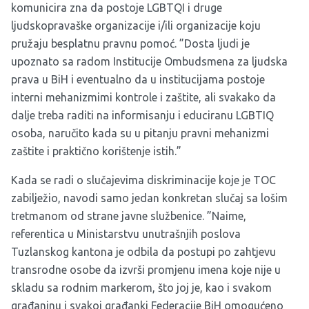
komunicira zna da postoje LGBTQI i druge
ljudskopravaške organizacije i/ili organizacije koju
pružaju besplatnu pravnu pomoć. ”Dosta ljudi je
upoznato sa radom Institucije Ombudsmena za ljudska
prava u BiH i eventualno da u institucijama postoje
interni mehanizmimi kontrole i zaštite, ali svakako da
dalje treba raditi na informisanju i educiranu LGBTIQ
osoba, naručito kada su u pitanju pravni mehanizmi
zaštite i praktično korištenje istih.”
Kada se radi o slučajevima diskriminacije koje je TOC
zabilježio, navodi samo jedan konkretan slučaj sa lošim
tretmanom od strane javne službenice. ”Naime,
referentica u Ministarstvu unutrašnjih poslova
Tuzlanskog kantona je odbila da postupi po zahtjevu
transrodne osobe da izvrši promjenu imena koje nije u
skladu sa rodnim markerom, što joj je, kao i svakom
građaninu i svakoj građanki Federacije BiH omogućeno