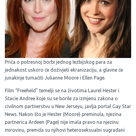
Priča o potresnoj borbi jednog lezbijskog para za
jednakost uskoro će doživjeti ekranizaciju, a glavne će
junakinje tumačiti Julianne Moore i Ellen Page.
Film “Freeheld” temelji se na životima Laurel Hester i
Stacie Andree koje su se borile za izmjenu zakona o
civilnom partnerstvu u New Jerseyu, javlja portal Gay Star
News. Nakon što je Hester (Moore) preminula, njezina
partnerica Ardeen (Page) nije imala pravo na njezinu
mirovinu, premda su njihovi heteroseksualni sugrađani