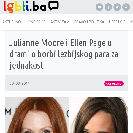
AKTUELNO
LIČNE PRIČE
AKTIVIZAM
PRAVO I POLITIKA
LIFESTYLE
K
Julianne Moore i Ellen Page u
drami o borbi lezbijskog para za
jednakost
30. 08. 2014
AKTUELNO