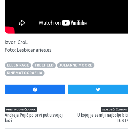
Film će se temeljiti na istoimenom dokumentarcu koji je
2008. dobio Oscara za najbolji kratki dokumentarni film,
čiji trailer možete pogledati ispod.
Izvor:
CroL
Foto: Lesbicanaries.es
ELLEN PAGE
FREEHELD
JULIANNE MOORE
KINEMATOGRAFIJA
Share
Tweet
Navigacija članaka
PRETHODNI ČLANAK
SLJEDEĆI ČLANAK
Andreja Pejić po prvi put u svojoj
U kojoj je zemlji najbolje biti
koži
LGBT?