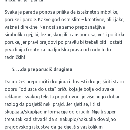
Svaka je parada ponosa prilika da istaknete simbolike,
poruke i parole. Kakve god osmislite – kreativne, ali i jake,
važne i direktne. Ne nosi se samo prepoznatljiva
simbolika gej, bi, lezbejskog ili transponosa, već i političke
poruke, jer pravi prajdovi po pravilu bi trebali biti i ostati
prva linija fronte za ina ljudska prava od rodnih do
radničkih!
…da preporučiš drugima
Da možeš preporučiti drugima i dovesti druge, širiti staru
dobru “od usta do usta” priču koja je bolja od svake
reklame i svakog teksta poput ovog, je više nego dobar
razlog da posjetiš neki prajd. Jer sjeti se, i ti si
skupljala/skupljao informacije od drugih! Nije li super
trenutak kad shvatiš da si nakupio/nakupila dovoljno
prajdovskog iskustva da ga dijeliš s vaskolikim