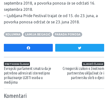
septembra 2018, a povorka ponosa će se održati 16.
septembra 2018.
– Ljubljana Pride Festival trajat će od 15. do 23. juna, a
povorka ponosa održat će se 23. juna 2018.
KOLUMNA
LAMIJA BEGAGIĆ
PARADA PONOSA
Share
Tweet
Navigacija članaka
PRETHODNI ČLANAK
SLJEDEĆI ČLANAK
Evropski parlament smatra da je
Crnogorski zakon o životnom
potrebno adresirati stereotipno
partnerstvu uključivat će i
prikazivanje LGBTI osoba u
partnersku skrb o djeci
medijima
Komentari