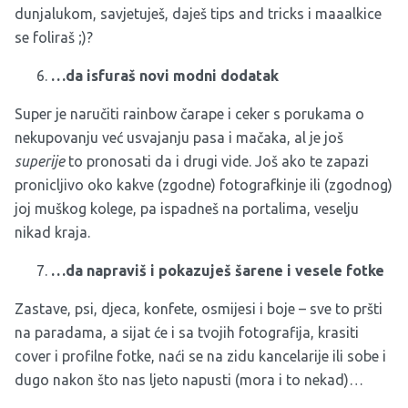
dunjalukom, savjetuješ, daješ tips and tricks i maaalkice
se foliraš ;)?
…da isfuraš novi modni dodatak
Super je naručiti rainbow čarape i ceker s porukama o
nekupovanju već usvajanju pasa i mačaka, al je još
superije
to pronosati da i drugi vide. Još ako te zapazi
pronicljivo oko kakve (zgodne) fotografkinje ili (zgodnog)
joj muškog kolege, pa ispadneš na portalima, veselju
nikad kraja.
…da napraviš i pokazuješ šarene i vesele fotke
Zastave, psi, djeca, konfete, osmijesi i boje – sve to pršti
na paradama, a sijat će i sa tvojih fotografija, krasiti
cover i profilne fotke, naći se na zidu kancelarije ili sobe i
dugo nakon što nas ljeto napusti (mora i to nekad)…