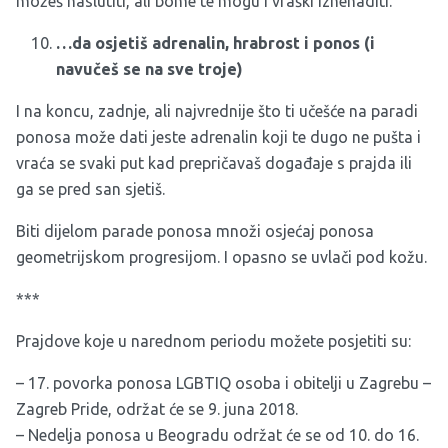
možeš naslutiti, ali bome te mogu i vraški iznenaditi.
…da osjetiš adrenalin, hrabrost i ponos (i
navučeš se na sve troje)
I na koncu, zadnje, ali najvrednije što ti učešće na paradi
ponosa može dati jeste adrenalin koji te dugo ne pušta i
vraća se svaki put kad prepričavaš događaje s prajda ili
ga se pred san sjetiš.
Biti dijelom parade ponosa množi osjećaj ponosa
geometrijskom progresijom. I opasno se uvlači pod kožu.
***
Prajdove koje u narednom periodu možete posjetiti su:
– 17. povorka ponosa LGBTIQ osoba i obitelji u Zagrebu –
Zagreb Pride, održat će se 9. juna 2018.
– Nedelja ponosa u Beogradu održat će se od 10. do 16.