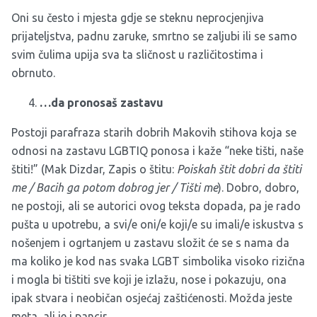
Oni su često i mjesta gdje se steknu neprocjenjiva
prijateljstva, padnu zaruke, smrtno se zaljubi ili se samo
svim čulima upija sva ta sličnost u različitostima i
obrnuto.
…da pronosaš zastavu
Postoji parafraza starih dobrih Makovih stihova koja se
odnosi na zastavu LGBTIQ ponosa i kaže “neke tišti, naše
štiti!” (Mak Dizdar, Zapis o štitu:
Poiskah štit dobri da štiti
me / Bacih ga potom dobrog jer / Tišti me
). Dobro, dobro,
ne postoji, ali se autorici ovog teksta dopada, pa je rado
pušta u upotrebu, a svi/e oni/e koji/e su imali/e iskustva s
nošenjem i ogrtanjem u zastavu složit će se s nama da
ma koliko je kod nas svaka LGBT simbolika visoko rizična
i mogla bi tištiti sve koji je izlažu, nose i pokazuju, ona
ipak stvara i neobičan osjećaj zaštićenosti. Možda jeste
meta, ali je i pancir.