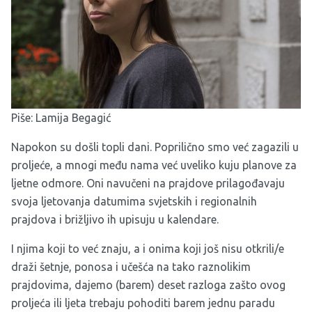
Piše: Lamija Begagić
Napokon su došli topli dani. Poprilično smo već zagazili u
proljeće, a mnogi među nama već uveliko kuju planove za
ljetne odmore. Oni navučeni na prajdove prilagođavaju
svoja ljetovanja datumima svjetskih i regionalnih
prajdova i brižljivo ih upisuju u kalendare.
I njima koji to već znaju, a i onima koji još nisu otkrili/e
draži šetnje, ponosa i učešća na tako raznolikim
prajdovima, dajemo (barem) deset razloga zašto ovog
proljeća ili ljeta trebaju pohoditi barem jednu paradu