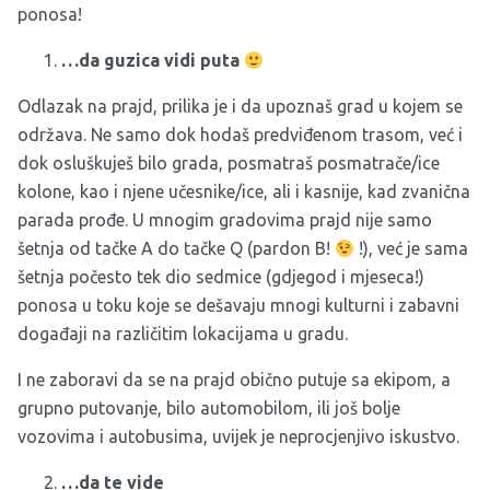
ponosa!
…da guzica vidi puta
Odlazak na prajd, prilika je i da upoznaš grad u kojem se
održava. Ne samo dok hodaš predviđenom trasom, već i
dok osluškuješ bilo grada, posmatraš posmatrače/ice
kolone, kao i njene učesnike/ice, ali i kasnije, kad zvanična
parada prođe. U mnogim gradovima prajd nije samo
šetnja od tačke A do tačke Q (pardon B!
!), već je sama
šetnja počesto tek dio sedmice (gdjegod i mjeseca!)
ponosa u toku koje se dešavaju mnogi kulturni i zabavni
događaji na različitim lokacijama u gradu.
I ne zaboravi da se na prajd obično putuje sa ekipom, a
grupno putovanje, bilo automobilom, ili još bolje
vozovima i autobusima, uvijek je neprocjenjivo iskustvo.
…da te vide