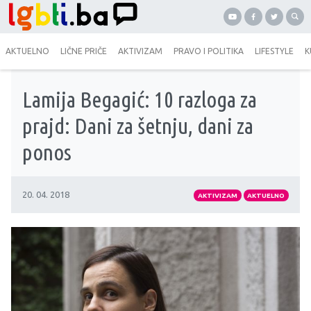
AKTUELNO
LIČNE PRIČE
AKTIVIZAM
PRAVO I POLITIKA
LIFESTYLE
K
Lamija Begagić: 10 razloga za
prajd: Dani za šetnju, dani za
ponos
20. 04. 2018
AKTIVIZAM
AKTUELNO