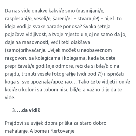
Da nas vide onakve kakvi/e smo (nasmijani/e,
rasplesani/e, veseli/e, šareni/e i – stvarni/e!) – nije li to
ideja vodilja svake parade ponosa? Svaka šetnja
pojačava vidljivost, a tvoje mjesto u njoj ne samo da joj
daje na masovnosti, već i tebi olakšava
(samo)prihvaćanje. Uvijek možeš u neobaveznom
razgovoru sa kolegicama i kolegama, kada budete
prepričavali/e godišnje odmore, reći da si bila/bio na
prajdu, trznuti vesele fotografije (vidi pod 7!) i ispričati
koga si sve upoznala/upoznao… Tako će te vidjeti i oni/e
koji/e u koloni sa tobom nisu bili/e, a važno ti je da te
vide.
…da vidiš
Prajdovi su uvijek dobra prilika za staro dobro
mahalanje. A bome i flertovanje.