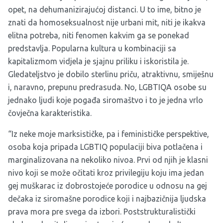
opet, na dehumanizirajućoj distanci. U to ime, bitno je
znati da homoseksualnost nije urbani mit, niti je ikakva
elitna potreba, niti fenomen kakvim ga se ponekad
predstavlja. Popularna kultura u kombinaciji sa
kapitalizmom vidjela je sjajnu priliku i iskoristila je.
Gledateljstvo je dobilo sterlinu priču, atraktivnu, smiješnu
i, naravno, prepunu predrasuda. No, LGBTIQA osobe su
jednako ljudi koje pogađa siromaštvo i to je jedna vrlo
čovječna karakteristika.
“Iz neke moje marksističke, pa i feminističke perspektive,
osoba koja pripada LGBTIQ populaciji biva potlačena i
marginalizovana na nekoliko nivoa. Prvi od njih je klasni
nivo koji se može očitati kroz privilegiju koju ima jedan
gej muškarac iz dobrostojeće porodice u odnosu na gej
dečaka iz siromašne porodice koji i najbazičnija ljudska
prava mora pre svega da izbori. Poststrukturalistički