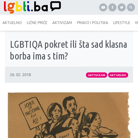
AKTUELNO
LIČNE PRIČE
AKTIVIZAM
PRAVO I POLITIKA
LIFESTYLE
K
LGBTIQA pokret ili šta sad klasna
borba ima s tim?
26. 02. 2018
AKTIVIZAM
AKTUELNO