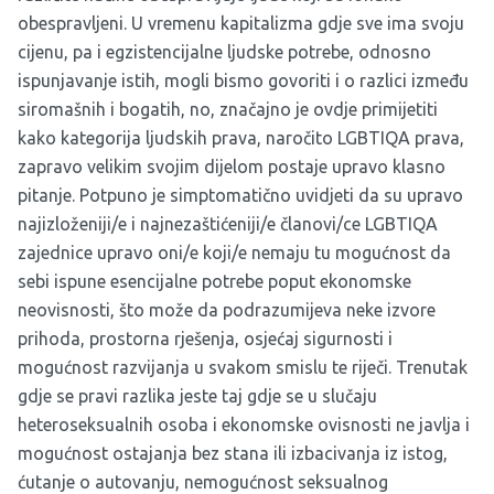
obespravljeni. U vremenu kapitalizma gdje sve ima svoju
cijenu, pa i egzistencijalne ljudske potrebe, odnosno
ispunjavanje istih, mogli bismo govoriti i o razlici između
siromašnih i bogatih, no, značajno je ovdje primijetiti
kako kategorija ljudskih prava, naročito LGBTIQA prava,
zapravo velikim svojim dijelom postaje upravo klasno
pitanje. Potpuno je simptomatično uvidjeti da su upravo
najizloženiji/e i najnezaštićeniji/e članovi/ce LGBTIQA
zajednice upravo oni/e koji/e nemaju tu mogućnost da
sebi ispune esencijalne potrebe poput ekonomske
neovisnosti, što može da podrazumijeva neke izvore
prihoda, prostorna rješenja, osjećaj sigurnosti i
mogućnost razvijanja u svakom smislu te riječi. Trenutak
gdje se pravi razlika jeste taj gdje se u slučaju
heteroseksualnih osoba i ekonomske ovisnosti ne javlja i
mogućnost ostajanja bez stana ili izbacivanja iz istog,
ćutanje o autovanju, nemogućnost seksualnog