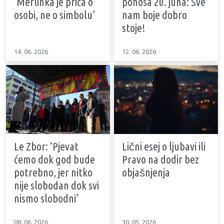
‘Merlinka je priča o
ponosa 20. juna: Sve
osobi, ne o simbolu’
nam boje dobro
stoje!
14. 06. 2026
12. 06. 2026
Le Zbor: ‘Pjevat
Lični esej o ljubavi ili
ćemo dok god bude
Pravo na dodir bez
potrebno, jer nitko
objašnjenja
nije slobodan dok svi
nismo slobodni’
08. 06. 2026
30. 05. 2026