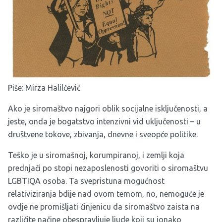
Piše: Mirza Halilčević
Ako je siromaštvo najgori oblik socijalne isključenosti, a
jeste, onda je bogatstvo intenzivni vid uključenosti – u
društvene tokove, zbivanja, dnevne i sveopće politike.
Teško je u siromašnoj, korumpiranoj, i zemlji koja
prednjači po stopi nezaposlenosti govoriti o siromaštvu
LGBTIQA osoba. Ta svepristuna mogućnost
relativiziranja bdije nad ovom temom, no, nemoguće je
ovdje ne promišljati činjenicu da siromaštvo zaista na
različite načine obespravljuje ljude koji su ionako