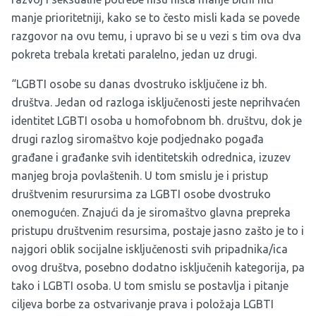
manje prioritetniji, kako se to često misli kada se povede
razgovor na ovu temu, i upravo bi se u vezi s tim ova dva
pokreta trebala kretati paralelno, jedan uz drugi.
“LGBTI osobe su danas dvostruko isključene iz bh.
društva. Jedan od razloga isključenosti jeste neprihvaćen
identitet LGBTI osoba u homofobnom bh. društvu, dok je
drugi razlog siromaštvo koje podjednako pogađa
građane i građanke svih identitetskih odrednica, izuzev
manjeg broja povlaštenih. U tom smislu je i pristup
društvenim resurursima za LGBTI osobe dvostruko
onemogućen. Znajući da je siromaštvo glavna prepreka
pristupu društvenim resursima, postaje jasno zašto je to i
najgori oblik socijalne isključenosti svih pripadnika/ica
ovog društva, posebno dodatno isključenih kategorija, pa
tako i LGBTI osoba. U tom smislu se postavlja i pitanje
ciljeva borbe za ostvarivanje prava i položaja LGBTI