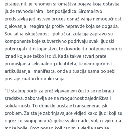
pitanje, niti je fenomen siromaštva pojava koja ostavlja
ljude ravnodušnim i bez posljedica. Siromaštvo
predstavlja jedinstven proces osnaživanja nemogućnosti
djelovanja i reagiranja protiv nepravde koja se događa.
Socijalna isključenost i politička izolacija zapravo su
komponente koje subverzivno podrivaju svaki ljudski
potencijal i dostojanstvo, te dovode do potpune nemoći
iznad koje se teško izdići. Kada takve stvari prate i
promišljanja seksualnog identiteta, te nemogućnost
artikulisanja i manifesta, onda situacija sama po sebi
postaje znatno kompleksnija.
“U stalnoj borbi za preživljavanjem često se ne biraju
sredstva, zaboravlja se na mogućnost zajedništva i
solidarnosti. To donekle postaje transgeneracijski
problem. Zaista je zabrinjavajuće vidjeti kako ljudi koji su
ogrezli u svojoj nemoći gube svaku nadu, volju i vjeru da
može bolje. Kroz posao koji radim, uvjerila sam se