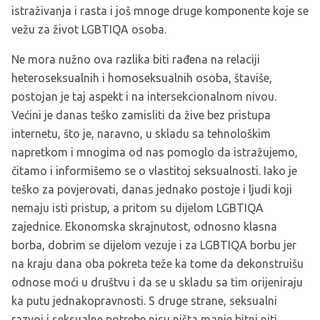
istraživanja i rasta i još mnoge druge komponente koje se
vežu za život LGBTIQA osoba.
Ne mora nužno ova razlika biti rađena na relaciji
heteroseksualnih i homoseksualnih osoba, štaviše,
postojan je taj aspekt i na intersekcionalnom nivou.
Većini je danas teško zamisliti da žive bez pristupa
internetu, što je, naravno, u skladu sa tehnološkim
napretkom i mnogima od nas pomoglo da istražujemo,
čitamo i informišemo se o vlastitoj seksualnosti. Iako je
teško za povjerovati, danas jednako postoje i ljudi koji
nemaju isti pristup, a pritom su dijelom LGBTIQA
zajednice. Ekonomska skrajnutost, odnosno klasna
borba, dobrim se dijelom vezuje i za LGBTIQA borbu jer
na kraju dana oba pokreta teže ka tome da dekonstruišu
odnose moći u društvu i da se u skladu sa tim orijeniraju
ka putu jednakopravnosti. S druge strane, seksualni
razvoj i seksualne potrebe nisu ništa manje bitni niti