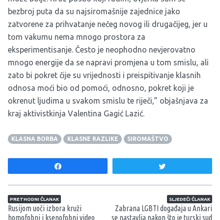
bezbroj puta da su najsiromašnije zajednice jako
zatvorene za prihvatanje nečeg novog ili drugačijeg, jer u
tom vakumu nema mnogo prostora za
eksperimentisanje. Često je neophodno nevjerovatno
mnogo energije da se napravi promjena u tom smislu, ali
zato bi pokret čije su vrijednosti i preispitivanje klasnih
odnosa moći bio od pomoći, odnosno, pokret koji je
okrenut ljudima u svakom smislu te riječi,” objašnjava za
kraj aktivistkinja Valentina Gagić Lazić.
KLASNA BORBA
KLASNE RAZLIKE
SIROMAŠTVO
Share
Tweet
Navigacija članaka
PRETHODNI ČLANAK
SLJEDEĆI ČLANAK
Rusijom uoči izbora kruži
Zabrana LGBTI događaja u Ankari
homofobni i ksenofobni video
se nastavlja nakon što je turski sud