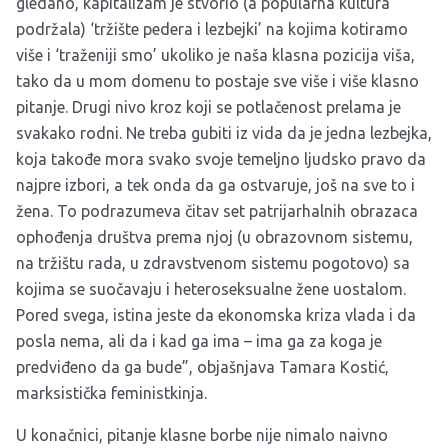
gledano, kapitalizam je stvorio (a popularna kultura
podržala) ‘tržište pedera i lezbejki’ na kojima kotiramo
više i ‘traženiji smo’ ukoliko je naša klasna pozicija viša,
tako da u mom domenu to postaje sve više i više klasno
pitanje. Drugi nivo kroz koji se potlačenost prelama je
svakako rodni. Ne treba gubiti iz vida da je jedna lezbejka,
koja takođe mora svako svoje temeljno ljudsko pravo da
najpre izbori, a tek onda da ga ostvaruje, još na sve to i
žena. To podrazumeva čitav set patrijarhalnih obrazaca
ophođenja društva prema njoj (u obrazovnom sistemu,
na tržištu rada, u zdravstvenom sistemu pogotovo) sa
kojima se suočavaju i heteroseksualne žene uostalom.
Pored svega, istina jeste da ekonomska kriza vlada i da
posla nema, ali da i kad ga ima – ima ga za koga je
predviđeno da ga bude”, objašnjava Tamara Kostić,
marksistička feministkinja.
U konačnici, pitanje klasne borbe nije nimalo naivno