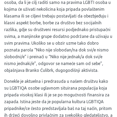
osoba, da li je cilj raditi samo na pravima LGBTI osoba u
kojima će uživati nekolicina koja pripada povlaštenim
klasama ili se ciljevi trebaju postavljati da obezbjeđuju i
klasni aspekt borbe, borbe za društvo bez socijalnih
razlika, gdje su društveni resursi podjednako pristupačni
svima, a manjinske grupe dodatno podržane da uživaju u
svim pravima. Ukoliko se u obzir uzme tako dobro
poznata parola “Niko nije slobodan/na dok svi/e nismo
slobodni/e” i preinači u “Niko nije jednak/a dok svi/e
nismo jednaki/e”, odgovor se nameće sam od sebe”,
objašnjava Branko Ćulibrk, dugogodišnji aktivista.
Donekle je aktuelna i predrasuda u našem društvu kako
su LGBTIQA osobe uglavnom situirana populacija koja
pripada visokoj klasi ili je se po mogućnosti finansira za
zapada. Istina jeste da je popularna kultura LGBTIQA
pripadnike/ce često predstavljala baš na taj način, pritom
ih držeći dovoljno privlačnim za svekoliko gledateljstvo, a