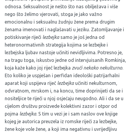
odnosa. Seksualnost je nešto što nas obilježava i više
nego što želimo vjerovati, stoga je jako važno
emocionalnu i seksualnu žudnju žene prema drugim
ženama imenovati i naglašavati u jeziku. Zatomljavanje i
potiskivanje riječi
lezbejka
samo je još jedna od
heteronormativnih strategija kojima se lezbejke i
lezbejska ljubav nastoje učiniti nevidljivima. Potresno je,
na tragu toga, iskustvo jedne od intervjuisanih Romkinja,
koja kaže kako joj riječ lezbejka
zvuči nekako nekulturno
.
Eto koliko je uspješan i perfidan ideološki patrijarhalni
aparat koji uspijeva riječ
lezbejka
učiniti nekulturnom,
odvratnom, mrskom i, na koncu, time doprinijeti da se i
nositeljice te riječi u njoj osjećaju neugodno. Ali i da se u
cijelom društvu proizvede kolektivni zazor i otpor od
pojma
lezbejka
. S tim u vezi je i sam naslov ove knjige
kojeg je autorica preuzela iz romske riječi za lezbejke,
žene koje vole žene, a koji ima negativnu i uvrijedljivu