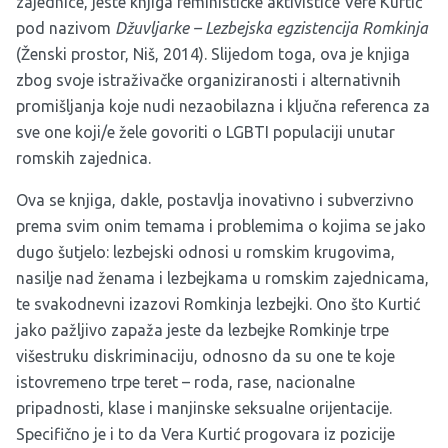
zajednice, jeste knjiga feminističke aktivistice Vere Kurtić
pod nazivom
Džuvljarke – Lezbejska egzistencija Romkinja
(Ženski prostor, Niš, 2014). Slijedom toga, ova je knjiga
zbog svoje istraživačke organiziranosti i alternativnih
promišljanja koje nudi nezaobilazna i ključna referenca za
sve one koji/e žele govoriti o LGBTI populaciji unutar
romskih zajednica.
Ova se knjiga, dakle, postavlja inovativno i subverzivno
prema svim onim temama i problemima o kojima se jako
dugo šutjelo: lezbejski odnosi u romskim krugovima,
nasilje nad ženama i lezbejkama u romskim zajednicama,
te svakodnevni izazovi Romkinja lezbejki. Ono što Kurtić
jako pažljivo zapaža jeste da lezbejke Romkinje trpe
višestruku diskriminaciju, odnosno da su one te koje
istovremeno trpe teret – roda, rase, nacionalne
pripadnosti, klase i manjinske seksualne orijentacije.
Specifično je i to da Vera Kurtić progovara iz pozicije