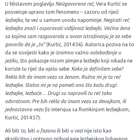
U blistavom poglavlju
Neizgovorena reč,
Vera Kurtić se
posvećuje upravo tom fenomenu – zazoru od riječi
lezbejka
, te već u samom uvodu napominje:
Negirati reč
lezbejka znači i osporavati vidljivost lezbejki. Većina žena
sa kojima sam razgovarala u ovom istraživanju je za sebe
govorilo da je „to“
(Kurtić, 2014:56). Autorica poziva na to
da se osvijesti kako je iznimno važno
oslobađanje u
jeziku,
što pokazuje nizom pimjera lezbejki koji nikada ne
koriste tu riječ da opišu sebe:
Kako ja definišem sebe?
Rekla bih da imam vezu sa ženom. Ružna mi je ta reč
lezbejke. Stalno mi je na pameti ono što kažu drugi:
lezbejke, lezbače… Drugi su napravili tu reč tako
odvratnom. Pre bih rekla da imam vezu sa devojkom, ili
jednostavno vezu
(Iz intervjua sa Romkinjom lezbejkom,
Kurtić, 2014:57).
Ali biti
to,
biti
u fazonu
ili biti
u vezi
nije isto kao
eksplicitno i potpuno prihvatanje lezbejskog ljubavnog