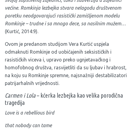
svojoj sopstvenoj zajednici, tako i subverziju u zajednici
većine. Romkinja lezbejka stvara nelagodu društvenom
poretku neodgovarajući rasistički zamišljenom modelu
Romkinje – trudne i sa mnogo dece, sa nasilnim mužem…
(Kurtić, 2014:9).
Ovom je predanom studijom Vera Kurtić uspjela
odmaknuti Romkinje od uobičajenih seksističkih i
rasističkih viceva i, upravo preko ugnjetavačkog i
homofobnog društva, rasvijetliti da su ljubav i hrabrost,
na koju su Romkinje spremne, najsnažniji destabilizatori
patrijarhalnih vrijednosti.
Carmen i Lola
– kćerka lezbejka kao velika porodična
tragedija
Love is a rebellious bird
that nobody can tame