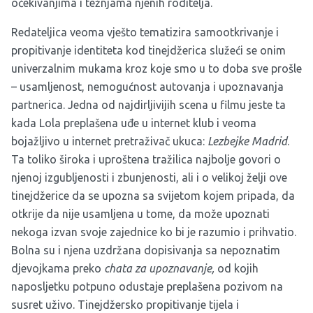
očekivanjima i težnjama njenih roditelja.
Redateljica veoma vješto tematizira samootkrivanje i
propitivanje identiteta kod tinejdžerica služeći se onim
univerzalnim mukama kroz koje smo u to doba sve prošle
– usamljenost, nemogućnost autovanja i upoznavanja
partnerica. Jedna od najdirljivijih scena u filmu jeste ta
kada Lola preplašena uđe u internet klub i veoma
bojažljivo u internet pretraživač ukuca:
Lezbejke Madrid
.
Ta toliko široka i uproštena tražilica najbolje govori o
njenoj izgubljenosti i zbunjenosti, ali i o velikoj želji ove
tinejdžerice da se upozna sa svijetom kojem pripada, da
otkrije da nije usamljena u tome, da može upoznati
nekoga izvan svoje zajednice ko bi je razumio i prihvatio.
Bolna su i njena uzdržana dopisivanja sa nepoznatim
djevojkama preko
chata za upoznavanje,
od kojih
naposljetku potpuno odustaje preplašena pozivom na
susret uživo. Tinejdžersko propitivanje tijela i