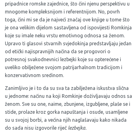
pripadnice romske zajednice, što čini njenu perspektivu u
mnogome kompleksnijom i referentnijom. No, povrh
toga, čini mi se da je najveći značaj ove knjige u tome što
je ona velikim dijelom sastavljena od ispovijesti Romkinja
koje su imale neku vrstu emotivnog odnosa sa ženom.
Upravo ti glasovi stvarnih svjedokinja predstavljaju jedan
od etički najispravnijih načina da se progovori o
potresnoj svakodnevnici lezbejki koje su opterećene i
uveliko obilježene svojom patrijarhalnom tradicijom i
konzervativnom sredinom.
Zanimljivo je i to da su sva ta zabilježena iskustva slična
u jednome: načinu na koji Romkinje doživljavaju odnos sa
ženom. Sve su one, naime, zbunjene, izgubljene, plaše se i
stide, prolaze kroz gorka napuštanja i osude, usamljene
su u svojoj borbi, a većina njih naglašavaju kako nikada
do sada nisu izgovorile riječ
lezbejka.