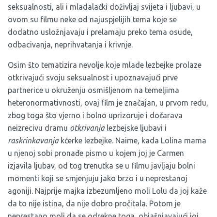
seksualnosti, ali i mladalački doživljaj svijeta i ljubavi, u
ovom su filmu neke od najuspjelijih tema koje se
dodatno usložnjavaju i prelamaju preko tema osude,
odbacivanja, neprihvatanja i krivnje.
Osim što tematizira nevolje koje mlade lezbejke prolaze
otkrivajući svoju seksualnost i upoznavajući prve
partnerice u okruženju osmišljenom na temeljima
heteronormativnosti, ovaj film je značajan, u prvom redu,
zbog toga što vjerno i bolno uprizoruje i dočarava
neizrecivu dramu
otkrivanja
lezbejske ljubavi i
raskrinkavanja
kćerke lezbejke. Naime, kada Lolina mama
u njenoj sobi pronađe pismo u kojem joj je Carmen
izjavila ljubav, od tog trenutka se u filmu javljaju bolni
momenti koji se smjenjuju jako brzo i u neprestanoj
agoniji. Najprije majka izbezumljeno moli Lolu da joj kaže
da to nije istina, da nije dobro pročitala. Potom je
neprestano moli da se odrekne toga, objašnjavajući joj