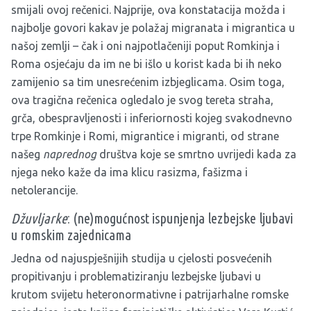
smijali ovoj rečenici. Najprije, ova konstatacija možda i
najbolje govori kakav je polažaj migranata i migrantica u
našoj zemlji – čak i oni najpotlačeniji poput Romkinja i
Roma osjećaju da im ne bi išlo u korist kada bi ih neko
zamijenio sa tim unesrećenim izbjeglicama. Osim toga,
ova tragična rečenica ogledalo je svog tereta straha,
grča, obespravljenosti i inferiornosti kojeg svakodnevno
trpe Romkinje i Romi, migrantice i migranti, od strane
našeg
naprednog
društva koje se smrtno uvrijedi kada za
njega neko kaže da ima klicu rasizma, fašizma i
netolerancije.
Džuvljarke
: (ne)mogućnost ispunjenja lezbejske ljubavi
u romskim zajednicama
Jedna od najuspješnijih studija u cjelosti posvećenih
propitivanju i problematiziranju lezbejske ljubavi u
krutom svijetu heteronormativne i patrijarhalne romske