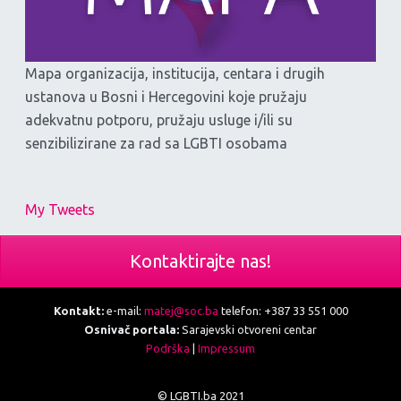
Mapa organizacija, institucija, centara i drugih
ustanova u Bosni i Hercegovini koje pružaju
adekvatnu potporu, pružaju usluge i/ili su
senzibilizirane za rad sa LGBTI osobama
My Tweets
Kontaktirajte nas!
Kontakt:
e-mail:
matej@soc.ba
telefon: +387 33 551 000
Osnivač portala:
Sarajevski otvoreni centar
Podrška
|
Impressum
© LGBTI.ba 2021