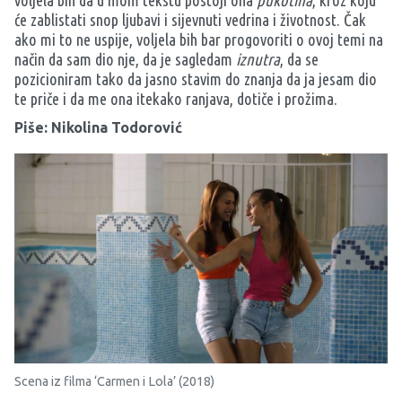
voljela bih da u mom tekstu postoji ona
pukotina
, kroz koju
će zablistati snop ljubavi i sijevnuti vedrina i životnost. Čak
ako mi to ne uspije, voljela bih bar progovoriti o ovoj temi na
način da sam dio nje, da je sagledam
iznutra
, da se
pozicioniram tako da jasno stavim do znanja da ja jesam dio
te priče i da me ona itekako ranjava, dotiče i prožima.
Piše: Nikolina Todorović
Scena iz filma ‘Carmen i Lola’ (2018)