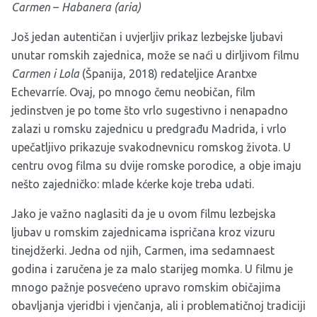
Carmen
–
Habanera (aria)
Još jedan autentičan i uvjerljiv prikaz lezbejske ljubavi
unutar romskih zajednica, može se naći u dirljivom filmu
Carmen i Lola
(Španija, 2018) redateljice Arantxe
Echevarríe. Ovaj, po mnogo čemu neobičan, film
jedinstven je po tome što vrlo sugestivno i nenapadno
zalazi u romsku zajednicu u predgrađu Madrida, i vrlo
upečatljivo prikazuje svakodnevnicu romskog života. U
centru ovog filma su dvije romske porodice, a obje imaju
nešto zajedničko: mlade kćerke koje treba udati.
Jako je važno naglasiti da je u ovom filmu lezbejska
ljubav u romskim zajednicama ispričana kroz vizuru
tinejdžerki. Jedna od njih, Carmen, ima sedamnaest
godina i zaručena je za malo starijeg momka. U filmu je
mnogo pažnje posvećeno upravo romskim običajima
obavljanja vjeridbi i vjenčanja, ali i problematičnoj tradiciji