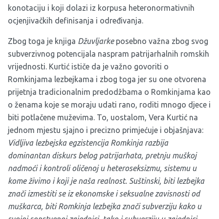
konotaciju i koji dolazi iz korpusa heteronormativnih
ocjenjivačkih definisanja i određivanja.
Zbog toga je knjiga
Džuvljarke
posebno važna zbog svog
subverzivnog potencijala naspram patrijarhalnih romskih
vrijednosti. Kurtić ističe da je važno govoriti o
Romkinjama lezbejkama i zbog toga jer su one otvorena
prijetnja tradicionalnim predodžbama o Romkinjama kao
o ženama koje se moraju udati rano, roditi mnogo djece i
biti potlačene muževima. To, uostalom, Vera Kurtić na
jednom mjestu sjajno i precizno primjećuje i objašnjava:
Vidljiva lezbejska egzistencija Romkinja razbija
dominantan diskurs belog patrijarhata, pretnju muškoj
nadmoći i kontroli oličenoj u heteroseksizmu, sistemu u
kome živimo i koji je naša realnost. Suštinski, biti lezbejka
znači izmestiti se iz ekonomske i seksualne zavisnosti od
muškarca, biti Romkinja lezbejka znači subverziju kako u