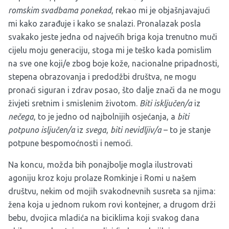
romskim svadbama ponekad
, rekao mi je objašnjavajući
mi kako zarađuje i kako se snalazi. Pronalazak posla
svakako jeste jedna od najvećih briga koja trenutno muči
cijelu moju generaciju, stoga mi je teško kada pomislim
na sve one koji/e zbog boje kože, nacionalne pripadnosti,
stepena obrazovanja i predodžbi društva, ne mogu
pronaći siguran i zdrav posao, što dalje znači da ne mogu
živjeti sretnim i smislenim životom.
Biti isključen/a
iz
nečega
, to je jedno od najbolnijih osjećanja, a
biti
potpuno isljučen/a
iz
svega
,
biti nevidljiv/a
– to je stanje
potpune bespomoćnosti i nemoći.
Na koncu, možda bih ponajbolje mogla ilustrovati
agoniju kroz koju prolaze Romkinje i Romi u našem
društvu, nekim od mojih svakodnevnih susreta sa njima:
žena koja u jednom rukom rovi kontejner, a drugom drži
bebu, dvojica mladića na biciklima koji svakog dana