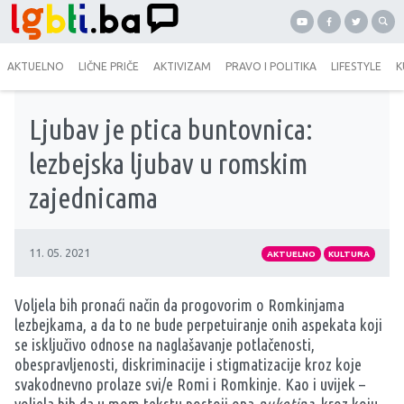
AKTUELNO
LIČNE PRIČE
AKTIVIZAM
PRAVO I POLITIKA
LIFESTYLE
K
Ljubav je ptica buntovnica:
lezbejska ljubav u romskim
zajednicama
11. 05. 2021
AKTUELNO
KULTURA
Voljela bih pronaći način da progovorim o Romkinjama
lezbejkama, a da to ne bude perpetuiranje onih aspekata koji
se isključivo odnose na naglašavanje potlačenosti,
obespravljenosti, diskriminacije i stigmatizacije kroz koje
svakodnevno prolaze svi/e Romi i Romkinje. Kao i uvijek –