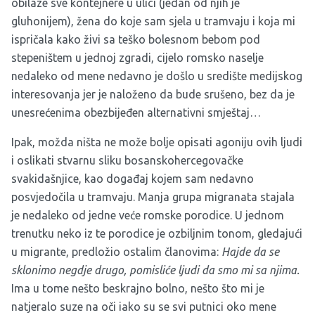
obilaze sve kontejnere u ulici (jedan od njih je
gluhonijem), žena do koje sam sjela u tramvaju i koja mi
ispričala kako živi sa teško bolesnom bebom pod
stepeništem u jednoj zgradi, cijelo romsko naselje
nedaleko od mene nedavno je došlo u središte medijskog
interesovanja jer je naloženo da bude srušeno, bez da je
unesrećenima obezbijeđen alternativni smještaj…
Ipak, možda ništa ne može bolje opisati agoniju ovih ljudi
i oslikati stvarnu sliku bosanskohercegovačke
svakidašnjice, kao događaj kojem sam nedavno
posvjedočila u tramvaju. Manja grupa migranata stajala
je nedaleko od jedne veće romske porodice. U jednom
trenutku neko iz te porodice je ozbiljnim tonom, gledajući
u migrante, predložio ostalim članovima:
Hajde da se
sklonimo negdje drugo, pomisliće ljudi da smo mi sa njima.
Ima u tome nešto beskrajno bolno, nešto što mi je
natjeralo suze na oči iako su se svi putnici oko mene