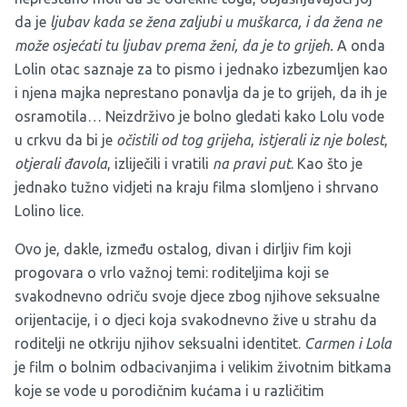
da je
ljubav kada se žena zaljubi u muškarca, i da žena ne
može osjećati tu ljubav prema ženi, da je to grijeh.
A onda
Lolin otac saznaje za to pismo i jednako izbezumljen kao
i njena majka neprestano ponavlja da je to grijeh, da ih je
osramotila… Neizdrživo je bolno gledati kako Lolu vode
u crkvu da bi je
očistili od tog grijeha
,
istjerali iz nje bolest
,
otjerali đavola
, izliječili i vratili
na pravi put
. Kao što je
jednako tužno vidjeti na kraju filma slomljeno i shrvano
Lolino lice.
Ovo je, dakle, između ostalog, divan i dirljiv fim koji
progovara o vrlo važnoj temi: roditeljima koji se
svakodnevno odriču svoje djece zbog njihove seksualne
orijentacije, i o djeci koja svakodnevno žive u strahu da
roditelji ne otkriju njihov seksualni identitet.
Carmen i Lola
je film o bolnim odbacivanjima i velikim životnim bitkama
koje se vode u porodičnim kućama i u različitim