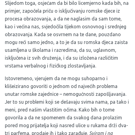
Slijedom toga, osjećam da bi bilo licemjerno kada bih, na
primjer, započela priču o isključivanju romske djece iz
procesa obrazovanja, a da ne naglasim da sam tome,
kao i većina nas, svjedočila tijekom osnovnog i srednjeg
obrazovanja. Kada se osvrnem na te dane, pouzdano
mogu reći samo jedno, a to je da su romska djeca zaista
usamljena u školama i razredima, da su, uglavnom,
isključena iz svih druženja, i da su izložena različitim
vrstama verbalnog i fizičkog zlostavljanja.
Istovremeno, vjerujem da ne mogu suhoparno i
klišeizirano govoriti o jednom od najvećih problema
unutar romske zajednice – nemogućnosti zapošljavanja.
Jer to su problemi koji se dešavaju svima nama, pa tako i
meni, pred našim vlastitim očima. Kako bih o tome
govorila a da ne spomenem da svakog dana prolazim
pored mog prijatelja koji nasred ulice u rukama drži dva-
tri parfema, prodaje ih i tako zarađuje.
Sviram i na