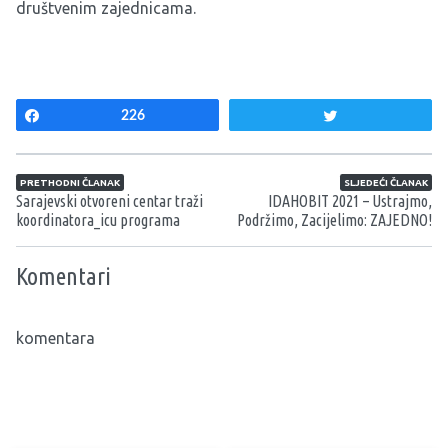
društvenim zajednicama.
Share
226
Tweet
Navigacija članaka
PRETHODNI ČLANAK
SLJEDEĆI ČLANAK
Sarajevski otvoreni centar traži
IDAHOBIT 2021 – Ustrajmo,
koordinatora_icu programa
Podržimo, Zacijelimo: ZAJEDNO!
Komentari
komentara