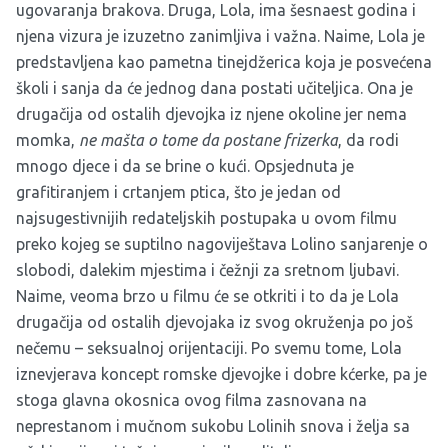
ugovaranja brakova. Druga, Lola, ima šesnaest godina i
njena vizura je izuzetno zanimljiva i važna. Naime, Lola je
predstavljena kao pametna tinejdžerica koja je posvećena
školi i sanja da će jednog dana postati učiteljica. Ona je
drugačija od ostalih djevojka iz njene okoline jer nema
momka,
ne mašta o tome da postane frizerka
, da rodi
mnogo djece i da se brine o kući. Opsjednuta je
grafitiranjem i crtanjem ptica, što je jedan od
najsugestivnijih redateljskih postupaka u ovom filmu
preko kojeg se suptilno nagoviještava Lolino sanjarenje o
slobodi, dalekim mjestima i čežnji za sretnom ljubavi.
Naime, veoma brzo u filmu će se otkriti i to da je Lola
drugačija od ostalih djevojaka iz svog okruženja po još
nečemu – seksualnoj orijentaciji. Po svemu tome, Lola
iznevjerava koncept romske djevojke i dobre kćerke, pa je
stoga glavna okosnica ovog filma zasnovana na
neprestanom i mučnom sukobu Lolinih snova i želja sa