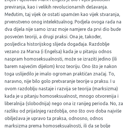
previranja, kao i velikih revolucionarnih dešavanja.
Međutim, taj vijek će ostati upamćen kao vijek stvaranja,
prvenstveno onog intelektualnog. Podjela ovoga rada na
dva dijela nije samo izraz moje namjere da prvi dio bude
posvećen teoriji, a drugi praksi. Ona je, također,
posljedica historijskog slijeda događaja. Razdoblje
vezano za Marxa (i Engelsa) kada je u pitanju odnos
naspram homoseksualnosti, može se izraziti jedino (ili
barem najvećim dijelom) kroz teoriju. Ono što je nakon
toga uslijedilo je imalo ogroman praktičan značaj. To,
naravno, nije bilo golo pretvaranje teorije u praksu. I u
ovom razdoblju nastaje i razvija se teorija (marksizma)
kada je u pitanju homoseksualnost, mnogo otvorenija i
liberalnija (slobodnija) nego ona iz ranijeg perioda. No, za
razliku od prijašnjeg razdoblja, ono što ovo doba najviše
obilježava je upravo ta praksa, odnosno, odnos
marksizma prema homoseksualnosti, ili da se bolje