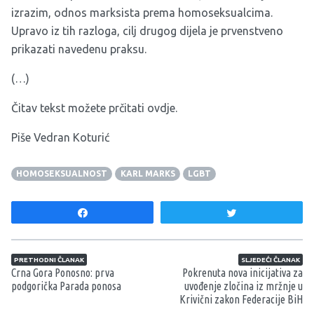
izrazim, odnos marksista prema homoseksualcima.
Upravo iz tih razloga, cilj drugog dijela je prvenstveno
prikazati navedenu praksu.
(…)
Čitav tekst možete prčitati
ovdje
.
Piše Vedran Koturić
HOMOSEKSUALNOST
KARL MARKS
LGBT
Share
Tweet
Navigacija članaka
PRETHODNI ČLANAK
SLJEDEĆI ČLANAK
Crna Gora Ponosno: prva
Pokrenuta nova inicijativa za
podgorička Parada ponosa
uvođenje zločina iz mržnje u
Krivični zakon Federacije BiH