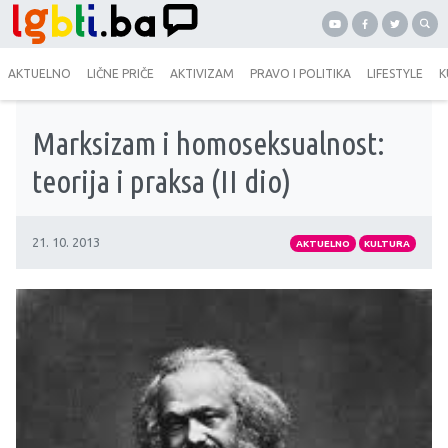
AKTUELNO
LIČNE PRIČE
AKTIVIZAM
PRAVO I POLITIKA
LIFESTYLE
K
Marksizam i homoseksualnost:
teorija i praksa (II dio)
21. 10. 2013
AKTUELNO
KULTURA