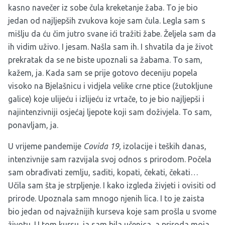
kasno navečer iz sobe čula kreketanje žaba. To je bio
jedan od najljepših zvukova koje sam čula. Legla sam s
mišlju da ću čim jutro svane ići tražiti žabe. Željela sam da
ih vidim uživo. I jesam. Našla sam ih. I shvatila da je život
prekratak da se ne biste upoznali sa žabama. To sam,
kažem, ja. Kada sam se prije gotovo deceniju popela
visoko na Bjelašnicu i vidjela velike crne ptice (žutokljune
galice) koje ulijeću i izlijeću iz vrtače, to je bio najljepši i
najintenzivniji osjećaj ljepote koji sam doživjela. To sam,
ponavljam, ja.
U vrijeme pandemije
Covida 19,
izolacije i teških danas,
intenzivnije sam razvijala svoj odnos s prirodom. Počela
sam obrađivati zemlju, saditi, kopati, čekati, čekati…
Učila sam šta je strpljenje. I kako izgleda živjeti i ovisiti od
prirode. Upoznala sam mnogo njenih lica. I to je zaista
bio jedan od najvažnijih kurseva koje sam prošla u svome
životu. U tom kursu, ja sam bila učenica, a priroda moja