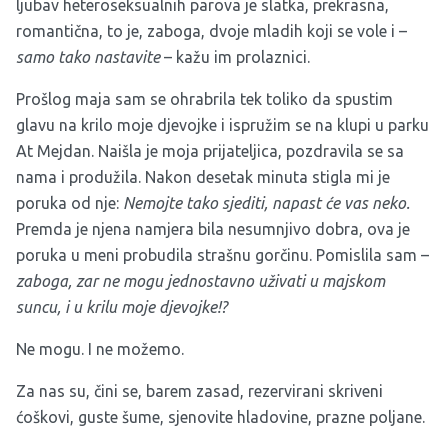
ljubav heteroseksualnih parova je slatka, prekrasna,
romantična, to je, zaboga, dvoje mladih koji se vole i –
samo tako nastavite
– kažu im prolaznici.
Prošlog maja sam se ohrabrila tek toliko da spustim
glavu na krilo moje djevojke i ispružim se na klupi u parku
At Mejdan. Naišla je moja prijateljica, pozdravila se sa
nama i produžila. Nakon desetak minuta stigla mi je
poruka od nje:
Nemojte tako sjediti, napast će vas neko.
Premda je njena namjera bila nesumnjivo dobra, ova je
poruka u meni probudila strašnu gorčinu. Pomislila sam –
zaboga, zar ne mogu jednostavno uživati u majskom
suncu, i u krilu moje djevojke!?
Ne mogu. I ne možemo.
Za nas su, čini se, barem zasad, rezervirani skriveni
ćoškovi, guste šume, sjenovite hladovine, prazne poljane.