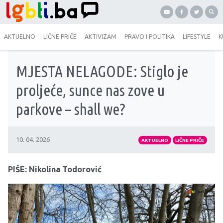
AKTUELNO
LIČNE PRIČE
AKTIVIZAM
PRAVO I POLITIKA
LIFESTYLE
K
MJESTA NELAGODE: Stiglo je
proljeće, sunce nas zove u
parkove – shall we?
10. 04. 2026
AKTUELNO
LIČNE PRIČE
PIŠE: Nikolina Todorović