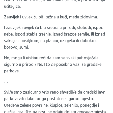
učiteljica.
Zauvijek i uvijek ću biti tužna u kući, među zidovima.
I zauvijek i uvijek ću biti sretna u prirodi, slobodi, ispod
neba, ispod stabla trešnje, iznad brazde zemlje, ili iznad
saksije s bosiljkom, na planini, uz rijeku ili duboko u
borovoj šumi.
No, mogu li uistinu reći da sam se svaki put osjećala
sigurno u prirodi? Ne. I to
ne
posebno važi za gradske
parkove.
…
Svi/e smo zasigurno vrlo rano shvatili/e da gradski javni
parkovi vrlo lako mogu postati nesigurno mjesto.
Uređene zelene površine, klupice, zelenilo, ponegdje i
dječije igralište, na prvu ne odaju dojam
opasnog
mjesta.