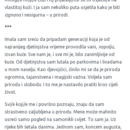
vlastitoj koži. I ja sam nekoliko puta osjetila kako je biti
izgnana
i nesigurna – u prirodi.
***
Imala sam sreću da pripadam generaciji koja je od
najranijeg djetinjstva vrijeme provodila vani,
napolju,
izvan kuće. Sve nam je, i sve mi je, bilo zanimljivije od
kuće. Od djetinjstva sam lutala po parkovima i livadama
u mom naselju. Kao djevojčici, činilo mi se da je priroda
ogromna, tajanstvena i magijski važna. Voljela sam
prirodu i slobodu. I to me je nastavilo pratiti kroz cijeli
život.
Svi/e koji/e me i površno poznaju, znaju da sam
strastveno zaljubljena u prirodu. Mene može mahnito
usreći samo pogled na samonikli cvijet. To sam ja. Uz
rijeke bih šetala danima. Jednom sam, koncem augusta,