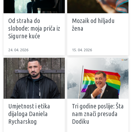
Od straha do
Mozaik od hiljadu
slobode: moja priča iz
žena
Sigurne kuće
24. 04. 2026
15. 04. 2026
Umjetnost i etika
Tri godine poslije: Šta
dijaloga Daniela
nam znači presuda
Rycharskog
Dodiku