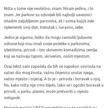
Ništa u tome nije neobično, znam. Nisam jedina, i to
znam. Jer parkovi su oduvijek bili najbolji saveznici
mladim zaljubljenim parovima, ali i svima koji/e žele
oplemeniti svoj dan, trenutak i, naravno, sebe.
Jedno je sigurno, teško da mogu zamisliti ljubavne
odnose koji nisu imali svoje početke u parkovima,
izletištima, prirodi – tim skrivenim komadićima zemlje
koji se nazivaju tajnim, skrivenim
, našim
mjestom.
Ovaj tekst sam započela da bih se napokon osvrnula na
važan dio mog života, važnu činjenicu unutar njega,
važno mjesto i osjećaj. A to je – priroda i boravak u njoj.
No, kako ništa nije crno-bijelo, tako se i ugodni boravak u
prirodi, u parku, planini, može pretvoriti u
mjesto
nelagode
.
Mnogi/e moji/e LGBTIQ prijatelji/ice su to osjetili/e na