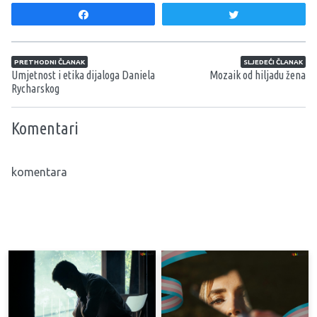
Share
Tweet
Navigacija članaka
PRETHODNI ČLANAK
SLJEDEĆI ČLANAK
Umjetnost i etika dijaloga Daniela
Mozaik od hiljadu žena
Rycharskog
Komentari
komentara