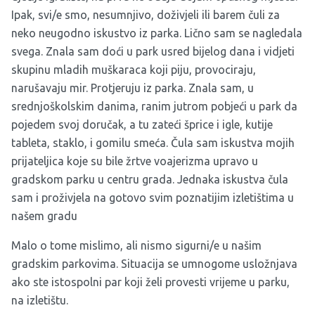
Ipak, svi/e smo, nesumnjivo, doživjeli ili barem čuli za
neko neugodno iskustvo iz parka. Lično sam se nagledala
svega. Znala sam doći u park usred bijelog dana i vidjeti
skupinu mladih muškaraca koji piju, provociraju,
narušavaju mir. Protjeruju iz parka. Znala sam, u
srednjoškolskim danima, ranim jutrom pobjeći u park da
pojedem svoj doručak, a tu zateći šprice i igle, kutije
tableta, staklo, i gomilu smeća. Čula sam iskustva mojih
prijateljica koje su bile žrtve voajerizma upravo u
gradskom parku u centru grada. Jednaka iskustva čula
sam i proživjela na gotovo svim poznatijim izletištima u
našem gradu
Malo o tome mislimo, ali nismo sigurni/e u našim
gradskim parkovima. Situacija se umnogome usložnjava
ako ste istospolni par koji želi provesti vrijeme u parku,
na izletištu.