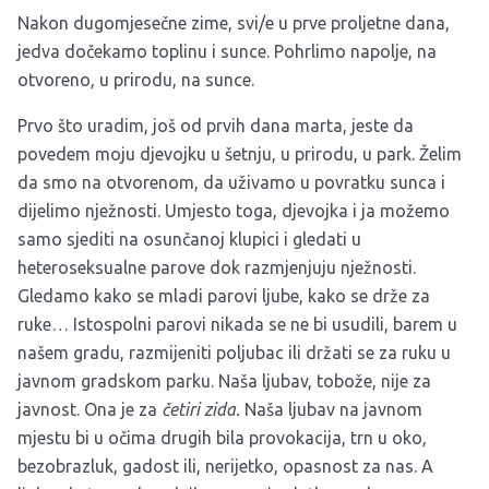
Nakon dugomjesečne zime, svi/e u prve proljetne dana,
jedva dočekamo toplinu i sunce. Pohrlimo napolje, na
otvoreno, u prirodu, na sunce.
Prvo što uradim, još od prvih dana marta, jeste da
povedem moju djevojku u šetnju, u prirodu, u park. Želim
da smo na otvorenom, da uživamo u povratku sunca i
dijelimo nježnosti. Umjesto toga, djevojka i ja možemo
samo sjediti na osunčanoj klupici i gledati u
heteroseksualne parove dok razmjenjuju nježnosti.
Gledamo kako se mladi parovi ljube, kako se drže za
ruke… Istospolni parovi nikada se ne bi usudili, barem u
našem gradu, razmijeniti poljubac ili držati se za ruku u
javnom gradskom parku. Naša ljubav, tobože, nije za
javnost. Ona je za
četiri zida.
Naša ljubav na javnom
mjestu bi u očima drugih bila provokacija, trn u oko,
bezobrazluk, gadost ili, nerijetko, opasnost za nas. A