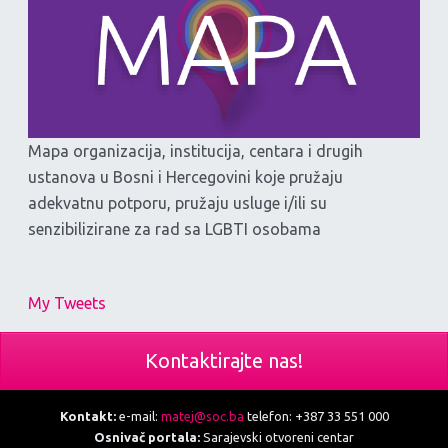
Mapa organizacija, institucija, centara i drugih
ustanova u Bosni i Hercegovini koje pružaju
adekvatnu potporu, pružaju usluge i/ili su
senzibilizirane za rad sa LGBTI osobama
My Tweets
Kontaktirajte nas!
Kontakt:
e-mail:
matej@soc.ba
telefon: +387 33 551 000
Osnivač portala:
Sarajevski otvoreni centar