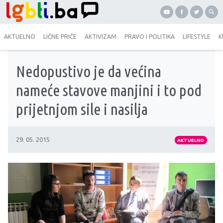
AKTUELNO
LIČNE PRIČE
AKTIVIZAM
PRAVO I POLITIKA
LIFESTYLE
K
Nedopustivo je da većina
nameće stavove manjini i to pod
prijetnjom sile i nasilja
29. 05. 2015
AKTUELNO