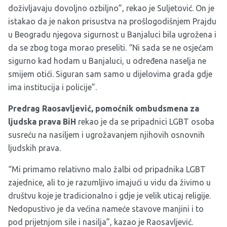
doživljavaju dovoljno ozbiljno”, rekao je Suljetović. On je
istakao da je nakon prisustva na prošlogodišnjem Prajdu
u Beogradu njegova sigurnost u Banjaluci bila ugrožena i
da se zbog toga morao preseliti. “Ni sada se ne osjećam
sigurno kad hodam u Banjaluci, u određena naselja ne
smijem otići. Siguran sam samo u dijelovima grada gdje
ima institucija i policije”.
Predrag Raosavljević, pomoćnik ombudsmena za
ljudska prava BiH
rekao je da se pripadnici LGBT osoba
susreću na nasiljem i ugrožavanjem njihovih osnovnih
ljudskih prava.
“Mi primamo relativno malo žalbi od pripadnika LGBT
zajednice, ali to je razumljivo imajući u vidu da živimo u
društvu koje je tradicionalno i gdje je velik uticaj religije.
Nedopustivo je da većina nameće stavove manjini i to
pod prijetnjom sile i nasilja”, kazao je Raosavljević.