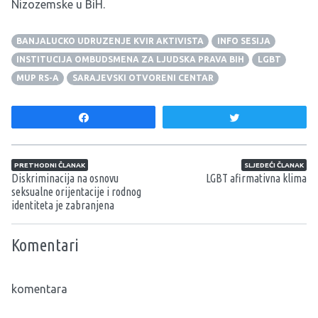
Nizozemske u BiH.
BANJALUCKO UDRUZENJE KVIR AKTIVISTA
INFO SESIJA
INSTITUCIJA OMBUDSMENA ZA LJUDSKA PRAVA BIH
LGBT
MUP RS-A
SARAJEVSKI OTVORENI CENTAR
Share
Tweet
Navigacija članaka
PRETHODNI ČLANAK
SLJEDEĆI ČLANAK
Diskriminacija na osnovu
LGBT afirmativna klima
seksualne orijentacije i rodnog
identiteta je zabranjena
Komentari
komentara