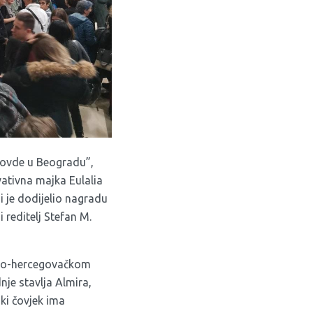
 i ovde u Beogradu”,
ativna majka Eulalia
i je dodijelio nagradu
 reditelj Stefan M.
sko-hercegovačkom
je stavlja Almira,
ki čovjek ima