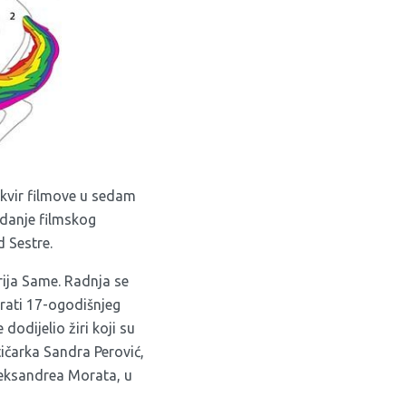
kvir filmove u sedam
zdanje filmskog
d Sestre.
rija Same. Radnja se
rati 17-ogodišnjeg
dodijelio žiri koji su
tičarka Sandra Perović,
Aleksandrea Morata, u