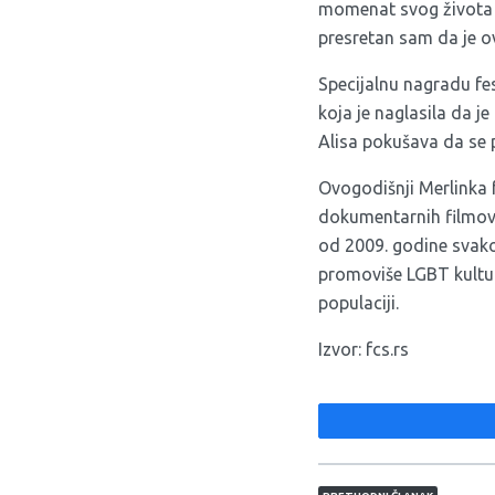
momenat svog života ka
presretan sam da je ov
Specijalnu nagradu fes
koja je naglasila da j
Alisa pokušava da se po
Ovogodišnji Merlinka f
dokumentarnih filmova,
od 2009. godine svak
promoviše LGBT kultur
populaciji.
Izvor:
fcs.rs
Navigacija član