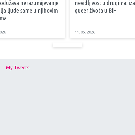
produžava nerazumijevanje
nevidljivost u drugima: iz
vlja ljude same u njihovim
queer života u BiH
ama
2026
11. 05. 2026
My Tweets