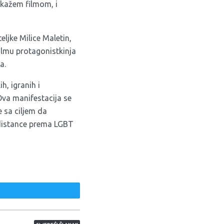
a kažem filmom, i
eljke Milice Maletin,
filmu protagonistkinja
a.
h, igranih i
Ova manifestacija se
 sa ciljem da
 distance prema LGBT
weet