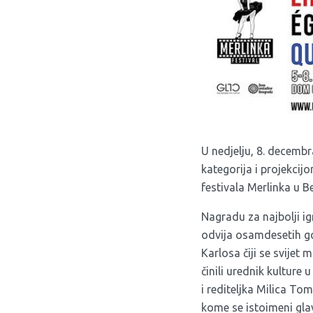
U nedjelju, 8. decemb
kategorija i projekcij
festivala Merlinka u B
Nagradu za najbolji ig
odvija osamdesetih go
Karlosa čiji se svijet
činili urednik kulture
i rediteljka Milica To
kome se istoimeni glav