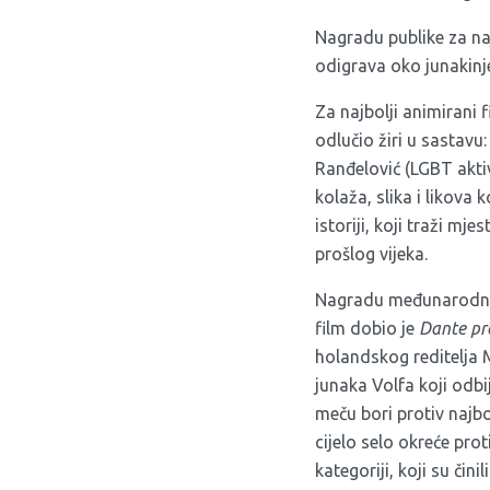
Nagradu publike za najb
odigrava oko junakinje
Za najbolji animirani 
odlučio žiri u sastavu:
Ranđelović (LGBT aktiv
kolaža, slika i likova 
istoriji, koji traži mj
prošlog vijeka.
Nagradu međunarodnog 
film dobio je
Dante pr
holandskog reditelja 
junaka Volfa koji odb
meču bori protiv najb
cijelo selo okreće proti
kategoriji, koji su činil