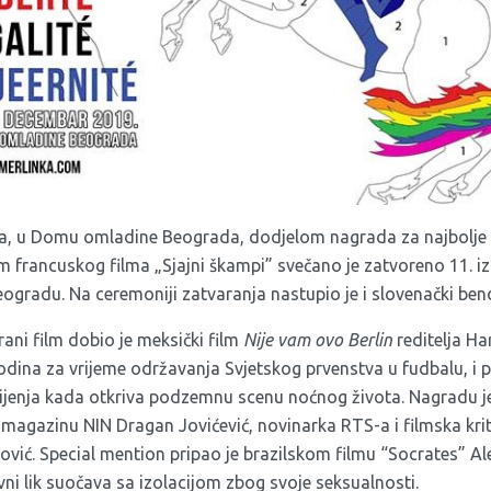
ra, u Domu omladine Beograda, dodjelom nagrada za najbolje 
om francuskog filma „Sjajni škampi” svečano je zatvoreno 11. i
eogradu. Na ceremoniji zatvaranja nastupio je i slovenački ben
rani film dobio je meksički film
Nije vam ovo Berlin
reditelja Ha
dina za vrijeme održavanja Svjetskog prvenstva u fudbalu, i p
 mijenja kada otkriva podzemnu scenu noćnog života. Nagradu je 
 u magazinu NIN Dragan Jovićević, novinarka RTS-a i filmska kri
mović. Special mention pripao je brazilskom filmu “Socrates” 
ni lik suočava sa izolacijom zbog svoje seksualnosti.