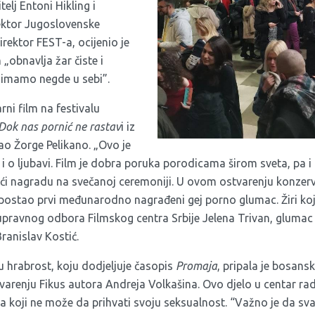
elj Entoni Hikling i
rektor Jugoslovenske
irektor FEST-a, ocijenio je
 „obnavlja žar čiste i
i imamo negde u sebi”.
ni film na festivalu
Dok nas pornić ne rastav
i iz
rao Žorge Pelikano. „Ovo je
ali i o ljubavi. Film je dobra poruka porodicama širom sveta, pa
ući nagradu na svečanoj ceremoniji. U ovom ostvarenju konzerv
 postao prvi međunarodno nagrađeni gej porno glumac. Žiri koj
 upravnog odbora Filmskog centra Srbije Jelena Trivan, glumac i
Branislav Kostić.
 hrabrost, koju dodjeljuje časopis
Promaja
, pripala je bosan
renju Fikus autora Andreja Volkašina. Ovo djelo u centar radn
a koji ne može da prihvati svoju seksualnost. “Važno je da sva