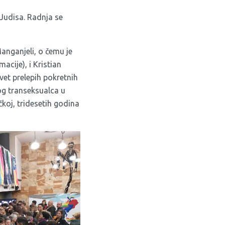
Judisa. Radnja se
nganjeli, o čemu je
macije), i Kristian
vet prelepih pokretnih
vog transeksualca u
čkoj, tridesetih godina