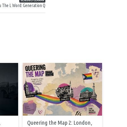
SLJEDEĆI ČLANAK
u The L Word: Generation Q
,
Queering the Map 2: London,