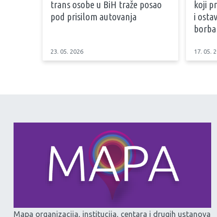
trans osobe u BiH traže posao
koji 
pod prisilom autovanja
i osta
borb
23. 05. 2026
17. 05. 
Mapa organizacija, institucija, centara i drugih ustanova