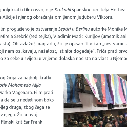
olji kratki film osvojio je
Krokodil
španskog reditelja Horhea 
 Alicije i njenog obraćanja omiljenom jutjuberu Viktoru.
film proglašeno je ostvarenje
Leptiri u Berlinu
autorke Monike Ma
 Mirela Srebrić (rediteljka), Vladimir Matić Kuriljov (umetnik ani
ista). Obrazlažući nagradu, žiri je opisao film kao „nestvarni s
koji nam oslikavaju, nažalost, istinite događaje”. Priča prati pr
esto za sebe u svijetu u vrijeme dolaska nacista na vlast u Njema
žirija za najbolji kratki
otiv Mohameda Alija
Marka Vagenara. Film prati
ija da se u nedjeljnom boks
oljeg druga, zbog čega se
v njega. Žiri u ovoj
i filmski kritičar Frank