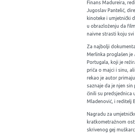
Finans Madureira, redit
Jugoslav Pantelić, di
kinoteke i umjetnički d
u obrazloženju da film
naivne strasti koju sv
Za najbolji dokumentar
Merlinka proglašen je
Portugala, koji je reži
priča o majci i sinu, 
rekao je autor primaj
saznaje da je njen sin
činili su predsjednica
Mladenović, i reditelj 
Nagradu za umjetničku
kratkometražnom ostva
skrivenog gej muškarc