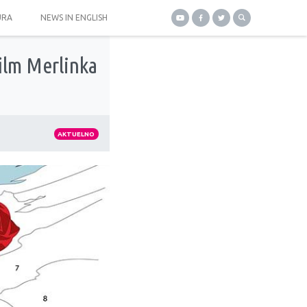
URA
NEWS IN ENGLISH
film Merlinka
AKTUELNO