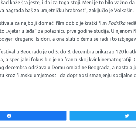
d kaže šta jeste, i da iza toga stoji. Meni je to bilo važno d
a nagrada baš za umjetničku hrabrost”, zaključio je Volkašin.
tivala za najbolji domaći film dobio je kratki film
Podrška
redit
e to „vjetar u leđa” za polaznicu prve godine studija. U njenom 
vjeri drugarici Isidori, a ona sluti o čemu se radi i to izbjegav
estival u Beogradu je od 5. do 8. decembra prikazao 120 kratki
 a specijalni fokus bio je na francuskoj kvir kinematografiji. 
og decembra održava u Domu omladine Beograda, a nastala je
u kroz filmsku umjetnost i da doprinosi smanjenju socijalne
Share
T
aka