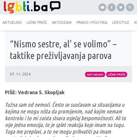
AKTUELNO
LIČNE PRIČE
AKTIVIZAM
PRAVO I POLITIKA
LIFESTYLE
K
“Nismo sestre, al’ se volimo” –
taktike preživljavanja parova
07. 11. 2024
AKTUELNO
LIČNE PRIČE
PIŠE: Vedrana S. Skopljak
Tužna sam od nemoći. Često se suočavam sa situacijama u
kojima ne mogu ništa da promijenim, nad kojim nemam
kontrolu i to mi zaista stvara osjećaj bespomoćnosti. Ali to
nije jedna emocija, to je splet reakcija koje imam na tugu.
Tuga me preplavi, a to ne mogu prihvatiti pa imam