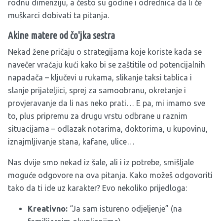
rodnu dimenziju, a često su godine i odrednica da li će
muškarci dobivati ta pitanja.
Akine matere od čo'jka sestra
Nekad žene pričaju o strategijama koje koriste kada se
navečer vraćaju kući kako bi se zaštitile od potencijalnih
napadača – ključevi u rukama, slikanje taksi tablica i
slanje prijateljici, sprej za samoobranu, okretanje i
provjeravanje da li nas neko prati… E pa, mi imamo sve
to, plus pripremu za drugu vrstu odbrane u raznim
situacijama – odlazak notarima, doktorima, u kupovinu,
iznajmljivanje stana, kafane, ulice…
Nas dvije smo nekad iz šale, ali i iz potrebe, smišljale
moguće odgovore na ova pitanja. Kako možeš odgovoriti
tako da ti ide uz karakter? Evo nekoliko prijedloga:
Kreativno:
“Ja sam istureno odjeljenje” (na