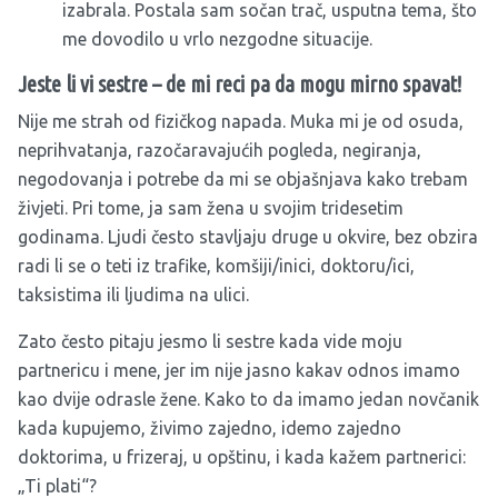
izabrala. Postala sam sočan trač, usputna tema, što
me dovodilo u vrlo nezgodne situacije.
Jeste li vi sestre – de mi reci pa da mogu mirno spavat!
Nije me strah od fizičkog napada. Muka mi je od osuda,
neprihvatanja, razočaravajućih pogleda, negiranja,
negodovanja i potrebe da mi se objašnjava kako trebam
živjeti. Pri tome, ja sam žena u svojim tridesetim
godinama. Ljudi često stavljaju druge u okvire, bez obzira
radi li se o teti iz trafike, komšiji/inici, doktoru/ici,
taksistima ili ljudima na ulici.
Zato često pitaju jesmo li sestre kada vide moju
partnericu i mene, jer im nije jasno kakav odnos imamo
kao dvije odrasle žene. Kako to da imamo jedan novčanik
kada kupujemo, živimo zajedno, idemo zajedno
doktorima, u frizeraj, u opštinu, i kada kažem partnerici:
„Ti plati“?