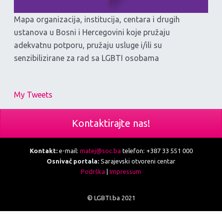
Mapa organizacija, institucija, centara i drugih
ustanova u Bosni i Hercegovini koje pružaju
adekvatnu potporu, pružaju usluge i/ili su
senzibilizirane za rad sa LGBTI osobama
My Tweets
Kontaktirajte nas!
Kontakt:
e-mail:
matej@soc.ba
telefon: +387 33 551 000
Osnivač portala:
Sarajevski otvoreni centar
Podrška
|
Impressum
© LGBTI.ba 2021