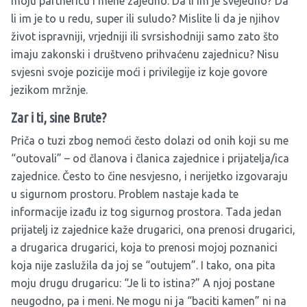
moju partnericu i mene zajedno. Da li im je svejedno? Da
li im je to u redu, super ili suludo? Mislite li da je njihov
život ispravniji, vrjedniji ili svrsishodniji samo zato što
imaju zakonski i društveno prihvaćenu zajednicu? Nisu
svjesni svoje pozicije moći i privilegije iz koje govore
jezikom mržnje.
Zar i ti, sine Brute?
Priča o tuzi zbog nemoći često dolazi od onih koji su me
“outovali” – od članova i članica zajednice i prijatelja/ica
zajednice. Često to čine nesvjesno, i nerijetko izgovaraju
u sigurnom prostoru. Problem nastaje kada te
informacije izađu iz tog sigurnog prostora. Tada jedan
prijatelj iz zajednice kaže drugarici, ona prenosi drugarici,
a drugarica drugarici, koja to prenosi mojoj poznanici
koja nije zaslužila da joj se “outujem”. I tako, ona pita
moju drugu drugaricu: “Je li to istina?” A njoj postane
neugodno, pa i meni. Ne mogu ni ja “baciti kamen” ni na