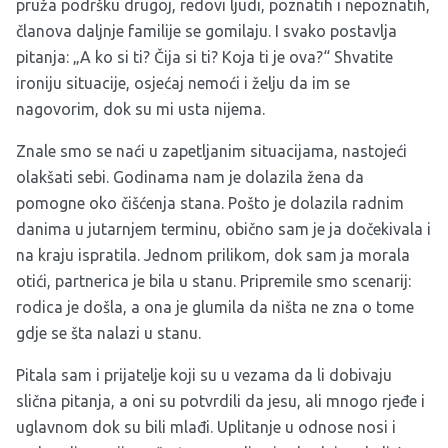
pruža podršku drugoj, redovi ljudi, poznatih i nepoznatih,
članova daljnje familije se gomilaju. I svako postavlja
pitanja: „A ko si ti? Čija si ti? Koja ti je ova?“ Shvatite
ironiju situacije, osjećaj nemoći i želju da im se
nagovorim, dok su mi usta nijema.
Znale smo se naći u zapetljanim situacijama, nastojeći
olakšati sebi. Godinama nam je dolazila žena da
pomogne oko čišćenja stana. Pošto je dolazila radnim
danima u jutarnjem terminu, obično sam je ja dočekivala i
na kraju ispratila. Jednom prilikom, dok sam ja morala
otići, partnerica je bila u stanu. Pripremile smo scenarij:
rodica je došla, a ona je glumila da ništa ne zna o tome
gdje se šta nalazi u stanu.
Pitala sam i prijatelje koji su u vezama da li dobivaju
slična pitanja, a oni su potvrdili da jesu, ali mnogo rjeđe i
uglavnom dok su bili mlađi. Uplitanje u odnose nosi i