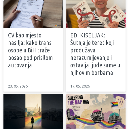
CV kao mjesto
EDI KISELJAK:
nasilja: kako trans
Šutnja je teret koji
osobe u BiH traže
produžava
posao pod prisilom
nerazumijevanje i
autovanja
ostavlja ljude same u
njihovim borbama
23. 05. 2026
17. 05. 2026