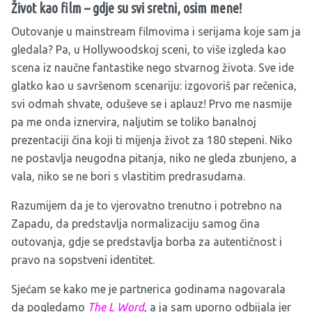
Život kao film – gdje su svi sretni, osim mene!
Outovanje u mainstream filmovima i serijama koje sam ja
gledala? Pa, u Hollywoodskoj sceni, to više izgleda kao
scena iz naučne fantastike nego stvarnog života. Sve ide
glatko kao u savršenom scenariju: izgovoriš par rečenica,
svi odmah shvate, oduševe se i aplauz! Prvo me nasmije
pa me onda iznervira, naljutim se toliko banalnoj
prezentaciji čina koji ti mijenja život za 180 stepeni. Niko
ne postavlja neugodna pitanja, niko ne gleda zbunjeno, a
vala, niko se ne bori s vlastitim predrasudama.
Razumijem da je to vjerovatno trenutno i potrebno na
Zapadu, da predstavlja normalizaciju samog čina
outovanja, gdje se predstavlja borba za autentičnost i
pravo na sopstveni identitet.
Sjećam se kako me je partnerica godinama nagovarala
da pogledamo
The L Word
, a ja sam uporno odbijala jer