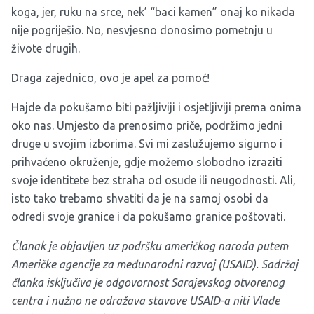
koga, jer, ruku na srce, nek’ “baci kamen” onaj ko nikada
nije pogriješio. No, nesvjesno donosimo pometnju u
živote drugih.
Draga zajednico, ovo je apel za pomoć!
Hajde da pokušamo biti pažljiviji i osjetljiviji prema onima
oko nas. Umjesto da prenosimo priče, podržimo jedni
druge u svojim izborima. Svi mi zaslužujemo sigurno i
prihvaćeno okruženje, gdje možemo slobodno izraziti
svoje identitete bez straha od osude ili neugodnosti. Ali,
isto tako trebamo shvatiti da je na samoj osobi da
odredi svoje granice i da pokušamo granice poštovati.
Članak je objavljen uz podršku američkog naroda putem
Američke agencije za međunarodni razvoj (USAID). Sadržaj
članka isključiva je odgovornost Sarajevskog otvorenog
centra i nužno ne odražava stavove USAID-a niti Vlade