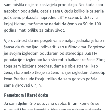
sam mislila da je to zastarjela produkcija. No, kada sam
napokon pogledala, ostala sam u čudu koliko je ta serija
još davno prikazala naprednu LBT+ scenu. U državi u
kojoj živimo, možemo se nadati da ćemo za 50 do 100
godina imati priliku za takav život.
Vjerovatnost da me posjeti vanzemaljac jednaka je kao i
šansa da će me ljudi prihvatiti kao u filmovima. Pogotovo
jer svojim izgledom odudaram od stereotipa LGBTI+
populacije – izgledam kao stereotip balkanske žene. Zbog
toga sam izložena predrasudama s obje strane: i kao
žena, i kao netko tko je sa ženom, i jer izgledam stereotip
žene. Predrasude frcaju toliko da sam gotovo počela i
sama vjerovati u njih.
Pametnom i išaret dosta
Ja sam djelimično outovana osoba. Biram kome ću se
outovati i kojem trenutku. Ako sam se nekom outovala,