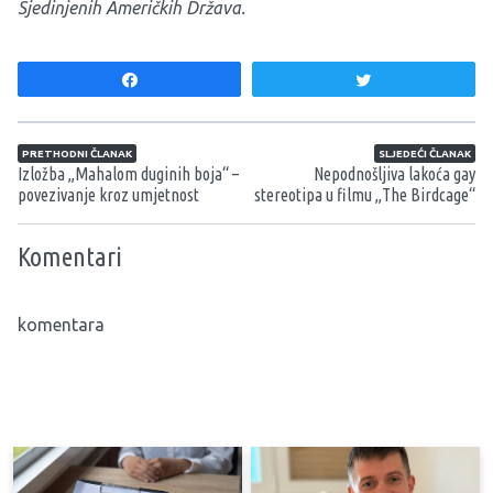
Sjedinjenih Američkih Država.
Share
Tweet
Navigacija članaka
PRETHODNI ČLANAK
SLJEDEĆI ČLANAK
Izložba „Mahalom duginih boja“ –
Nepodnošljiva lakoća gay
povezivanje kroz umjetnost
stereotipa u filmu „The Birdcage“
Komentari
komentara