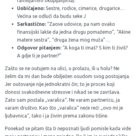
familijarnim okupljanjima).
Uobičajeno:
Sestre, rodice, cimerice, drugarice…
Većina se odluči da budu seke J
Sarkastično:
“Zaove udovice, pa nam ovako
finansijski lakše da jedna drugu pomažemo”, “Akine
matere sestra”, “druga žena mog muža”…
Odgovor pitanjem:
“A koga ti imaš? S kim ti živiš?
A gdje ti je partner?”
Zašto se ne outujem na ulici, u prolazu, ili u holu? Ne
želim da mi dan bude obilježen osudom svog postojanja.
Jer outovanje nije jednokratni čin; to je proces koji
donosi svakodnevne stresove i nikad se ne završava.
Zato sam postala „varalica“. Ne varam partnericu, ja
varam društvo. Kao što „varalica“ neće reći: „ovo mi je
ljubavnica“, tako i ja živim prema zakonu tišine.
Ponekad se pitam šta ti nepoznati ljudi pomisle kada vide