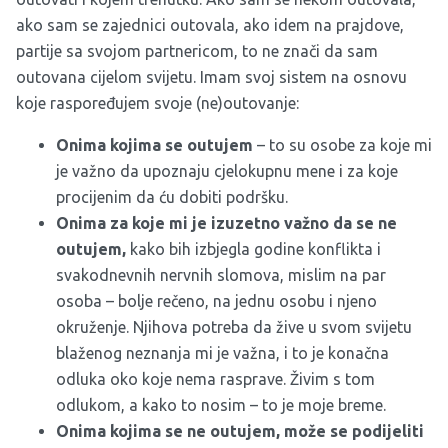
ako sam se zajednici outovala, ako idem na prajdove,
partije sa svojom partnericom, to ne znači da sam
outovana cijelom svijetu. Imam svoj sistem na osnovu
koje raspoređujem svoje (ne)outovanje:
Onima kojima se outujem
– to su osobe za koje mi
je važno da upoznaju cjelokupnu mene i za koje
procijenim da ću dobiti podršku.
Onima za koje mi je izuzetno važno da se ne
outujem,
kako bih izbjegla godine konflikta i
svakodnevnih nervnih slomova, mislim na par
osoba – bolje rečeno, na jednu osobu i njeno
okruženje. Njihova potreba da žive u svom svijetu
blaženog neznanja mi je važna, i to je konačna
odluka oko koje nema rasprave. Živim s tom
odlukom, a kako to nosim – to je moje breme.
Onima kojima se ne outujem, može se podijeliti