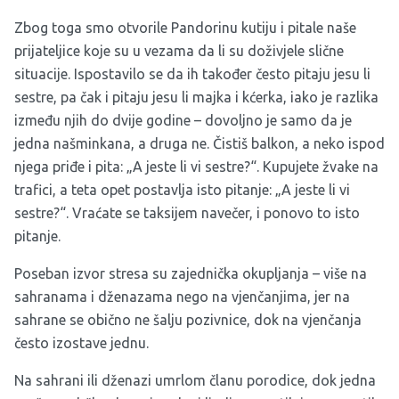
Zbog toga smo otvorile Pandorinu kutiju i pitale naše
prijateljice koje su u vezama da li su doživjele slične
situacije. Ispostavilo se da ih također često pitaju jesu li
sestre, pa čak i pitaju jesu li majka i kćerka, iako je razlika
između njih do dvije godine – dovoljno je samo da je
jedna našminkana, a druga ne. Čistiš balkon, a neko ispod
njega priđe i pita: „A jeste li vi sestre?“. Kupujete žvake na
trafici, a teta opet postavlja isto pitanje: „A jeste li vi
sestre?“. Vraćate se taksijem navečer, i ponovo to isto
pitanje.
Poseban izvor stresa su zajednička okupljanja – više na
sahranama i dženazama nego na vjenčanjima, jer na
sahrane se obično ne šalju pozivnice, dok na vjenčanja
često izostave jednu.
Na sahrani ili dženazi umrlom članu porodice, dok jedna