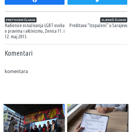
Share
Tweet
Navigacija članaka
PRETHODNI ČLANAK
SLJEDEĆI ČLANAK
Radionice osnaživanja LGBT osoba
Predstava “Izopačeni” u Sarajevu
o pravima i aktivizmu, Zenica 11. i
12. maj 2013.
Komentari
komentara