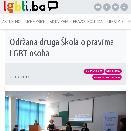
AKTUELNO
LIČNE PRIČE
AKTIVIZAM
PRAVO I POLITIKA
LIFESTYLE
K
Održana druga Škola o pravima
LGBT osoba
AKTIVIZAM
KULTURA
29. 04. 2013
PRAVO I POLITIKA