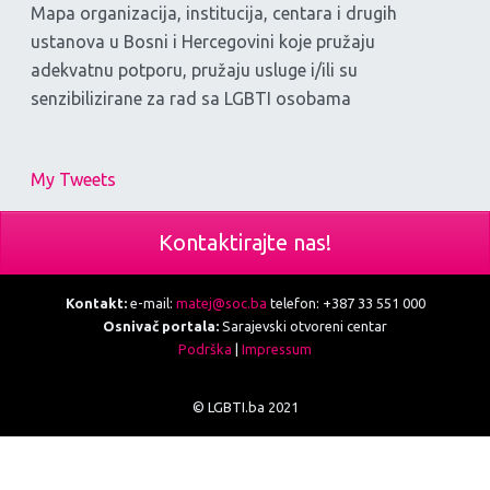
Mapa organizacija, institucija, centara i drugih
ustanova u Bosni i Hercegovini koje pružaju
adekvatnu potporu, pružaju usluge i/ili su
senzibilizirane za rad sa LGBTI osobama
My Tweets
Kontaktirajte nas!
Kontakt:
e-mail:
matej@soc.ba
telefon: +387 33 551 000
Osnivač portala:
Sarajevski otvoreni centar
Podrška
|
Impressum
© LGBTI.ba 2021