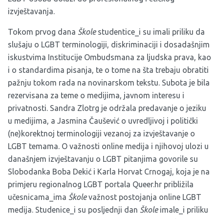
izvještavanja.
Tokom prvog dana
Škole
studentice_i su imali priliku da
slušaju o LGBT terminologiji, diskriminaciji i dosadašnjim
iskustvima Institucije Ombudsmana za ljudska prava, kao
i o standardima pisanja, te o tome na šta trebaju obratiti
pažnju tokom rada na novinarskom tekstu. Subota je bila
rezervisana za teme o medijima, javnom interesu i
privatnosti. Sandra Zlotrg je održala predavanje o jeziku
u medijima, a Jasmina Čaušević o uvredljivoj i politički
(ne)korektnoj terminologiji vezanoj za izvještavanje o
LGBT temama. O važnosti online medija i njihovoj ulozi u
današnjem izvještavanju o LGBT pitanjima govorile su
Slobodanka Boba Dekić i Karla Horvat Crnogaj, koja je na
primjeru regionalnog LGBT portala Queer.hr približila
učesnicama_ima
Škole
važnost postojanja online LGBT
medija. Studenice_i su posljednji dan
Škole
imale_i priliku