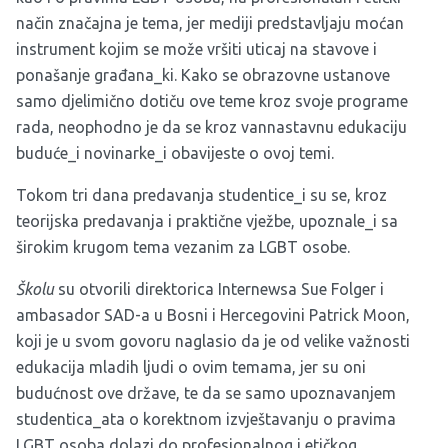
način značajna je tema, jer mediji predstavljaju moćan
instrument kojim se može vršiti uticaj na stavove i
ponašanje građana_ki. Kako se obrazovne ustanove
samo djelimično dotiču ove teme kroz svoje programe
rada, neophodno je da se kroz vannastavnu edukaciju
buduće_i novinarke_i obavijeste o ovoj temi.
Tokom tri dana predavanja studentice_i su se, kroz
teorijska predavanja i praktične vježbe, upoznale_i sa
širokim krugom tema vezanim za LGBT osobe.
Školu
su otvorili direktorica Internewsa Sue Folger i
ambasador SAD-a u Bosni i Hercegovini Patrick Moon,
koji je u svom govoru naglasio da je od velike važnosti
edukacija mladih ljudi o ovim temama, jer su oni
budućnost ove države, te da se samo upoznavanjem
studentica_ata o korektnom izvještavanju o pravima
LGBT osoba dolazi do profesionalnog i etičkog