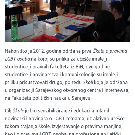
Nakon što je 2012. godine održana prva
Škola o pravima
LGBT osoba
na kojoj su priliku za učešće imale_i
studentice_i pravnih fakulteta iz BiH, ove godine
studentice_i novinarstva i komunikologije su imale_i
priliku prisustvovati drugoj po redu
Školi
koja je održana
u organizaciji Sarajevskog otvorenog centra i Internewsa,
na Fakultetu političkih nauka u Sarajevu.
Cilj
Škole
je bio senzibiliziranje i edukacija mladih
novinarki i novinara o LGBT temama, uz aktivno učešće
tokom trajanja škole. Izvještavanje o pravima manjina,
kao i o pravima LGBT osoba, na profesionalan i etički