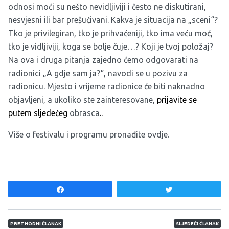
odnosi moći su nešto nevidljiviji i često ne diskutirani,
nesvjesni ili bar prešućivani. Kakva je situacija na „sceni“?
Tko je privilegiran, tko je prihvaćeniji, tko ima veću moć,
tko je vidljiviji, koga se bolje čuje…? Koji je tvoj položaj?
Na ova i druga pitanja zajedno ćemo odgovarati na
radionici „A gdje sam ja?“, navodi se u pozivu za
radionicu. Mjesto i vrijeme radionice će biti naknadno
objavljeni, a ukoliko ste zainteresovane,
prijavite se
putem sljedećeg
obrasca
..
Više o festivalu i programu pronađite
ovdje
.
Share
Tweet
Navigacija članaka
PRETHODNI ČLANAK
SLJEDEĆI ČLANAK