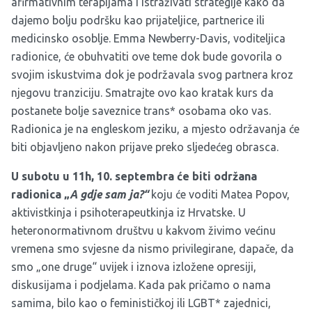
afirmativnim terapijama i istraživati strategije kako da
dajemo bolju podršku kao prijateljice, partnerice ili
medicinsko osoblje. Emma Newberry-Davis, voditeljica
radionice, će obuhvatiti ove teme dok bude govorila o
svojim iskustvima dok je podržavala svog partnera kroz
njegovu tranziciju. Smatrajte ovo kao kratak kurs da
postanete bolje saveznice trans* osobama oko vas.
Radionica je na engleskom jeziku, a mjesto održavanja će
biti objavljeno nakon prijave preko sljedećeg
obrasca
.
U subotu u 11h, 10. septembra će biti održana
radionica „
A gdje sam ja?“
koju će voditi Matea Popov,
aktivistkinja i psihoterapeutkinja iz Hrvatske
.
U
heteronormativnom društvu u kakvom živimo većinu
vremena smo svjesne da nismo privilegirane, dapače, da
smo „one druge“ uvijek i iznova izložene opresiji,
diskusijama i podjelama. Kada pak pričamo o nama
samima, bilo kao o feminističkoj ili LGBT* zajednici,