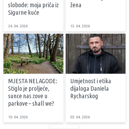
slobode: moja priča iz
žena
Sigurne kuće
24. 04. 2026
15. 04. 2026
MJESTA NELAGODE:
Umjetnost i etika
Stiglo je proljeće,
dijaloga Daniela
sunce nas zove u
Rycharskog
parkove – shall we?
10. 04. 2026
03. 04. 2026