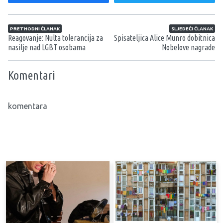
Navigacija članaka
PRETHODNI ČLANAK
SLJEDEĆI ČLANAK
Reagovanje: Nulta tolerancija za
Spisateljica Alice Munro dobitnica
nasilje nad LGBT osobama
Nobelove nagrade
Komentari
komentara