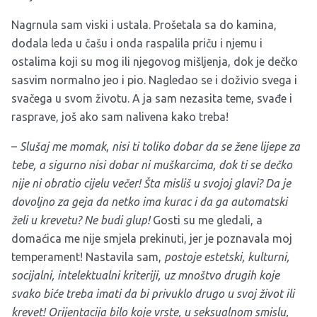
Nagrnula sam viski i ustala. Prošetala sa do kamina,
dodala leda u čašu i onda raspalila priču i njemu i
ostalima koji su mog ili njegovog mišljenja, dok je dečko
sasvim normalno jeo i pio. Nagledao se i doživio svega i
svačega u svom životu. A ja sam nezasita teme, svađe i
rasprave, još ako sam nalivena kako treba!
–
Slušaj me momak
,
nisi ti toliko dobar da se žene lijepe za
tebe, a sigurno nisi dobar ni muškarcima, dok ti se dečko
nije ni obratio cijelu večer! Šta misliš u svojoj glavi? Da je
dovoljno za geja da netko ima kurac i da ga automatski
želi u krevetu? Ne budi glup!
Gosti su me gledali, a
domaćica me nije smjela prekinuti, jer je poznavala moj
temperament! Nastavila sam,
postoje estetski, kulturni,
socijalni, intelektualni kriteriji, uz mnoštvo drugih koje
svako biće treba imati da bi privuklo drugo u svoj život ili
krevet! Orijentacija bilo koje vrste, u seksualnom smislu,