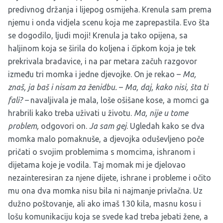
predivnog držanja i lijepog osmijeha. Krenula sam prema
njemu i onda vidjela scenu koja me zaprepastila. Evo šta
se dogodilo, ljudi moji! Krenula ja tako opijena, sa
haljinom koja se širila do koljena i čipkom koja je tek
prekrivala bradavice, i na par metara začuh razgovor
između tri momka i jedne djevojke. On je rekao –
Ma,
znaš, ja baš i nisam za ženidbu.
–
Ma, daj, kako nisi, šta ti
fali? –
navaljivala je mala, loše ošišane kose, a momci ga
hrabrili kako treba uživati u životu.
Ma, nije u tome
problem,
odgovori on.
Ja sam gej
. Ugledah kako se dva
momka malo pomaknuše, a djevojka oduševljeno poče
pričati o svojim problemima s momcima, ishranom i
dijetama koje je vodila. Taj momak mi je djelovao
nezainteresiran za njene dijete, ishrane i probleme i očito
mu ona dva momka nisu bila ni najmanje privlačna. Uz
dužno poštovanje, ali ako imaš 130 kila, masnu kosu i
lošu komunikaciju koja se svede kad treba jebati žene, a