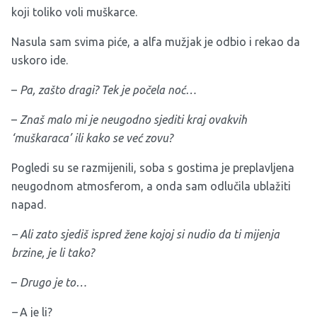
koji toliko voli muškarce.
Nasula sam svima piće, a alfa mužjak je odbio i rekao da
uskoro ide.
–
Pa, zašto dragi?
Tek je počela noć…
–
Znaš malo mi je neugodno sjediti kraj ovakvih
‘muškaraca’ ili kako se već zovu?
Pogledi su se razmijenili, soba s gostima je preplavljena
neugodnom atmosferom, a onda sam odlučila ublažiti
napad.
– Ali zato sjediš ispred žene kojoj si nudio da ti mijenja
brzine, je li tako?
–
Drugo je to…
–
A je li?