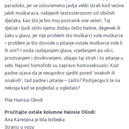
paradoks, jer se istovremeno javlja veliki strah kod većine
jakih muškaraca, nabijenih testosteronom od običnih
dječaka, kao što je bio moj poznanik ove večeri. Taj
dječak i ljudi slični njemu dobiju češto batine, degenek ili
šaku u glavu, jer nije problem što muškarci vole muškarce
– problem je što dovode u pitanje ostale muškarce vole li
ih oni?! I onda razbijanjem glava, vrjeđanjem po ulici,
prozivanjem i dovikivanjem, ubijaju taj strah i to pitanje u
sebi. Najveći homofobi su zapravo homoseksualci. Kad
padne izjava da je neugodno sjediti pored ‘ovakvih ili
onakvih’, tad padne i pitanje – zašto? Podsjećaju li te na
nekoga kad se pogledaš u ogledalo?
Piše Hainsia Olindi
Pročitajte ostale kolumne Hainsie Olindi:
Ana Karenjina je bila lezbejka
Stranci u vozu