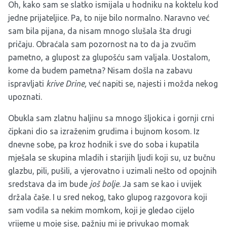
Oh, kako sam se slatko ismijala u hodniku na koktelu kod
jedne prijateljice. Pa, to nije bilo normalno. Naravno već
sam bila pijana, da nisam mnogo slušala šta drugi
pričaju. Obraćala sam pozornost na to da ja zvučim
pametno, a glupost za glupošću sam valjala. Uostalom,
kome da budem pametna? Nisam došla na zabavu
ispravljati
krive Drine,
već napiti se, najesti i možda nekog
upoznati.
Obukla sam zlatnu haljinu sa mnogo šljokica i gornji crni
čipkani dio sa izraženim grudima i bujnom kosom. Iz
dnevne sobe, pa kroz hodnik i sve do soba i kupatila
mješala se skupina mladih i starijih ljudi koji su, uz bučnu
glazbu, pili, pušili, a vjerovatno i uzimali nešto od opojnih
sredstava da im bude
još bolje
. Ja sam se kao i uvijek
držala čaše. I u sred nekog, tako glupog razgovora koji
sam vodila sa nekim momkom, koji je gledao cijelo
vrijeme u moje sise, pažnju mi je privukao momak