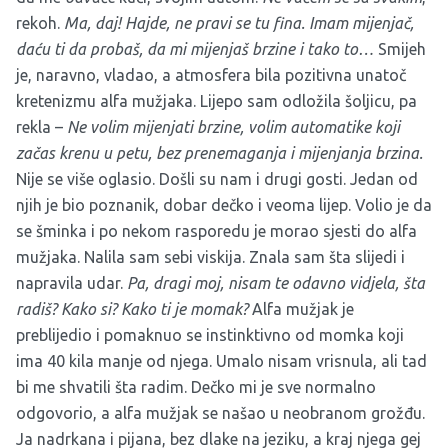
rekoh.
Ma, daj! Hajde, ne pravi se tu fina. Imam mijenjač,
daću ti da probaš, da mi mijenjaš brzine i tako to…
Smijeh
je, naravno, vladao, a atmosfera bila pozitivna unatoč
kretenizmu alfa mužjaka. Lijepo sam odložila šoljicu, pa
rekla –
Ne volim mijenjati brzine, volim automatike koji
začas krenu u petu, bez prenemaganja i mijenjanja brzina.
Nije se više oglasio. Došli su nam i drugi gosti. Jedan od
njih je bio poznanik, dobar dečko i veoma lijep. Volio je da
se šminka i po nekom rasporedu je morao sjesti do alfa
mužjaka. Nalila sam sebi viskija. Znala sam šta slijedi i
napravila udar.
Pa, dragi moj, nisam te odavno vidjela, šta
radiš? Kako si? Kako ti je momak?
Alfa mužjak je
preblijedio i pomaknuo se instinktivno od momka koji
ima 40 kila manje od njega. Umalo nisam vrisnula, ali tad
bi me shvatili šta radim. Dečko mi je sve normalno
odgovorio, a alfa mužjak se našao u neobranom grožđu.
Ja nadrkana i pijana, bez dlake na jeziku, a kraj njega gej