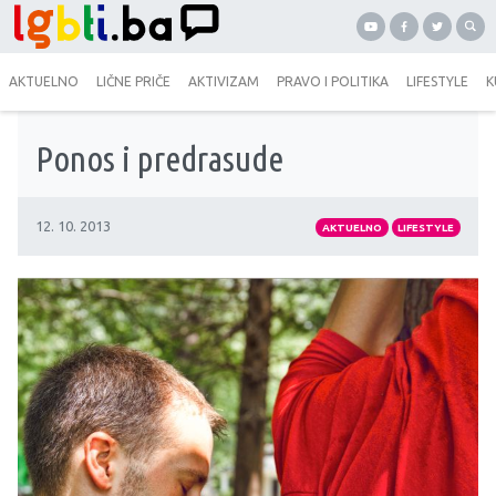
AKTUELNO
LIČNE PRIČE
AKTIVIZAM
PRAVO I POLITIKA
LIFESTYLE
K
Ponos i predrasude
12. 10. 2013
AKTUELNO
LIFESTYLE