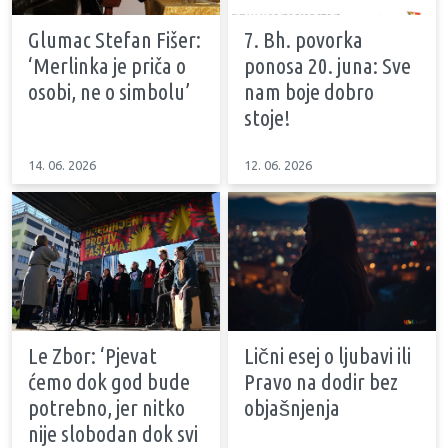
Glumac Stefan Fišer:
7. Bh. povorka
‘Merlinka je priča o
ponosa 20. juna: Sve
osobi, ne o simbolu’
nam boje dobro
stoje!
14. 06. 2026
12. 06. 2026
Le Zbor: ‘Pjevat
Lični esej o ljubavi ili
ćemo dok god bude
Pravo na dodir bez
potrebno, jer nitko
objašnjenja
nije slobodan dok svi