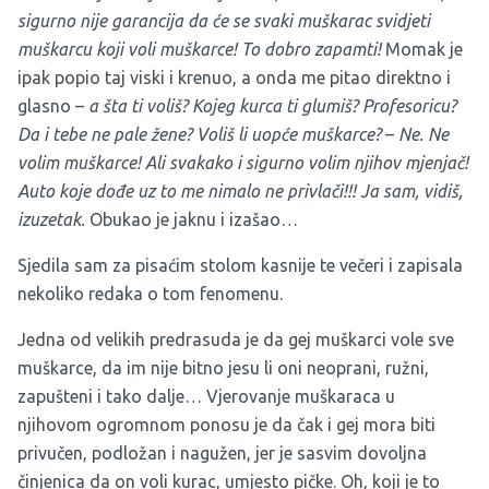
sigurno nije garancija da će se svaki muškarac svidjeti
muškarcu koji voli muškarce! To dobro zapamti!
Momak je
ipak popio taj viski i krenuo, a onda me pitao direktno i
glasno –
a šta ti voliš?
Kojeg kurca ti glumiš? Profesoricu?
Da i tebe ne pale žene? Voliš li uopće muškarce?
–
Ne. Ne
volim muškarce! Ali svakako i sigurno volim njihov mjenjač!
Auto koje dođe uz to me nimalo ne privlači!!! Ja sam, vidiš,
izuzetak.
Obukao je jaknu i izašao…
Sjedila sam za pisaćim stolom kasnije te večeri i zapisala
nekoliko redaka o tom fenomenu.
Jedna od velikih predrasuda je da gej muškarci vole sve
muškarce, da im nije bitno jesu li oni neoprani, ružni,
zapušteni i tako dalje… Vjerovanje muškaraca u
njihovom ogromnom ponosu je da čak i gej mora biti
privučen, podložan i nagužen, jer je sasvim dovoljna
činjenica da on voli kurac, umjesto pičke. Oh, koji je to