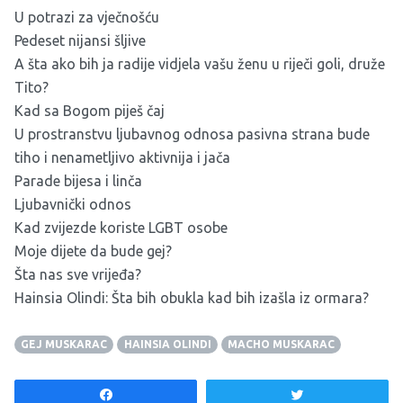
U potrazi za vječnošću
Pedeset nijansi šljive
A šta ako bih ja radije vidjela vašu ženu u riječi goli, druže
Tito?
Kad sa Bogom piješ čaj
U prostranstvu ljubavnog odnosa pasivna strana bude
tiho i nenametljivo aktivnija i jača
Parade bijesa i linča
Ljubavnički odnos
Kad zvijezde koriste LGBT osobe
Moje dijete da bude gej?
Šta nas sve vrijeđa?
Hainsia Olindi: Šta bih obukla kad bih izašla iz ormara?
GEJ MUSKARAC
HAINSIA OLINDI
MACHO MUSKARAC
Share
Tweet