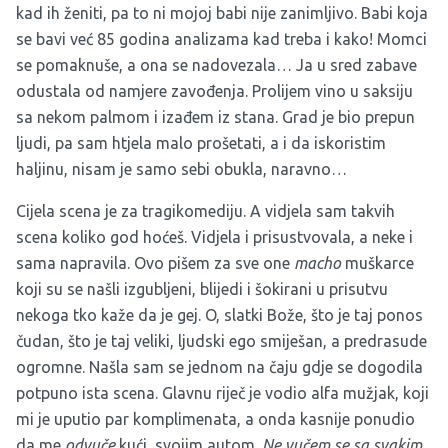
kad ih ženiti, pa to ni mojoj babi nije zanimljivo. Babi koja
se bavi već 85 godina analizama kad treba i kako! Momci
se pomaknuše, a ona se nadovezala… Ja u sred zabave
odustala od namjere zavođenja. Prolijem vino u saksiju
sa nekom palmom i izađem iz stana. Grad je bio prepun
ljudi, pa sam htjela malo prošetati, a i da iskoristim
haljinu, nisam je samo sebi obukla, naravno…
Cijela scena je za tragikomediju. A vidjela sam takvih
scena koliko god hoćeš. Vidjela i prisustvovala, a neke i
sama napravila. Ovo pišem za sve one
macho
muškarce
koji su se našli izgubljeni, blijedi i šokirani u prisutvu
nekoga tko kaže da je gej. O, slatki Bože, što je taj ponos
čudan, što je taj veliki, ljudski ego smiješan, a predrasude
ogromne. Našla sam se jednom na čaju gdje se dogodila
potpuno ista scena. Glavnu riječ je vodio alfa mužjak, koji
mi je uputio par komplimenata, a onda kasnije ponudio
da me
odvuče
kući, svojim autom.
Ne vučem se sa svakim
,