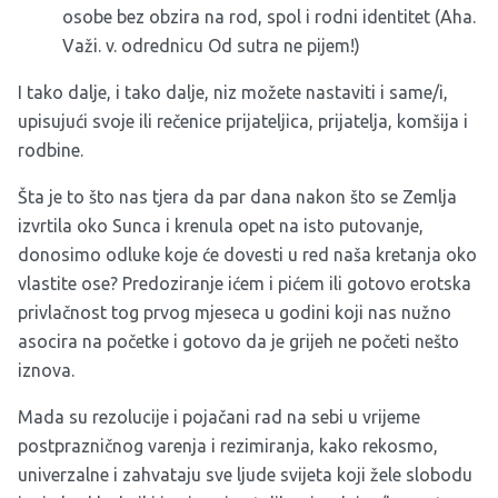
osobe bez obzira na rod, spol i rodni identitet (Aha.
Važi. v. odrednicu Od sutra ne pijem!)
I tako dalje, i tako dalje, niz možete nastaviti i same/i,
upisujući svoje ili rečenice prijateljica, prijatelja, komšija i
rodbine.
Šta je to što nas tjera da par dana nakon što se Zemlja
izvrtila oko Sunca i krenula opet na isto putovanje,
donosimo odluke koje će dovesti u red naša kretanja oko
vlastite ose? Predoziranje ićem i pićem ili gotovo erotska
privlačnost tog prvog mjeseca u godini koji nas nužno
asocira na početke i gotovo da je grijeh ne početi nešto
iznova.
Mada su rezolucije i pojačani rad na sebi u vrijeme
postprazničnog varenja i rezimiranja, kako rekosmo,
univerzalne i zahvataju sve ljude svijeta koji žele slobodu