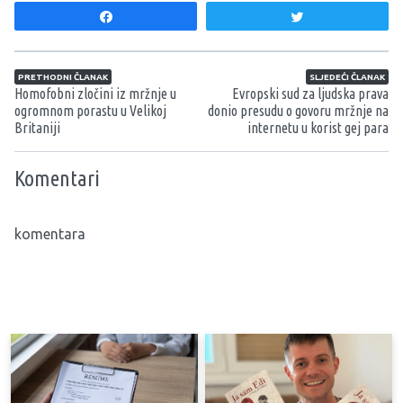
Share
Tweet
Navigacija članaka
PRETHODNI ČLANAK
SLJEDEĆI ČLANAK
Homofobni zločini iz mržnje u
Evropski sud za ljudska prava
ogromnom porastu u Velikoj
donio presudu o govoru mržnje na
Britaniji
internetu u korist gej para
Komentari
komentara