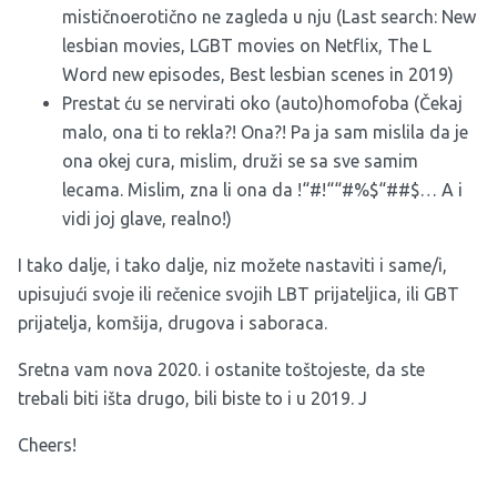
mističnoerotično ne zagleda u nju (Last search: New
lesbian movies, LGBT movies on Netflix, The L
Word new episodes, Best lesbian scenes in 2019)
Prestat ću se nervirati oko (auto)homofoba (Čekaj
malo, ona ti to rekla?! Ona?! Pa ja sam mislila da je
ona okej cura, mislim, druži se sa sve samim
lecama. Mislim, zna li ona da !“#!““#%$“##$… A i
vidi joj glave, realno!)
I tako dalje, i tako dalje, niz možete nastaviti i same/i,
upisujući svoje ili rečenice svojih LBT prijateljica, ili GBT
prijatelja, komšija, drugova i saboraca.
Sretna vam nova 2020. i ostanite toštojeste, da ste
trebali biti išta drugo, bili biste to i u 2019. J
Cheers!