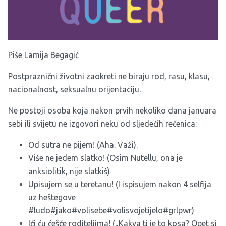
Piše Lamija Begagić
Postpraznični životni zaokreti ne biraju rod, rasu, klasu,
nacionalnost, seksualnu orijentaciju.
Ne postoji osoba koja nakon prvih nekoliko dana januara
sebi ili svijetu ne izgovori neku od sljedećih rečenica:
Od sutra ne pijem! (Aha. Važi).
Više ne jedem slatko! (Osim Nutellu, ona je
anksiolitik, nije slatkiš)
Upisujem se u teretanu! (I ispisujem nakon 4 selfija
uz heštegove
#ludo#jako#volisebe#volisvojetijelo#grlpwr)
Ići ću ćešće roditeljima! („Kakva ti je to kosa? Opet si