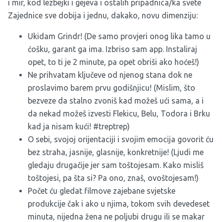
i mir, kod lezbejki i gejeva i ostalih pripadnica/ka svete
Zajednice sve dobija i jednu, dakako, novu dimenziju:
Ukidam Grindr! (De samo provjeri onog lika tamo u
ćošku, garant ga ima. Izbriso sam app. Instaliraj
opet, to ti je 2 minute, pa opet obriši ako hoćeš!)
Ne prihvatam ključeve od njenog stana dok ne
proslavimo barem prvu godišnjicu! (Mislim, što
bezveze da stalno zvoniš kad možeš ući sama, a i
da nekad možeš izvesti Flekicu, Belu, Todora i Brku
kad ja nisam kući! #treptrep)
O sebi, svojoj orijentaciji i svojim emocija govorit ću
bez straha, jasnije, glasnije, konkretnije! (Ljudi me
gledaju drugačije jer sam toštojesam. Kako misliš
toštojesi, pa šta si? Pa ono, znaš, ovoštojesam!)
Počet ću gledat filmove zajebane svjetske
produkcije čak i ako u njima, tokom svih devedeset
minuta, nijedna žena ne poljubi drugu ili se makar