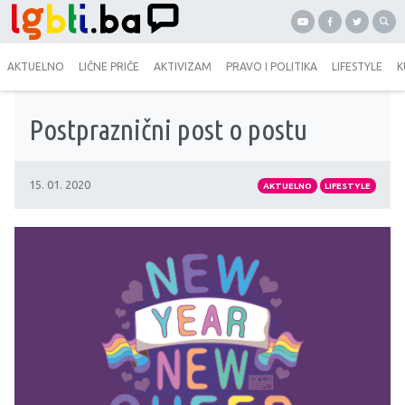
AKTUELNO
LIČNE PRIČE
AKTIVIZAM
PRAVO I POLITIKA
LIFESTYLE
K
Postpraznični post o postu
15. 01. 2020
AKTUELNO
LIFESTYLE