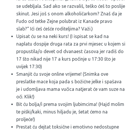
se udebljala. Sad ako se razvališ, teško ćeš to poslije
skinut. Jesi još s onom alkoholičarkom? Znaš da je
Fudo od tetke Zejne polubrat iz Kanade pravo
slab?“ Ići ćeš ćešće roditeljima? Važi.)
Upisat ću se na neki kurs! (I ispisat se kad na
naplatu dospije druga rata za prvi mjesec u kojem si
propustila/o devet od dvanaest časova jer radiš do
17 što nikad nije 17 a kurs počinje u 17:30 što je
uvijek 17:30)
Smanjit ću svoje online vrijeme! (Snimka ove
preslatke mace koja pada s božićne jelke i spašava
je i udomljava mama vučica natjerat će vam suze na
oči. Klik!)
Bit ću bolja/i prema svojim ljubimcima! (Hajd molim
te piški/kaki, minus hiljadu je, šetat ćemo na
proljeće!)
Prestat ću dejtat toksične i emotivno nedostupne