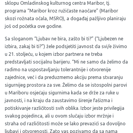
sklopu Omladinskog kulturnog centra Maribor, tj.
programa “Maribor kroz ružičaste naočare” (Maribor
skozi rožnata očala, MSRO), a događaj pažljivo planiraju
još od početka ove godine.
Sa sloganom “Ljubav ne bira, zašto bi ti?” (“Ljubezen ne
izbira, zakaj bi ti?”) žele podsjetiti javnost da svi/e živimo
u 21. stoljeću, u kojem izbor partnera ne treba
predstavljati socijalnu barijeru. “Mi ne samo da želimo da
radimo na uspostavljanju tolerantnije i otvorenije
zajednice, već i da preduzmemo akciju prema stvaranju
sigurnijeg prostora za sve. Želimo da se istospolni parovi
u Mariboru osjećaju sigurnima kada se drže za ruke u
javnosti, i na kraju da zaustavimo širenje fašizma i
potiskivanje različitosti svih oblika. Izbor jeste privilegija
svakog pojedinca, ali u ovom slučaju izbor mržnje i
straha od različitosti može se lako prevazići sa dovoljno
ljubavi i otvorenosti. Zato vas pozivamo da sa nama