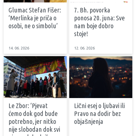
Glumac Stefan Fišer:
7. Bh. povorka
‘Merlinka je priča o
ponosa 20. juna: Sve
osobi, ne o simbolu’
nam boje dobro
stoje!
14. 06. 2026
12. 06. 2026
Le Zbor: ‘Pjevat
Lični esej o ljubavi ili
ćemo dok god bude
Pravo na dodir bez
potrebno, jer nitko
objašnjenja
nije slobodan dok svi