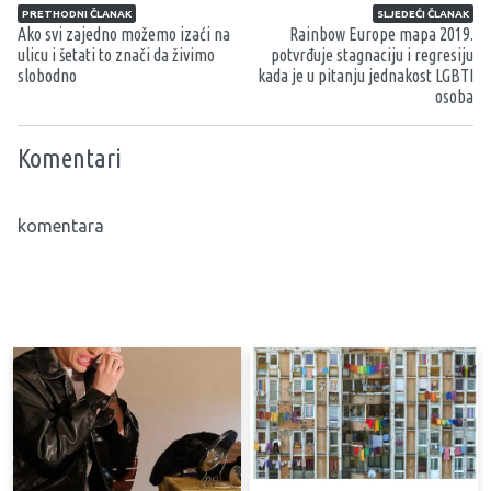
Navigacija članaka
PRETHODNI ČLANAK
SLJEDEĆI ČLANAK
Ako svi zajedno možemo izaći na
Rainbow Europe mapa 2019.
ulicu i šetati to znači da živimo
potvrđuje stagnaciju i regresiju
slobodno
kada je u pitanju jednakost LGBTI
osoba
Komentari
komentara