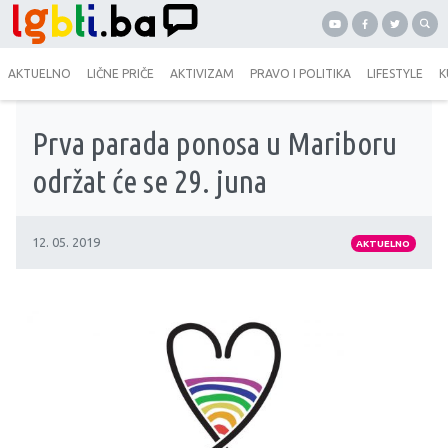
AKTUELNO
LIČNE PRIČE
AKTIVIZAM
PRAVO I POLITIKA
LIFESTYLE
K
Prva parada ponosa u Mariboru
održat će se 29. juna
12. 05. 2019
AKTUELNO