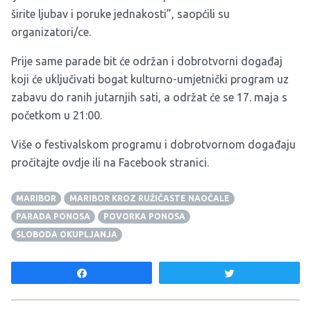
širite ljubav i poruke jednakosti”, saopćili su
organizatori/ce.
Prije same parade bit će održan i dobrotvorni događaj
koji će uključivati bogat kulturno-umjetnički program uz
zabavu do ranih jutarnjih sati, a održat će se 17. maja s
početkom u 21:00.
Više o festivalskom programu i dobrotvornom događaju
pročitajte
ovdje
ili na
Facebook stranici
.
MARIBOR
MARIBOR KROZ RUŽIČASTE NAOČALE
PARADA PONOSA
POVORKA PONOSA
SLOBODA OKUPLJANJA
Share
Tweet