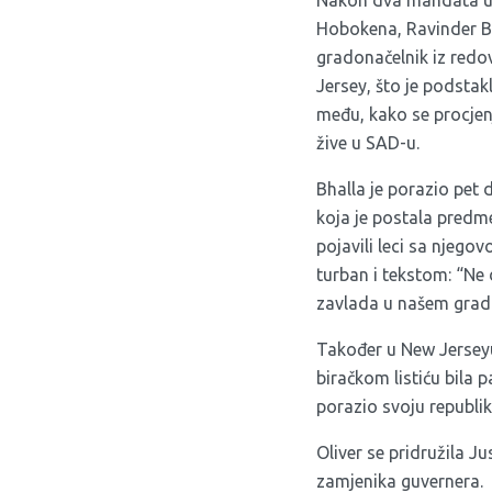
Nakon dva mandata u
Hobokena, Ravinder Bh
gradonačelnik iz redo
Jersey, što je podsta
među, kako se procjenj
žive u SAD-u.
Bhalla je porazio pet 
koja je postala predm
pojavili leci sa njego
turban i tekstom: “Ne
zavlada u našem grad
Također u New Jerseyu
biračkom listiću bila 
porazio svoju republi
Oliver se pridružila J
zamjenika guvernera.