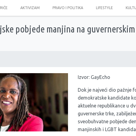
PRIČE
AKTIVIZAM
PRAVO I POLITIKA
LIFESTYLE
KULT
jske pobjede manjina na guvernerskim 
Izvor:
GayEcho
Dok je najveći dio pažnje 
demokratske kandidate koji
aktuelne republikance u dv
guvernerske trke, zabiljež
sveobuhvatne pobjede dem
manjinskih i LGBT kandida