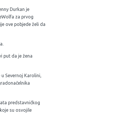
Jenny Durkan je
DeWolfa za prvog
je ove pobjede želi da
a.
i put da je žena
u Severnoj Karolini,
 gradonačelnika
gata predstavničkog
oje su osvojile