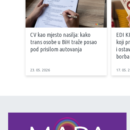
CV kao mjesto nasilja: kako
EDI KI
trans osobe u BiH traže posao
koji 
pod prisilom autovanja
i osta
borb
23. 05. 2026
17. 05. 