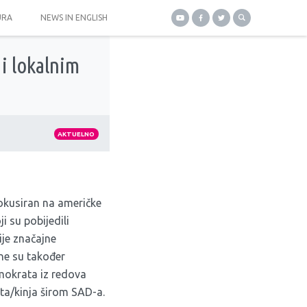
URA
NEWS IN ENGLISH
i lokalnim
AKTUELNO
fokusiran na američke
 su pobijedili
ije značajne
ene su također
okrata iz redova
ta/kinja širom SAD-a.