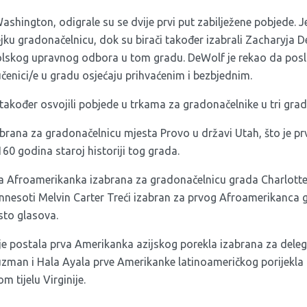
 Washington, odigrale su se dvije prvi put zabilježene pobjede. 
ejku gradonačelnicu, dok su birači također izabrali Zacharyja 
olskog upravnog odbora u tom gradu. DeWolf je rekao da posli
čenici/e u gradu osjećaju prihvaćenim i bezbjednim.
također osvojili pobjede u trkama za gradonačelnike u tri grad
abrana za gradonačelnicu mjesta Provo u državi Utah, što je prv
160 godina staroj historiji tog grada.
rva Afroamerikanka izabrana za gradonačelnicu grada Charlotte 
Minnesoti Melvin Carter Treći izabran za prvog Afroamerikanca
sto glasova.
n je postala prva Amerikanka azijskog porekla izabrana za dele
zman i Hala Ayala prve Amerikanke latinoameričkog porijekla k
 tijelu Virginije.