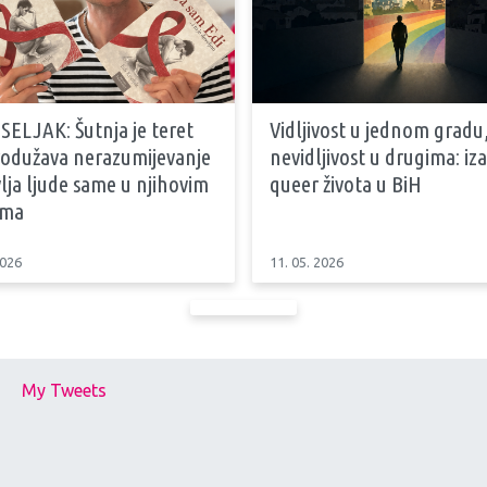
SELJAK: Šutnja je teret
Vidljivost u jednom gradu
produžava nerazumijevanje
nevidljivost u drugima: iz
vlja ljude same u njihovim
queer života u BiH
ama
2026
11. 05. 2026
My Tweets