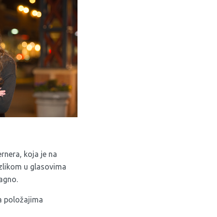
rnera, koja je na
razlikom u glasovima
agno.
na položajima