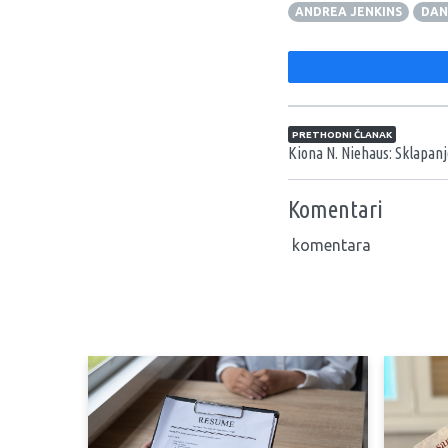
ANDREA JENKINS
DAN
Navigacija član
PRETHODNI ČLANAK
Kiona N. Niehaus: Sklapanj
Komentari
komentara