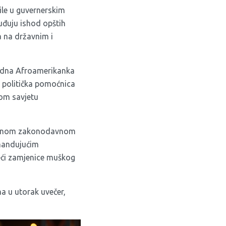
le u guvernerskim
uđuju ishod opštih
ta na državnim i
rodna Afroamerikanka
a politička pomoćnica
kom savjetu
žavnom zakonodavnom
omandujućim
eći zamjenice muškog
ma u utorak uvečer,