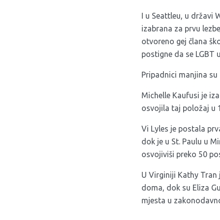
I u Seattleu, u državi
izabrana za prvu lezb
otvoreno gej člana šk
postigne da se LGBT u
Pripadnici manjina su 
Michelle Kaufusi je iz
osvojila taj položaj u 
Vi Lyles je postala p
dok je u St. Paulu u 
osvojiviši preko 50 po
U Virginiji Kathy Tra
doma, dok su Eliza Gu
mjesta u zakonodavnom