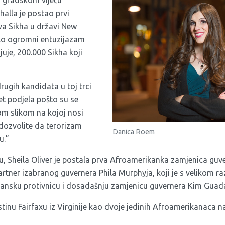
 gradskom vijeću
alla je postao prvi
va Sikha u državi New
klo ogromni entuzijazam
uje, 200.000 Sikha koji
drugih kandidata u toj trci
et podjela pošto su se
vom slikom na kojoj nosi
 dozvolite da terorizam
Danica Roem
u.”
, Sheila Oliver je postala prva Afroamerikanka zamjenica guve
partner izabranog guvernera Phila Murphyja, koji je s velikom 
kansku protivnicu i dosadašnju zamjenicu guvernera Kim Guad
ustinu Fairfaxu iz Virginije kao dvoje jedinih Afroamerikanaca 