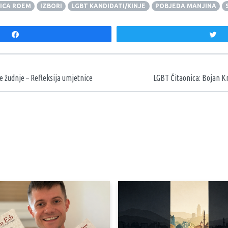
ICA ROEM
IZBORI
LGBT KANDIDATI/KINJE
POBJEDA MANJINA
Share
T
aka
e žudnje – Refleksija umjetnice
LGBT Čitaonica: Bojan Kr