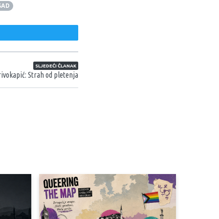
SAD
weet
SLJEDEĆI ČLANAK
ivokapić: Strah od pletenja