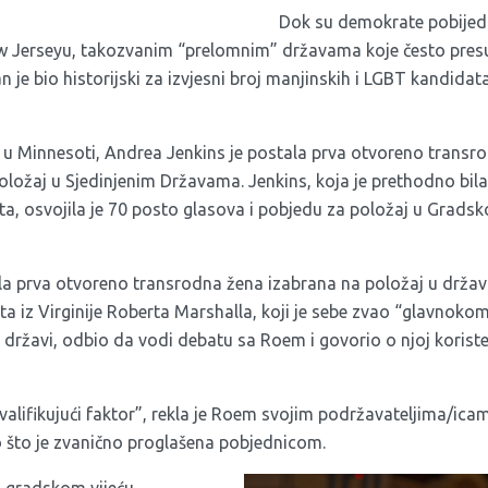
Dok su demokrate pobijedi
New Jerseyu, takozvanim “prelomnim” državama koje često pres
an je bio historijski za izvjesni broj manjinskih i LGBT kandida
 u Minnesoti, Andrea Jenkins je postala prva otvoreno trans
položaj u Sjedinjenim Državama. Jenkins, koja je prethodno bil
ta, osvojila je 70 posto glasova i pobjedu za položaj u Grads
la prva otvoreno transrodna žena izabrana na položaj u dr
gata iz Virginije Roberta Marshalla, koji je sebe zvao “glavnok
državi, odbio da vodi debatu sa Roem i govorio o njoj korist
kvalifikujući faktor”, rekla je Roem svojim podržavateljima/ica
 što je zvanično proglašena pobjednicom.