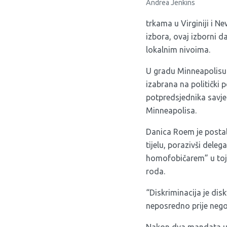
Andrea Jenkins
trkama u Virginiji i 
izbora, ovaj izborni d
lokalnim nivoima.
U gradu Minneapolisu
izabrana na politički 
potpredsjednika savje
Minneapolisa.
Danica Roem je posta
tijelu, porazivši dele
homofobičarem” u toj 
roda.
“Diskriminacija je dis
neposredno prije nego