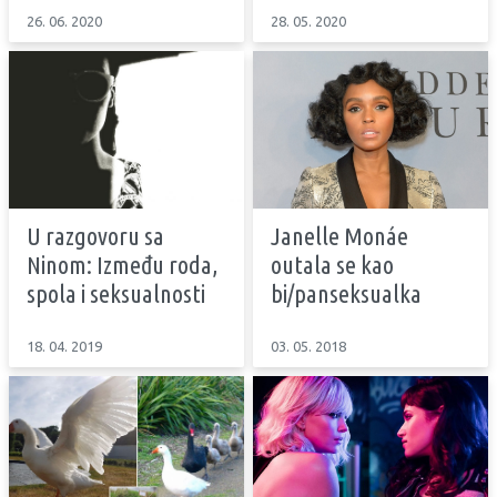
26. 06. 2020
28. 05. 2020
U razgovoru sa
Janelle Monáe
Ninom: Između roda,
outala se kao
spola i seksualnosti
bi/panseksualka
18. 04. 2019
03. 05. 2018