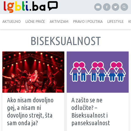
AKTUELNO
LIČNE PRIČE
AKTIVIZAM
PRAVO I POLITIKA
LIFESTYLE
K
BISEKSUALNOST
Ako nisam dovoljno
A zašto se ne
gej, a nisam ni
odlučite? –
dovoljno strejt, šta
Biseksualnost i
sam onda ja?
panseksualnost