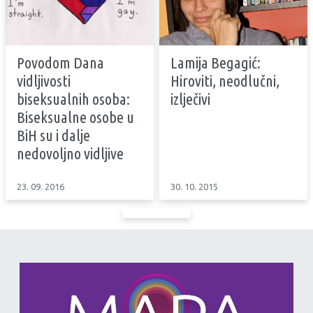
Povodom Dana
Lamija Begagić:
vidljivosti
Hiroviti, neodlučni,
biseksualnih osoba:
izlječivi
Biseksualne osobe u
BiH su i dalje
nedovoljno vidljive
23. 09. 2016
30. 10. 2015