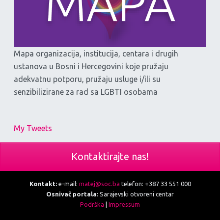
Mapa organizacija, institucija, centara i drugih
ustanova u Bosni i Hercegovini koje pružaju
adekvatnu potporu, pružaju usluge i/ili su
senzibilizirane za rad sa LGBTI osobama
My Tweets
Kontaktirajte nas!
Kontakt:
e-mail:
matej@soc.ba
telefon: +387 33 551 000
Osnivač portala:
Sarajevski otvoreni centar
Podrška
|
Impressum