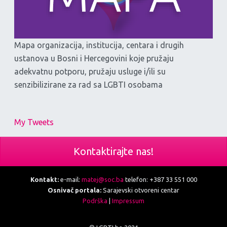
Mapa organizacija, institucija, centara i drugih
ustanova u Bosni i Hercegovini koje pružaju
adekvatnu potporu, pružaju usluge i/ili su
senzibilizirane za rad sa LGBTI osobama
My Tweets
Kontaktirajte nas!
Kontakt:
e-mail:
matej@soc.ba
telefon: +387 33 551 000
Osnivač portala:
Sarajevski otvoreni centar
Podrška
|
Impressum