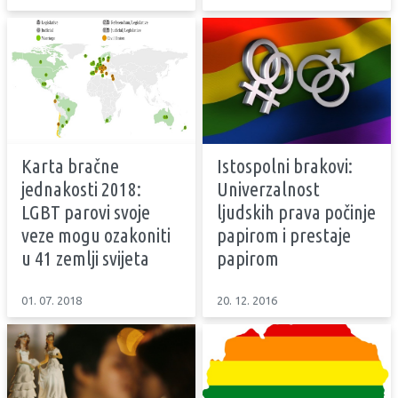
Karta bračne
Istospolni brakovi:
jednakosti 2018:
Univerzalnost
LGBT parovi svoje
ljudskih prava počinje
veze mogu ozakoniti
papirom i prestaje
u 41 zemlji svijeta
papirom
01. 07. 2018
20. 12. 2016