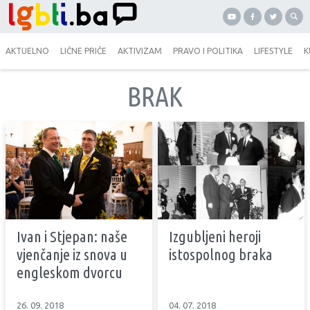
AKTUELNO
LIČNE PRIČE
AKTIVIZAM
PRAVO I POLITIKA
LIFESTYLE
K
BRAK
Ivan i Stjepan: naše
Izgubljeni heroji
vjenčanje iz snova u
istospolnog braka
engleskom dvorcu
26. 09. 2018
04. 07. 2018