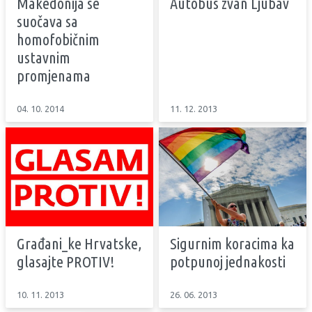
Makedonija se
Autobus zvan Ljubav
suočava sa
homofobičnim
ustavnim
promjenama
04. 10. 2014
11. 12. 2013
Građani_ke Hrvatske,
Sigurnim koracima ka
glasajte PROTIV!
potpunoj jednakosti
10. 11. 2013
26. 06. 2013