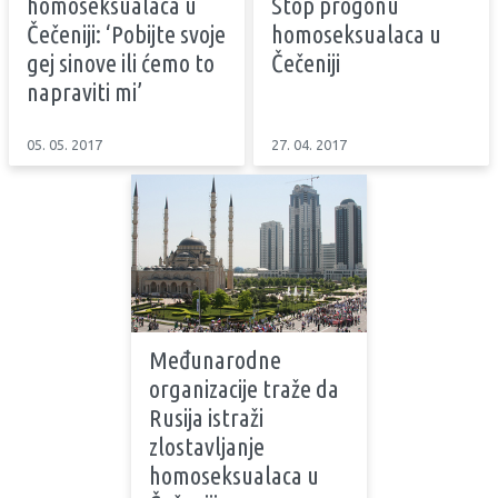
homoseksualaca u
Stop progonu
Čečeniji: ‘Pobijte svoje
homoseksualaca u
gej sinove ili ćemo to
Čečeniji
napraviti mi’
05. 05. 2017
27. 04. 2017
Međunarodne
organizacije traže da
Rusija istraži
zlostavljanje
homoseksualaca u