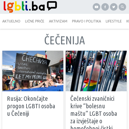
AKTUELNO
LIČNE PRIČE
AKTIVIZAM
PRAVO I POLITIKA
LIFESTYLE
K
ČEČENIJA
Rusija: Okončajte
Čečenski zvaničnici
progon LGBTI osoba
krive “bolesnu
u Čečeniji
maštu” LGBT osoba
za izvještaje o
homofobnoj čistki