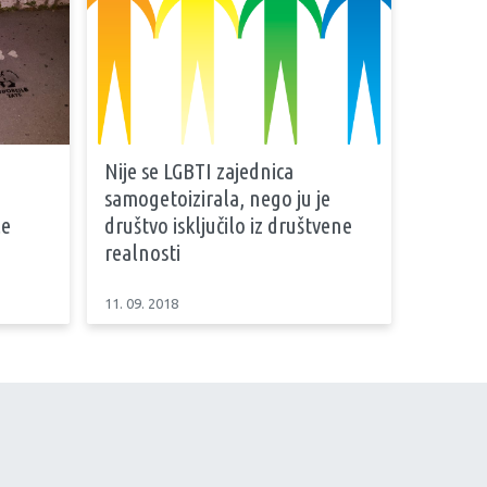
Nije se LGBTI zajednica
samogetoizirala, nego ju je
le
društvo isključilo iz društvene
realnosti
11. 09. 2018