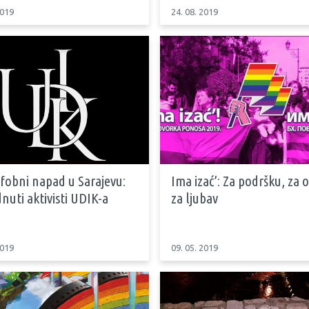
2019
24. 08. 2019
obni napad u Sarajevu:
Ima izać’: Za podršku, za o
uti aktivisti UDIK-a
za ljubav
2019
09. 05. 2019