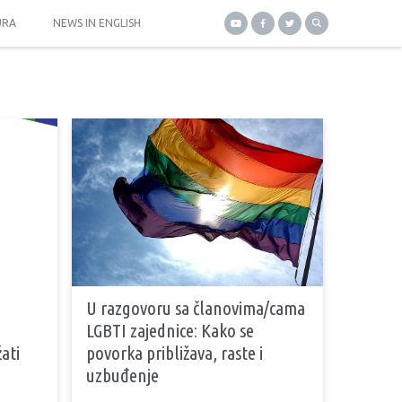
URA
NEWS IN ENGLISH
U razgovoru sa članovima/cama
LGBTI zajednice: Kako se
ati
povorka približava, raste i
uzbuđenje