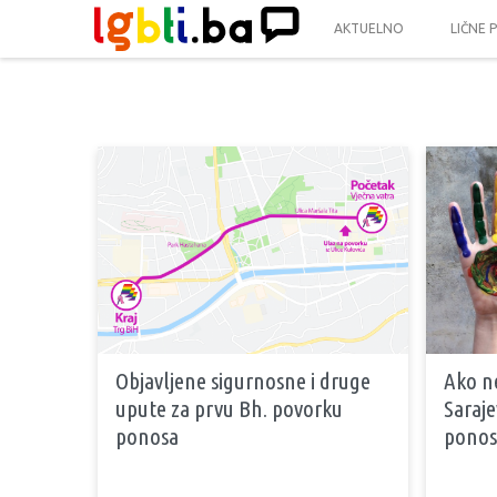
AKTUELNO
LIČNE 
Objavljene sigurnosne i druge
Ako ne
upute za prvu Bh. povorku
Saraje
ponosa
ponos