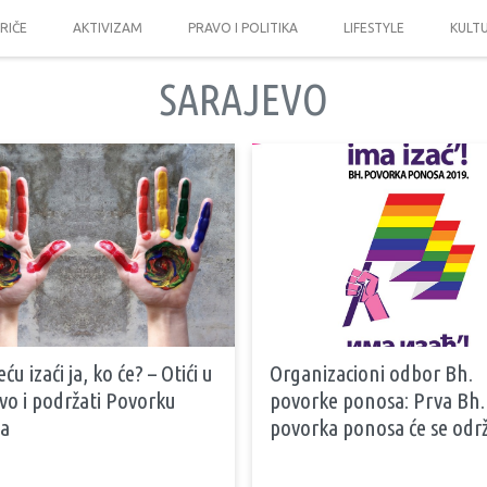
PRIČE
AKTIVIZAM
PRAVO I POLITIKA
LIFESTYLE
KULT
SARAJEVO
ću izaći ja, ko će? – Otići u
Organizacioni odbor Bh.
vo i podržati Povorku
povorke ponosa: Prva Bh.
a
povorka ponosa će se održ