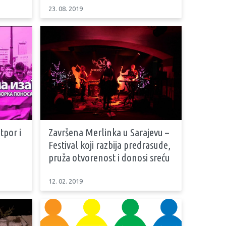
23. 08. 2019
tpor i
Završena Merlinka u Sarajevu –
Festival koji razbija predrasude,
pruža otvorenost i donosi sreću
12. 02. 2019