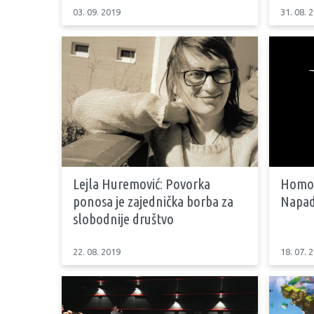
03. 09. 2019
31. 08. 
Lejla Huremović: Povorka
Homof
ponosa je zajednička borba za
Napadn
slobodnije društvo
22. 08. 2019
18. 07. 