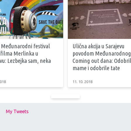
 Međunarodni festival
Ulična akcija u Sarajevu
 filma Merlinka u
povodom Međunarodnog
vu: Lezbejka sam, neka
Coming out dana: Odobri
mame i odobrile tate
2018
11. 10. 2018
My Tweets