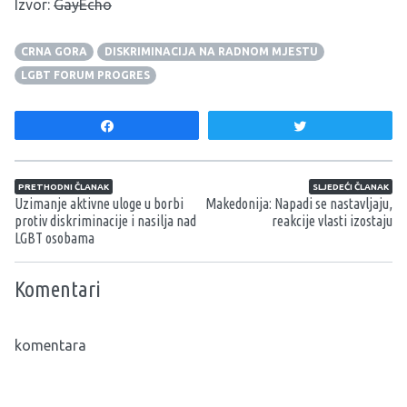
Izvor:
GayEcho
CRNA GORA
DISKRIMINACIJA NA RADNOM MJESTU
LGBT FORUM PROGRES
Share
Tweet
Navigacija članaka
PRETHODNI ČLANAK
SLJEDEĆI ČLANAK
Uzimanje aktivne uloge u borbi
Makedonija: Napadi se nastavljaju,
protiv diskriminacije i nasilja nad
reakcije vlasti izostaju
LGBT osobama
Komentari
komentara