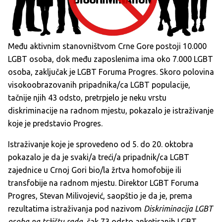
Među aktivnim stanovništvom Crne Gore postoji 10.000
LGBT osoba, dok među zaposlenima ima oko 7.000 LGBT
osoba, zaključak je LGBT Foruma Progres. Skoro polovina
visokoobrazovanih pripadnika/ca LGBT populacije,
tačnije njih 43 odsto, pretrpjelo je neku vrstu
diskriminacije na radnom mjestu, pokazalo je istraživanje
koje je predstavio Progres.
Istraživanje koje je sprovedeno od 5. do 20. oktobra
pokazalo je da je svaki/a treći/a pripadnik/ca LGBT
zajednice u Crnoj Gori bio/la žrtva homofobije ili
transfobije na radnom mjestu. Direktor LGBT Foruma
Progres, Stevan Milivojević, saopštio je da je, prema
rezultatima istraživanja pod nazivom
Diskriminacija LGBT
osoba na tržištu rada
, čak 73 odsto anketiranih LGBT