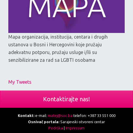
Mapa organizacija, institucija, centara i drugih
ustanova u Bosni i Hercegovini koje pružaju
adekvatnu potporu, pružaju usluge i/ili su
senzibilizirane za rad sa LGBTI osobama
My Tweets
Kontaktirajte nas!
Kontakt:
e-mail:
matej@soc.ba
telefon: +387 33 551 000
Osnivač portala:
Sarajevski otvoreni centar
Podrška
|
Impressum