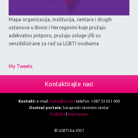
Mapa organizacija, institucija, centara i drugih
ustanova u Bosni i Hercegovini koje pružaju
adekvatnu potporu, pružaju usluge i/ili su
senzibilizirane za rad sa LGBTI osobama
My Tweets
Kontaktirajte nas!
Kontakt:
e-mail:
matej@soc.ba
telefon: +387 33 551 000
Osnivač portala:
Sarajevski otvoreni centar
Podrška
|
Impressum
© LGBTI.ba 2021