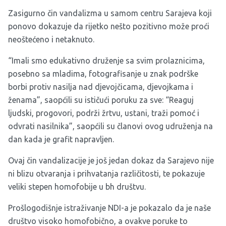
Zasigurno čin vandalizma u samom centru Sarajeva koji
ponovo dokazuje da rijetko nešto pozitivno može proći
neoštećeno i netaknuto.
“Imali smo edukativno druženje sa svim prolaznicima,
posebno sa mladima, fotografisanje u znak podrške
borbi protiv nasilja nad djevojčicama, djevojkama i
ženama”, saopćili su ističući poruku za sve: “Reaguj
ljudski, progovori, podrži žrtvu, ustani, traži pomoć i
odvrati nasilnika”, saopćili su članovi ovog udruženja na
dan kada je grafit napravljen.
Ovaj čin vandalizacije je još jedan dokaz da Sarajevo nije
ni blizu otvaranja i prihvatanja različitosti, te pokazuje
veliki stepen homofobije u bh društvu.
Prošlogodišnje istraživanje NDI-a je pokazalo da je naše
društvo visoko homofobično, a ovakve poruke to