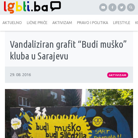
AKTUELNO
LIČNE PRIČE
AKTIVIZAM
PRAVO I POLITIKA
LIFESTYLE
K
Vandaliziran grafit “Budi muško”
kluba u Sarajevu
29. 08. 2016
AKTIVIZAM