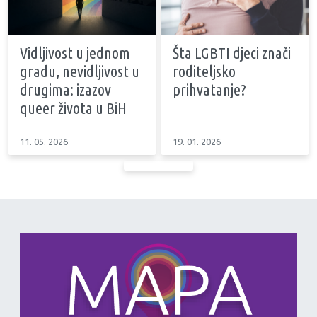
Vidljivost u jednom
Šta LGBTI djeci znači
gradu, nevidljivost u
roditeljsko
drugima: izazov
prihvatanje?
queer života u BiH
11. 05. 2026
19. 01. 2026