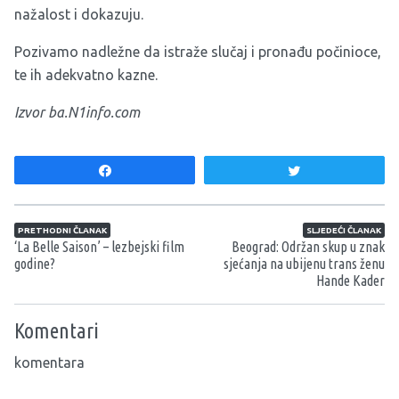
nažalost i dokazuju.
Pozivamo nadležne da istraže slučaj i pronađu počinioce,
te ih adekvatno kazne.
Izvor ba.N1info.com
Share
Tweet
Navigacija članaka
PRETHODNI ČLANAK
SLJEDEĆI ČLANAK
‘La Belle Saison’ – lezbejski film
Beograd: Održan skup u znak
godine?
sjećanja na ubijenu trans ženu
Hande Kader
Komentari
komentara