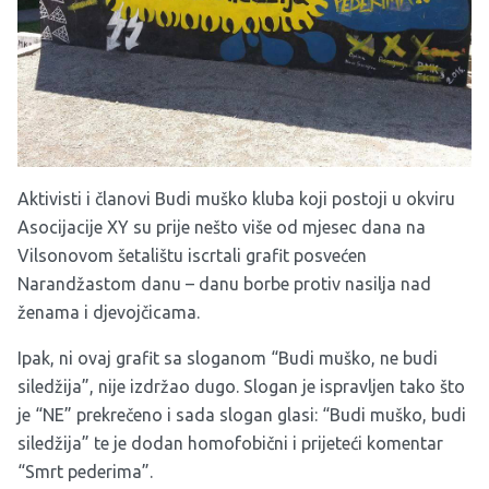
Aktivisti i članovi Budi muško kluba koji postoji u okviru
Asocijacije XY su prije nešto više od mjesec dana na
Vilsonovom šetalištu iscrtali grafit posvećen
Narandžastom danu – danu borbe protiv nasilja nad
ženama i djevojčicama.
Ipak, ni ovaj grafit sa sloganom “Budi muško, ne budi
siledžija”, nije izdržao dugo. Slogan je ispravljen tako što
je “NE” prekrečeno i sada slogan glasi: “Budi muško, budi
siledžija” te je dodan homofobični i prijeteći komentar
“Smrt pederima”.