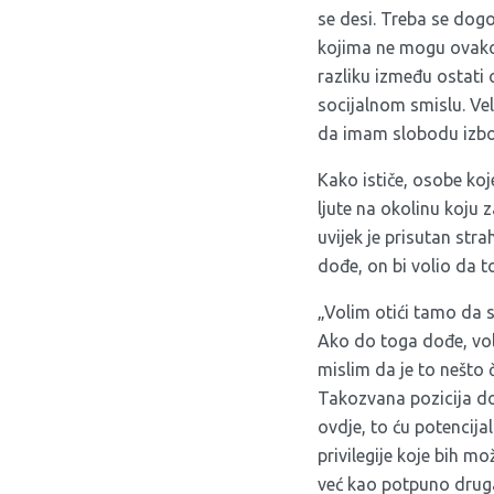
se desi. Treba se dogod
kojima ne mogu ovako 
razliku između ostati 
socijalnom smislu. Vel
da imam slobodu izbora
Kako ističe, osobe koj
ljute na okolinu koju
uvijek je prisutan str
dođe, on bi volio da t
„Volim otići tamo da s
Ako do toga dođe, vol
mislim da je to nešto
Takozvana pozicija doš
ovdje, to ću potencij
privilegije koje bih 
već kao potpuno drugač