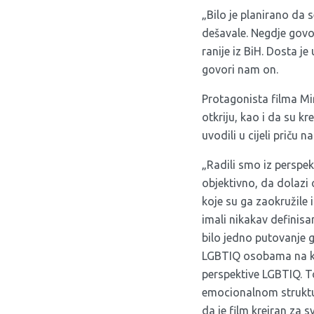
„Bilo je planirano da s
dešavale. Negdje govor
ranije iz BiH. Dosta j
govori nam on.
Protagonista filma Mir
otkriju, kao i da su kr
uvodili u cijeli priču n
„Radili smo iz perspek
objektivno, da dolazi 
koje su ga zaokružile 
imali nikakav definis
bilo jedno putovanje g
LGBTIQ osobama na koje 
perspektive LGBTIQ. T
emocionalnom struktur
da je film kreiran za s