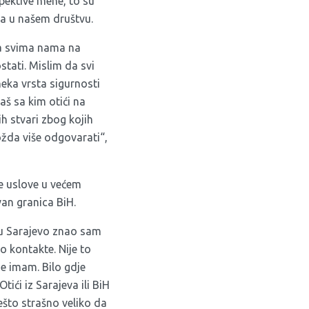
spektive mene, to su
ena u našem društvu.
 sa svima nama na
stati. Mislim da svi
 neka vrsta sigurnosti
aš sa kim otići na
ih stvari zbog kojih
ožda više odgovarati“,
je uslove u većem
van granica BiH.
 u Sarajevo znao sam
o kontakte. Nije to
je imam. Bilo gdje
tići iz Sarajeva ili BiH
ešto strašno veliko da