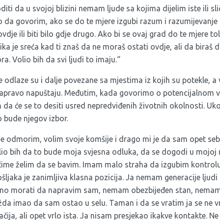
iti da u svojoj blizini nemam ljude sa kojima dijelim iste ili sli
da govorim, ako se do te mjere izgubi razum i razumijevanje d
ovdje ili biti bilo gdje drugo. Ako bi se ovaj grad do te mjere t
ika je sreća kad ti znaš da ne moraš ostati ovdje, ali da biraš
. Volio bih da svi ljudi to imaju.“
e odlaze su i dalje povezane sa mjestima iz kojih su potekle, a
 zapravo napuštaju. Međutim, kada govorimo o potencijalnom v
ah da će se to desiti usred nepredviđenih životnih okolnosti. Uk
o bude njegov izbor.
e odmorim, volim svoje komšije i drago mi je da sam opet sebi 
io bih da to bude moja svjesna odluka, da se dogodi u mojoj re
 čime želim da se bavim. Imam malo straha da izgubim kontrol
ljaka je zanimljiva klasna pozicija. Ja nemam generacije ljudi 
alno morati da napravim sam, nemam obezbijeđen stan, nemam 
možda imao da sam ostao u selu. Taman i da se vratim ja se ne 
ija, ali opet vrlo ista. Ja nisam presjekao ikakve kontakte. Ne