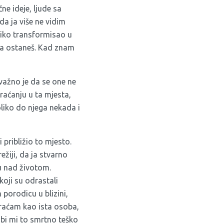
čne ideje, ljude sa
a ja više ne vidim
oliko transformisao u
 da ostaneš. Kad znam
 važno je da se one ne
raćanju u ta mjesta,
oliko do njega nekada i
približio to mjesto.
žiji, da ja stvarno
u nad životom.
koji su odrastali
porodicu u blizini,
vraćam kao ista osoba,
 bi mi to smrtno teško