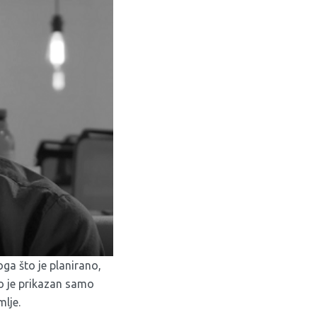
oga što je planirano,
vo je prikazan samo
mlje.