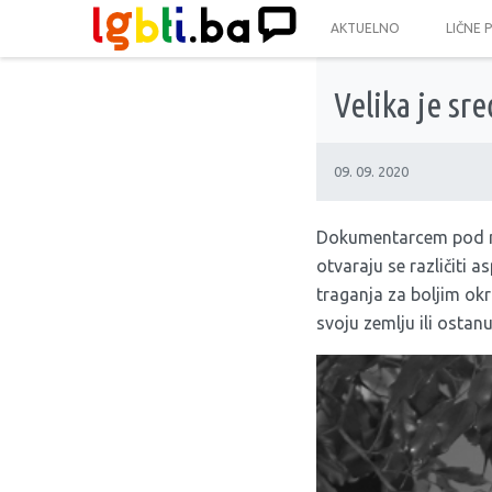
AKTUELNO
LIČNE 
Velika je sr
09. 09. 2020
Dokumentarcem pod naz
otvaraju se različiti 
traganja za boljim ok
svoju zemlju ili ostanu