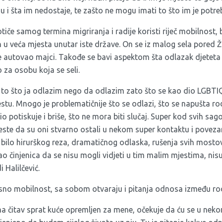
u i šta im nedostaje, te zašto ne mogu imati to što im je potre
otiče samog termina migriranja i radije koristi riječ mobilnost,
ih u veća mjesta unutar iste države. On se iz malog sela pored Ž
e autovao majci. Takođe se bavi aspektom šta odlazak djeteta
o za osobu koja se seli.
o to što ja odlazim nego da odlazim zato što se kao dio LGBTI
u. Mnogo je problematičnije što se odlazi, što se napušta rod
io potiskuje i briše, što ne mora biti slučaj. Super kod svih sag
jeste da su oni stvarno ostali u nekom super kontaktu i poveza
ije bilo hirurškog reza, dramatičnog odlaska, rušenja svih mosto
kao činjenica da se nisu mogli vidjeti u tim malim mjestima, nisu
 Halilčević.
no mobilnost, sa sobom otvaraju i pitanja odnosa između rodit
 čitav sprat kuće opremljen za mene, očekuje da ću se u nekom