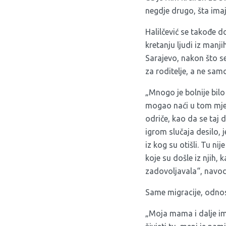
negdje drugo, šta imaj
Halilčević se takođe d
kretanju ljudi iz manj
Sarajevo, nakon što s
za roditelje, a ne sam
„Mnogo je bolnije bil
mogao naći u tom mjest
odriče, kao da se taj d
igrom slučaja desilo, 
iz kog su otišli. Tu n
koje su došle iz njih, 
zadovoljavala“, navodi
Same migracije, odnos
„Moja mama i dalje ima