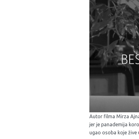
Autor filma Mirza Ajna
jer je panademija koro
ugao osoba koje žive u