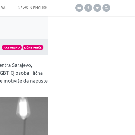
URA
NEWS IN ENGLISH
AKTUELNO
LIČNE PRIČE
entra Sarajevo,
 LGBTIQ osoba i lična
e motiviše da napuste