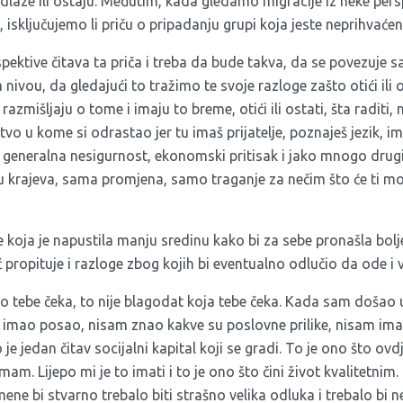
odlaze ili ostaju. Međutim, kada gledamo migracije iz neke per
i, isključujemo li priču o pripadanju grupi koja jeste neprihvać
pektive čitava ta priča i treba da bude takva, da se povezuje
ivou, da gledajući to tražimo te svoje razloge zašto otići ili o
razmišljaju o tome i imaju to breme, otići ili ostati, šta raditi,
tvo u kome si odrastao jer tu imaš prijatelje, poznaješ jezik, im
oji generalna nesigurnost, ekonomski pritisak i jako mnogo drug
raju krajeva, sama promjena, samo traganje za nečim što će ti m
 koja je napustila manju sredinu kako bi za sebe pronašla bol
ć propituje i razloge zbog kojih bi eventualno odlučio da ode i 
 tebe čeka, to nije blagodat koja tebe čeka. Kada sam došao
m imao posao, nisam znao kakve su poslovne prilike, nisam ima
je jedan čitav socijalni kapital koji se gradi. To je ono što ovd
. Lijepo mi je to imati i to je ono što čini život kvalitetnim. O
ene bi stvarno trebalo biti strašno velika odluka i trebalo bi n