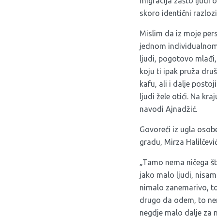
migracija zašto ljudi 
skoro identični razloz
Mislim da iz moje pers
jednom individualnom n
ljudi, pogotovo mlađi, 
koju ti ipak pruža druš
kafu, ali i dalje post
ljudi žele otići. Na k
navodi Ajnadžić.
Govoreći iz ugla osobe
gradu, Mirza Halilčevi
„Tamo nema ničega što
jako malo ljudi, nisa
nimalo zanemarivo, to 
drugo da odem, to nemam
negdje malo dalje za m