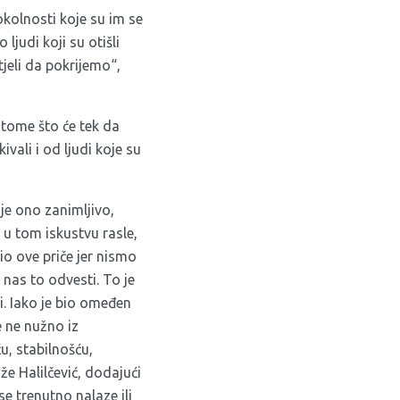
 okolnosti koje su im se
ljudi koji su otišli
jeli da pokrijemo“,
 tome što će tek da
ivali i od ljudi koje su
 je ono zanimljivo,
 u tom iskustvu rasle,
io ove priče jer nismo
nas to odvesti. To je
i. Iako je bio omeđen
e ne nužno iz
u, stabilnošću,
 Halilčević, dodajući
 se trenutno nalaze ili