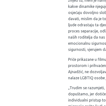
živjeti tu, meni je nam
kakve dinamike njeguje
osjećaju dovoljno slo
davati, mislim da je t
ljude odrastaju ta dje
proces separacije, odl
naših roditelja da nas
emocionalnu sigurnost
sigurnosti, vjerujem da
Priče prikazane u filmu
prostorom i prihvaćen
Ajnadžić, ne dozvoljav
nalaze LGBTIQ osobe jer
„Trudim se razumjeti,
dopuštamo, jer dotiče
individualni pristup 