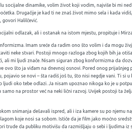
lu socijalne dinamike, volim život koji vodim, najviše bi mi ned
četka. Drugačije je kad ti ne znaš život mimo sela i kada vidi
, govori Halilčević.
cijalni odlazak, ali i ostanak na istom mjestu, propituje i Mirz
konformizma. Imam sreće da radim ono što volim i da mogu živje
taviti neke stvari. Postoji mnogo razloga zbog kojih bih ja oti
ači, ali mi ljudi znače. Nisam siguran zbog konformizma da do
ve ovo što ja viđam na dnevnoj osnovi. Pored onog prijašnjeg p
u, pojavio se novi – šta radiš još tu, što nisi negdje vani. Ti si
no ljudi oko tebe odlazi. Ja nisam upoznao nikoga ko je u potp
 samo na prostor već na neki lični razvoj. Uvijek postoji ta žel
okom snimanja dešavali ispred, ali i iza kamere su po njemu na
blagom koje nosi sa sobom. Ističe da je film jako moćno sredstv
ori trude da publiku motivišu da razmišljaju o sebi i ljudima iz