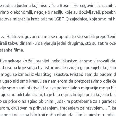
e radi sa ljudima koji nisu više u Bosni i Hercegovini, iz raznih
imo o ekonomiji, negdje o nasilju koje su doživljavali, posebno 
e uglova migracija kroz prizmu LGBTIQ zajednice, koje smo mi ht
za Halilčević govori da mu se dopada to što su bili prepušteni
eirali takvu dinamiku da vjeruju jedni drugima, što su zatim oček
astanka filma.
tive nekoga ko želi prenijeti neko iskustvo jer smo vjerovali da
od osoba koje su ga transformisale i znaju ga prenijeti, koje su
i mogu se izmaći iz vlastitog iskustva. Pristao sam da budem d
an ugao niti smo krenuli sa namjerom da pretpostavimo gdje će 
dje smo sami otkrivali šta sve potencijalno migracije mogu bit
smo bili fokusirani, tu je bilo najrazličitijih priča koje su bil
o su priče o naizgled običnim ljudskim potrebama za sigurnošć
om, društvenim prihvatanjem, traganjem za razvojem… “, kaže
ve one koji se na bilo koji način pitaju da li im je mjesto tu gdje