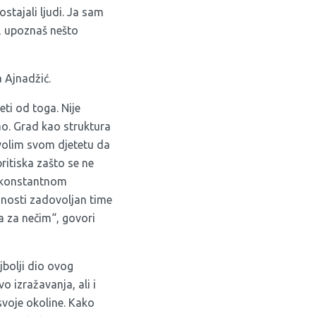
ostajali ljudi. Ja sam
š, upoznaš nešto
a Ajnadžić.
ti od toga. Nije
šao. Grad kao struktura
zvolim svom djetetu da
ritiska zašto se ne
 u konstantnom
unosti zadovoljan time
ja za nečim“, govori
jbolji dio ovog
o izražavanja, ali i
 svoje okoline. Kako