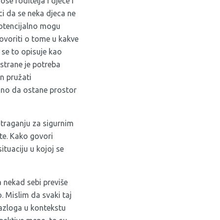
se roditelja i djece i
ci da se neka djeca ne
potencijalno mogu
govoriti o tome u kakve
 se to opisuje kao
strane je potreba
in pružati
ažno da ostane prostor
o traganju za sigurnim
te. Kako govori
ituaciju u kojoj se
 nekad sebi previše
 Mislim da svaki taj
razloga u kontekstu