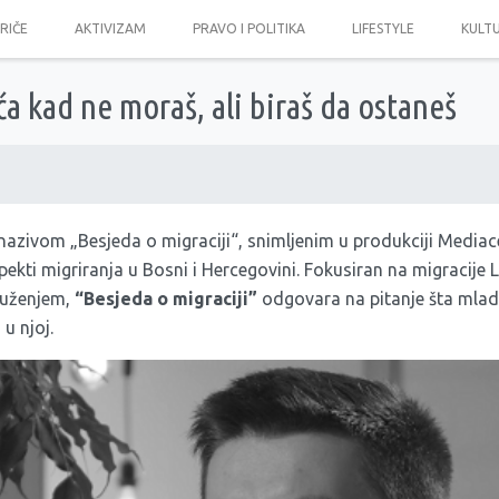
PRIČE
AKTIVIZAM
PRAVO I POLITIKA
LIFESTYLE
KULT
eća kad ne moraš, ali biraš da ostaneš
ivom „Besjeda o migraciji“, snimljenim u produkciji Mediac
aspekti migriranja u Bosni i Hercegovini. Fokusiran na migracije
ruženjem,
“Besjeda o migraciji”
odgovara na pitanje šta mlad
 u njoj.