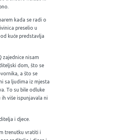
bno.
 barem kada se radi o
ivinica preselio u
 od kuće predstavlja
Q zajednice nisam
iteljski dom, što se
ovornika, a što se
ni sa ljudima iz mjesta
va. To su bile odluke
 ih više ispunjavala ni
elja i djece.
 trenutku vratiti i