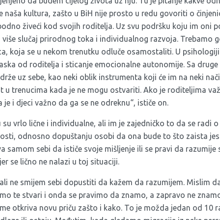
ijenjeno da budem cijelog života uz nju. Tu je pitanje kakve odno
 naša kultura, zašto u BiH nije prosto u redu govoriti o činjeni
bodno živeći kod svojih roditelja. Uz svu podršku koju im oni 
o više slučaj prirodnog toka i individualnog razvoja. Trebamo 
ca, koja se u nekom trenutku odluče osamostaliti. U psihologiji
aska od roditelja i sticanje emocionalne autonomije. Sa druge 
 drže uz sebe, kao neki oblik instrumenta koji će im na neki nač
 u trenucima kada je ne mogu ostvariti. Ako je roditeljima v
 je i djeci važno da ga se ne odreknu“, ističe on.
 su vrlo lične i individualne, ali im je zajedničko to da se radi 
osti, odnosno dopuštanju osobi da ona bude to što zaista jes
a samom sebi da ističe svoje mišljenje ili se pravi da razumije s
 se lično ne nalazi u toj situaciji.
 ali ne smijem sebi dopustiti da kažem da razumijem. Mislim da
mo te stvari i onda se pravimo da znamo, a zapravo ne znamo.
tome otkriva novu priču zašto i kako. To je možda jedan od 10 