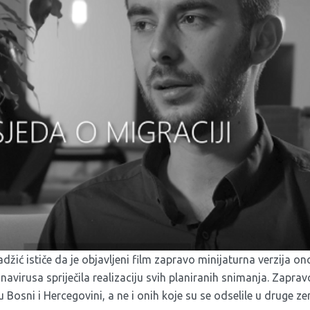
džić ističe da je objavljeni film zapravo minijaturna verzija on
navirusa spriječila realizaciju svih planiranih snimanja. Zapra
 Bosni i Hercegovini, a ne i onih koje su se odselile u druge ze