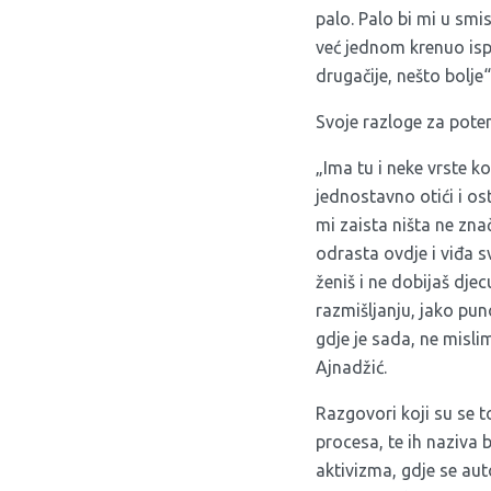
palo. Palo bi mi u smis
već jednom krenuo ispo
drugačije, nešto bolje“
Svoje razloge za poten
„Ima tu i neke vrste 
jednostavno otići i os
mi zaista ništa ne zn
odrasta ovdje i viđa s
ženiš i ne dobijaš djec
razmišljanju, jako pu
gdje je sada, ne mislim
Ajnadžić.
Razgovori koji su se t
procesa, te ih naziva 
aktivizma, gdje se aut