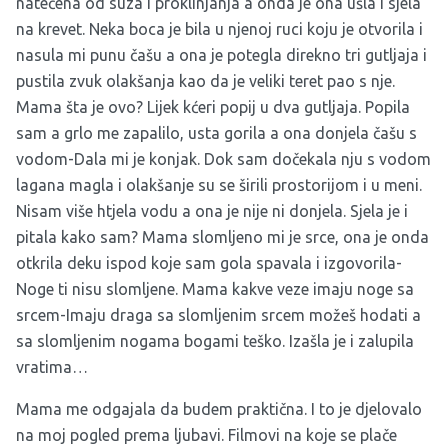
natečena od suza i proklinjanja a onda je ona ušla i sjela
na krevet. Neka boca je bila u njenoj ruci koju je otvorila i
nasula mi punu čašu a ona je potegla direkno tri gutljaja i
pustila zvuk olakšanja kao da je veliki teret pao s nje.
Mama šta je ovo? Lijek kćeri popij u dva gutljaja. Popila
sam a grlo me zapalilo, usta gorila a ona donjela čašu s
vodom-Dala mi je konjak. Dok sam dočekala nju s vodom
lagana magla i olakšanje su se širili prostorijom i u meni.
Nisam više htjela vodu a ona je nije ni donjela. Sjela je i
pitala kako sam? Mama slomljeno mi je srce, ona je onda
otkrila deku ispod koje sam gola spavala i izgovorila-
Noge ti nisu slomljene. Mama kakve veze imaju noge sa
srcem-Imaju draga sa slomljenim srcem možeš hodati a
sa slomljenim nogama bogami teško. Izašla je i zalupila
vratima…
Mama me odgajala da budem praktična. I to je djelovalo
na moj pogled prema ljubavi. Filmovi na koje se plače