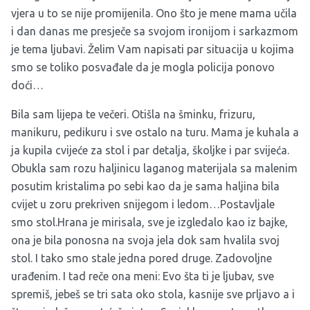
vjera u to se nije promijenila. Ono što je mene mama učila
i dan danas me presječe sa svojom ironijom i sarkazmom
je tema ljubavi. Želim Vam napisati par situacija u kojima
smo se toliko posvađale da je mogla policija ponovo
doći…
Bila sam lijepa te večeri. Otišla na šminku, frizuru,
manikuru, pedikuru i sve ostalo na turu. Mama je kuhala a
ja kupila cvijeće za stol i par detalja, školjke i par svijeća.
Obukla sam rozu haljinicu laganog materijala sa malenim
posutim kristalima po sebi kao da je sama haljina bila
cvijet u zoru prekriven snijegom i ledom…Postavljale
smo stol.Hrana je mirisala, sve je izgledalo kao iz bajke,
ona je bila ponosna na svoja jela dok sam hvalila svoj
stol. I tako smo stale jedna pored druge. Zadovoljne
urađenim. I tad reče ona meni: Evo šta ti je ljubav, sve
spremiš, jebeš se tri sata oko stola, kasnije sve prljavo a i