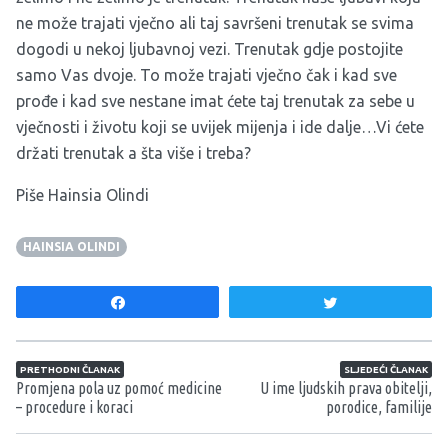
ne može trajati vječno ali taj savršeni trenutak se svima
dogodi u nekoj ljubavnoj vezi. Trenutak gdje postojite
samo Vas dvoje. To može trajati vječno čak i kad sve
prođe i kad sve nestane imat ćete taj trenutak za sebe u
vječnosti i životu koji se uvijek mijenja i ide dalje…Vi ćete
držati trenutak a šta više i treba?
Piše Hainsia Olindi
HAINSIA OLINDI
Share
Tweet
Navigacija članaka
PRETHODNI ČLANAK
SLJEDEĆI ČLANAK
Promjena pola uz pomoć medicine
U ime ljudskih prava obitelji,
– procedure i koraci
porodice, familije