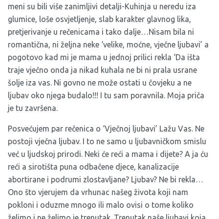
meni su bili više zanimljivi detalji-Kuhinja u neredu iza
glumice, loše osvjetljenje, slab karakter glavnog lika,
pretjerivanje u rečenicama i tako dalje…Nisam bila ni
romantična, ni željna neke ‘velike, moćne, vječne ljubavi’ a
pogotovo kad mi je mama u jednoj prilici rekla ‘Da išta
traje vječno onda ja nikad kuhala ne bi ni prala usrane
šolje iza vas. Ni govno ne može ostati u čovjeku a ne
ljubav oko njega budalo!!! I tu sam poravnila. Moja priča
je tu završena.
Posvećujem par rečenica o ‘Vječnoj ljubavi’ Lažu Vas. Ne
postoji vječna ljubav. I to ne samo u ljubavničkom smislu
već u ljudskoj prirodi. Neki će reći a mama i dijete? A ja ću
reći a sirotišta puna odbačene djece, kanalizacije
abortirane i podrumi zlostavljane? Ljubav? Ne bi rekla…
Ono što vjerujem da vrhunac našeg života koji nam
pokloni i oduzme mnogo ili malo ovisi o tome koliko
želimo i ne želimo je trenutak. Trenutak naše ljubavi koja