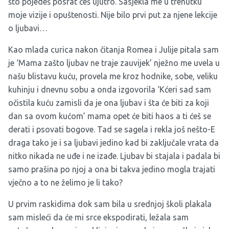
što pojedeš posrat ćeš ujutro. Sasjekla me u trenutku
moje vizije i opuštenosti. Nije bilo prvi put za njene lekcije
o ljubavi…
Kao mlada curica nakon čitanja Romea i Julije pitala sam
je ‘Mama zašto ljubav ne traje zauvijek’ nježno me uvela u
našu blistavu kuću, provela me kroz hodnike, sobe, veliku
kuhinju i dnevnu sobu a onda izgovorila ‘Kćeri sad sam
očistila kuću zamisli da je ona ljubav i šta će biti za koji
dan sa ovom kućom’ mama opet će biti haos a ti ćeš se
derati i psovati bogove. Tad se sagela i rekla još nešto-E
draga tako je i sa ljubavi jedino kad bi zaključale vrata da
nitko nikada ne uđe i ne izađe. Ljubav bi stajala i padala bi
samo prašina po njoj a ona bi takva jedino mogla trajati
vječno a to ne želimo je li tako?
U prvim raskidima dok sam bila u srednjoj školi plakala
sam misleći da će mi srce ekspodirati, ležala sam