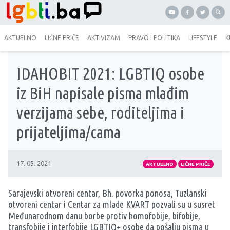
AKTUELNO
LIČNE PRIČE
AKTIVIZAM
PRAVO I POLITIKA
LIFESTYLE
K
IDAHOBIT 2021: LGBTIQ osobe
iz BiH napisale pisma mlađim
verzijama sebe, roditeljima i
prijateljima/cama
17. 05. 2021
AKTUELNO
LIČNE PRIČE
Sarajevski otvoreni centar, Bh. povorka ponosa, Tuzlanski
otvoreni centar i Centar za mlade KVART pozvali su u susret
Međunarodnom danu borbe protiv homofobije, bifobije,
transfobije i interfobije LGBTIQ+ osobe da pošalju pisma u