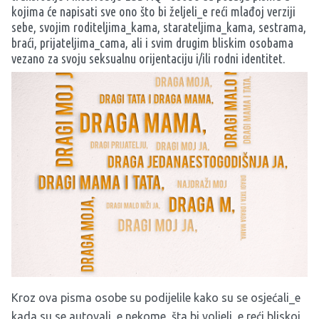
kojima će napisati sve ono što bi željeli_e reći mlađoj verziji
sebe, svojim roditeljima_kama, starateljima_kama, sestrama,
braći, prijateljima_cama, ali i svim drugim bliskim osobama
vezano za svoju seksualnu orijentaciju i/ili rodni identitet.
Kroz ova pisma osobe su podijelile kako su se osjećali_e
kada su se autovali_e nekome, šta bi voljeli_e reći bliskoj