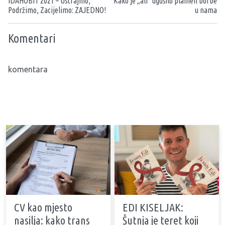
IDAHOBIT 2021 – Ustrajmo,
Kako je „ali“ ugušilo plamen borbe
Podržimo, Zacijelimo: ZAJEDNO!
u nama
Komentari
komentara
CV kao mjesto
EDI KISELJAK:
nasilja: kako trans
Šutnja je teret koji