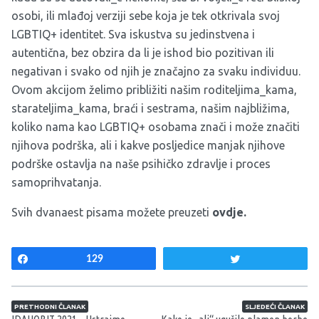
osobi, ili mlađoj verziji sebe koja je tek otkrivala svoj
LGBTIQ+ identitet. Sva iskustva su jedinstvena i
autentična, bez obzira da li je ishod bio pozitivan ili
negativan i svako od njih je značajno za svaku individuu.
Ovom akcijom želimo približiti našim roditeljima_kama,
starateljima_kama, braći i sestrama, našim najbližima,
koliko nama kao LGBTIQ+ osobama znači i može značiti
njihova podrška, ali i kakve posljedice manjak njihove
podrške ostavlja na naše psihičko zdravlje i proces
samoprihvatanja.
Svih dvanaest pisama možete preuzeti
ovdje.
Share
129
Tweet
Navigacija članaka
PRETHODNI ČLANAK
SLJEDEĆI ČLANAK