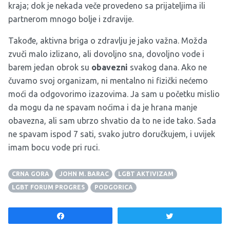
kraja; dok je nekada veče provedeno sa prijateljima ili
partnerom mnogo bolje i zdravije.
Takođe, aktivna briga o zdravlju je jako važna. Možda
zvuči malo izlizano, ali dovoljno sna, dovoljno vode i
barem jedan obrok su
obavezni
svakog dana. Ako ne
čuvamo svoj organizam, ni mentalno ni fizički nećemo
moći da odgovorimo izazovima. Ja sam u početku mislio
da mogu da ne spavam noćima i da je hrana manje
obavezna, ali sam ubrzo shvatio da to ne ide tako. Sada
ne spavam ispod 7 sati, svako jutro doručkujem, i uvijek
imam bocu vode pri ruci.
CRNA GORA
JOHN M. BARAC
LGBT AKTIVIZAM
LGBT FORUM PROGRES
PODGORICA
Share
Tweet