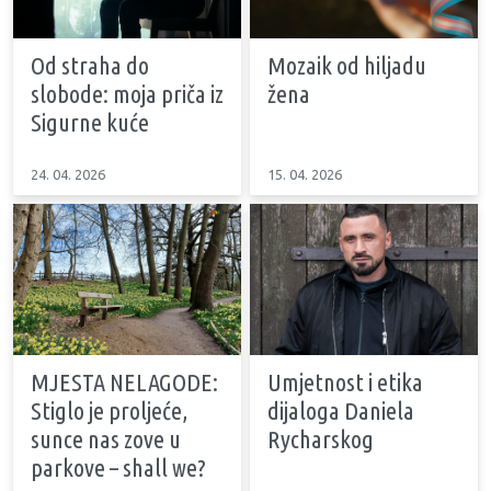
Od straha do
Mozaik od hiljadu
slobode: moja priča iz
žena
Sigurne kuće
24. 04. 2026
15. 04. 2026
MJESTA NELAGODE:
Umjetnost i etika
Stiglo je proljeće,
dijaloga Daniela
sunce nas zove u
Rycharskog
parkove – shall we?