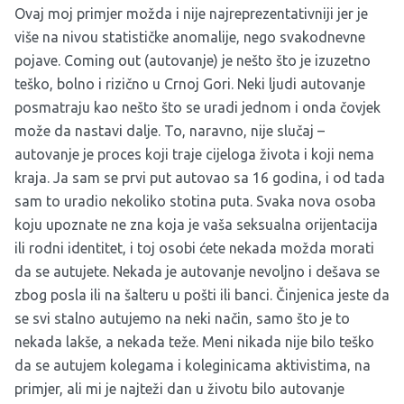
Ovaj moj primjer možda i nije najreprezentativniji jer je
više na nivou statističke anomalije, nego svakodnevne
pojave. Coming out (autovanje) je nešto što je izuzetno
teško, bolno i rizično u Crnoj Gori. Neki ljudi autovanje
posmatraju kao nešto što se uradi jednom i onda čovjek
može da nastavi dalje. To, naravno, nije slučaj –
autovanje je proces koji traje cijeloga života i koji nema
kraja. Ja sam se prvi put autovao sa 16 godina, i od tada
sam to uradio nekoliko stotina puta. Svaka nova osoba
koju upoznate ne zna koja je vaša seksualna orijentacija
ili rodni identitet, i toj osobi ćete nekada možda morati
da se autujete. Nekada je autovanje nevoljno i dešava se
zbog posla ili na šalteru u pošti ili banci. Činjenica jeste da
se svi stalno autujemo na neki način, samo što je to
nekada lakše, a nekada teže. Meni nikada nije bilo teško
da se autujem kolegama i koleginicama aktivistima, na
primjer, ali mi je najteži dan u životu bilo autovanje