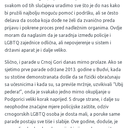
svakom od tih slučajeva uradimo sve što je do nas kako
bi pružili najbolju moguću pomoć i podršku, ali se često
dešava da osoba koja dođe ne želi da zvanično preda
prijavu i pokrene proces pred nadležnim organima. Ovdje
moram da naglasim da je saradnja između policije i
LGBTQ zajednice odlična, ali nepovjerenje u sistem i
državni aparat je i dalje veliko.
Slično, i parade u Crnoj Gori danas mirno prolaze. Ako se
sjetimo prve parade održane 2013. godine u Budvi, kada
su stotine demonstranata došle da se fizički obračunaju
sa učesnicima i kada su, sa previše mržnje, uzvikivali “Ubij
pedera!”, onda je svakako jedno mirno okupljanje u
Podgorici veliki korak naprijed. S druge strane, i dalje su
neophodne značajne mjere policijske zaštite, odziv
crnogorskih LGBTQ osoba je dosta mali, a poruke same
parade postaju sve tiše i slabije. Ove godine, doduše, je