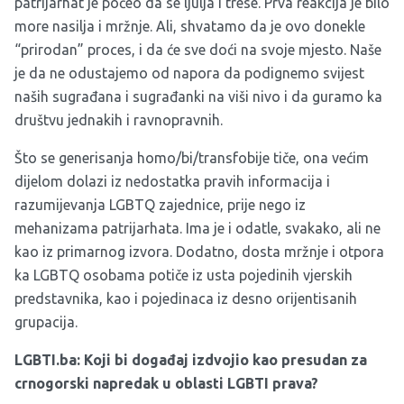
patrijarhat je počeo da se ljulja i trese. Prva reakcija je bilo
more nasilja i mržnje. Ali, shvatamo da je ovo donekle
“prirodan” proces, i da će sve doći na svoje mjesto. Naše
je da ne odustajemo od napora da podignemo svijest
naših sugrađana i sugrađanki na viši nivo i da guramo ka
društvu jednakih i ravnopravnih.
Što se generisanja homo/bi/transfobije tiče, ona većim
dijelom dolazi iz nedostatka pravih informacija i
razumijevanja LGBTQ zajednice, prije nego iz
mehanizama patrijarhata. Ima je i odatle, svakako, ali ne
kao iz primarnog izvora. Dodatno, dosta mržnje i otpora
ka LGBTQ osobama potiče iz usta pojedinih vjerskih
predstavnika, kao i pojedinaca iz desno orijentisanih
grupacija.
LGBTI.ba: Koji bi događaj izdvojio kao presudan za
crnogorski napredak u oblasti LGBTI prava?