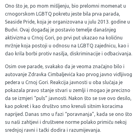
Ono što je, po mom mišljenju, bio prelomni momenat u
crnogorskom LGBTQ pokretu jeste bila prva parada,
Seaside Pride, koja je organizovana u julu 2013. godine u
Budvi. Ovaj događaj je postavio temelje današnjeg
aktivizma u Crnoj Gori, po prvi put ukazao na količinu
mržnje koja postoji u odnosu na LGBTQ zajednicu, kao i
dao krila borbi protiv nasilja, diskriminacije i odbacivanja.
Osim ove parade, svakako da je veoma značajno bilo i
autovanje Zdravka Cimbaljevića kao prvog javno vidljivog
pedera u Crnoj Gori. Reakcija javnosti u oba slučaja je
pokazala pravo stanje stvari u zemlji i mogao je precizno
da se izmjeri “puls” javnosti. Nakon što se sve ovo desilo,
kao pokret i kao društvo smo krenuli sitnim koracima
naprijed. Danas smo u fazi “poravnanja”, kada se ono što
su naši zahtjevi i društvene norme polako primiču nekoj
srednjoj ravni i tački dodira i razumijevanja.