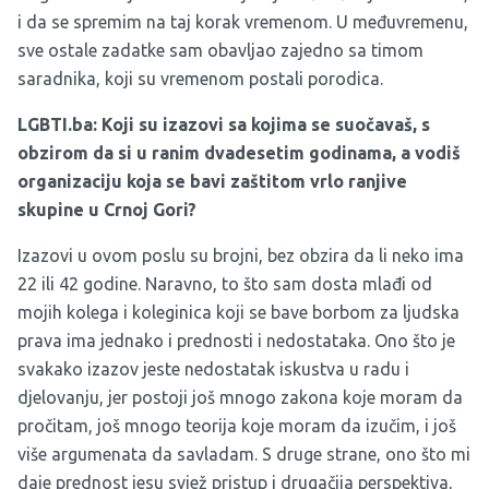
i da se spremim na taj korak vremenom. U međuvremenu,
sve ostale zadatke sam obavljao zajedno sa timom
saradnika, koji su vremenom postali porodica.
LGBTI.ba: Koji su izazovi sa kojima se suočavaš, s
obzirom da si u ranim dvadesetim godinama, a vodiš
organizaciju koja se bavi zaštitom vrlo ranjive
skupine u Crnoj Gori?
Izazovi u ovom poslu su brojni, bez obzira da li neko ima
22 ili 42 godine. Naravno, to što sam dosta mlađi od
mojih kolega i koleginica koji se bave borbom za ljudska
prava ima jednako i prednosti i nedostataka. Ono što je
svakako izazov jeste nedostatak iskustva u radu i
djelovanju, jer postoji još mnogo zakona koje moram da
pročitam, još mnogo teorija koje moram da izučim, i još
više argumenata da savladam. S druge strane, ono što mi
daje prednost jesu svjež pristup i drugačija perspektiva,