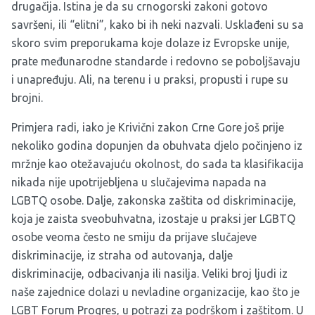
drugačija. Istina je da su crnogorski zakoni gotovo
savršeni, ili “elitni”, kako bi ih neki nazvali. Usklađeni su sa
skoro svim preporukama koje dolaze iz Evropske unije,
prate međunarodne standarde i redovno se poboljšavaju
i unapređuju. Ali, na terenu i u praksi, propusti i rupe su
brojni.
Primjera radi, iako je Krivični zakon Crne Gore još prije
nekoliko godina dopunjen da obuhvata djelo počinjeno iz
mržnje kao otežavajuću okolnost, do sada ta klasifikacija
nikada nije upotrijebljena u slučajevima napada na
LGBTQ osobe. Dalje, zakonska zaštita od diskriminacije,
koja je zaista sveobuhvatna, izostaje u praksi jer LGBTQ
osobe veoma često ne smiju da prijave slučajeve
diskriminacije, iz straha od autovanja, dalje
diskriminacije, odbacivanja ili nasilja. Veliki broj ljudi iz
naše zajednice dolazi u nevladine organizacije, kao što je
LGBT Forum Progres, u potrazi za podrškom i zaštitom. U