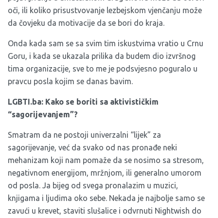
oči, ili koliko prisustvovanje lezbejskom vjenčanju može
da čovjeku da motivacije da se bori do kraja.
Onda kada sam se sa svim tim iskustvima vratio u Crnu
Goru, i kada se ukazala prilika da budem dio izvršnog
tima organizacije, sve to me je podsvjesno poguralo u
pravcu posla kojim se danas bavim.
LGBTI.ba: Kako se boriti sa aktivističkim
“sagorijevanjem”?
Smatram da ne postoji univerzalni “lijek” za
sagorijevanje, već da svako od nas pronađe neki
mehanizam koji nam pomaže da se nosimo sa stresom,
negativnom energijom, mržnjom, ili generalno umorom
od posla. Ja bijeg od svega pronalazim u muzici,
knjigama i ljudima oko sebe. Nekada je najbolje samo se
zavući u krevet, staviti slušalice i odvrnuti Nightwish do