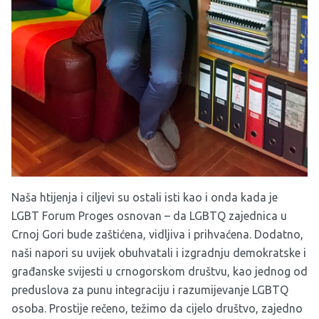
Naša htijenja i ciljevi su ostali isti kao i onda kada je
LGBT Forum Proges osnovan – da LGBTQ zajednica u
Crnoj Gori bude zaštićena, vidljiva i prihvaćena. Dodatno,
naši napori su uvijek obuhvatali i izgradnju demokratske i
građanske svijesti u crnogorskom društvu, kao jednog od
preduslova za punu integraciju i razumijevanje LGBTQ
osoba. Prostije rečeno, težimo da cijelo društvo, zajedno