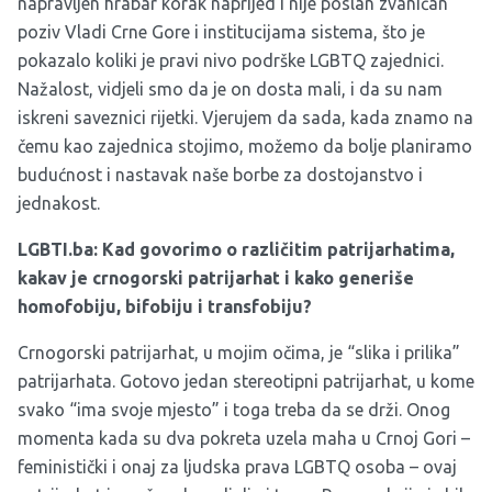
napravljen hrabar korak naprijed i nije poslan zvaničan
poziv Vladi Crne Gore i institucijama sistema, što je
pokazalo koliki je pravi nivo podrške LGBTQ zajednici.
Nažalost, vidjeli smo da je on dosta mali, i da su nam
iskreni saveznici rijetki. Vjerujem da sada, kada znamo na
čemu kao zajednica stojimo, možemo da bolje planiramo
budućnost i nastavak naše borbe za dostojanstvo i
jednakost.
LGBTI.ba: Kad govorimo o različitim patrijarhatima,
kakav je crnogorski patrijarhat i kako generiše
homofobiju, bifobiju i transfobiju?
Crnogorski patrijarhat, u mojim očima, je “slika i prilika”
patrijarhata. Gotovo jedan stereotipni patrijarhat, u kome
svako “ima svoje mjesto” i toga treba da se drži. Onog
momenta kada su dva pokreta uzela maha u Crnoj Gori –
feministički i onaj za ljudska prava LGBTQ osoba – ovaj