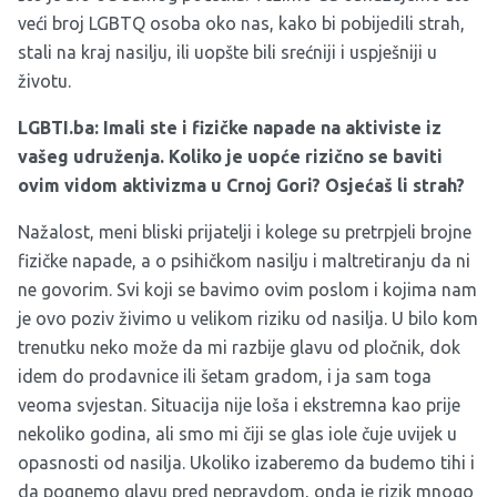
veći broj LGBTQ osoba oko nas, kako bi pobijedili strah,
stali na kraj nasilju, ili uopšte bili srećniji i uspješniji u
životu.
LGBTI.ba: Imali ste i fizičke napade na aktiviste iz
vašeg udruženja. Koliko je uopće rizično se baviti
ovim vidom aktivizma u Crnoj Gori? Osjećaš li strah?
Nažalost, meni bliski prijatelji i kolege su pretrpjeli brojne
fizičke napade, a o psihičkom nasilju i maltretiranju da ni
ne govorim. Svi koji se bavimo ovim poslom i kojima nam
je ovo poziv živimo u velikom riziku od nasilja. U bilo kom
trenutku neko može da mi razbije glavu od pločnik, dok
idem do prodavnice ili šetam gradom, i ja sam toga
veoma svjestan. Situacija nije loša i ekstremna kao prije
nekoliko godina, ali smo mi čiji se glas iole čuje uvijek u
opasnosti od nasilja. Ukoliko izaberemo da budemo tihi i
da pognemo glavu pred nepravdom, onda je rizik mnogo