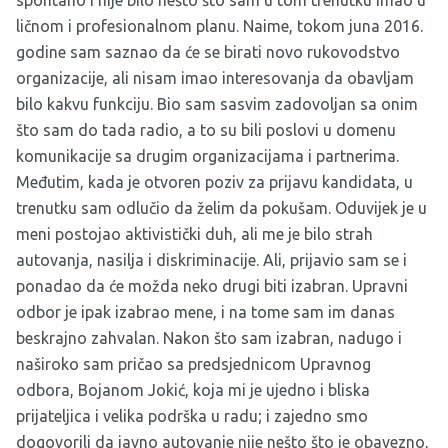
ličnom i profesionalnom planu. Naime, tokom juna 2016.
godine sam saznao da će se birati novo rukovodstvo
organizacije, ali nisam imao interesovanja da obavljam
bilo kakvu funkciju. Bio sam sasvim zadovoljan sa onim
što sam do tada radio, a to su bili poslovi u domenu
komunikacije sa drugim organizacijama i partnerima.
Međutim, kada je otvoren poziv za prijavu kandidata, u
trenutku sam odlučio da želim da pokušam. Oduvijek je u
meni postojao aktivistički duh, ali me je bilo strah
autovanja, nasilja i diskriminacije. Ali, prijavio sam se i
ponadao da će možda neko drugi biti izabran. Upravni
odbor je ipak izabrao mene, i na tome sam im danas
beskrajno zahvalan. Nakon što sam izabran, nadugo i
naširoko sam pričao sa predsjednicom Upravnog
odbora, Bojanom Jokić, koja mi je ujedno i bliska
prijateljica i velika podrška u radu; i zajedno smo
dogovorili da javno autovanje nije nešto što je obavezno,