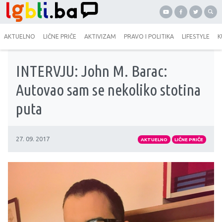
AKTUELNO
LIČNE PRIČE
AKTIVIZAM
PRAVO I POLITIKA
LIFESTYLE
K
INTERVJU: John M. Barac:
Autovao sam se nekoliko stotina
puta
27. 09. 2017
AKTUELNO
LIČNE PRIČE