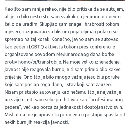
Kao što sam ranije rekao, nije bilo pritiska da se autujem,
ali je to bilo nešto što sam svakako u jednom momentu
želio da uradim. Skupljao sam snage i hrabrosti tokom
mjeseci, razgovarao sa bliskim prijateljima i polako se
spremao na taj korak. Konačno, javno sam se autovao
kao peder i LGBTQ aktivista tokom pres konferencije
organizovane povodom Međunarodnog dana borbe
protiv homo/bi/transfobije. Na moje veliko iznenađenje,
javnost nije reagovala burno, niti sam primio bilo kakve
prijetnje. Ono što je bilo mnogo važnije jesu bile poruke
koje sam poslao toga dana, i stav koji sam zauzeo.
Nisam pristupio autovanju kao nečemu što je najvažnije
na svijetu, niti sam sebe predstavio kao “profesionalnog
pedera”, već kao borca za jednakost i dostojanstvo svih.
Mislim da me je upravo ta promjena u pristupu spasila od
nekih burnijih reakcija javnosti.