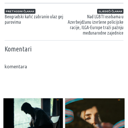
Navigacija članaka
PRETHODNI ČLANAK
SLJEDEĆI ČLANAK
Beogradski kafić zabranio ulaz gej
Nad LGBTI osobama u
parovima
Azerbejdžanu izvršene policijske
racije, ILGA-Europe traži pažnju
međunarodne zajednice
Komentari
komentara