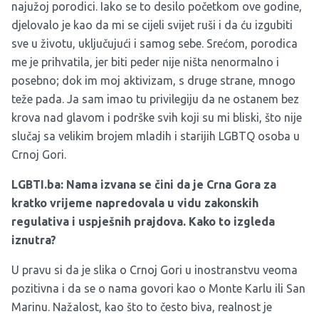
najužoj porodici. Iako se to desilo početkom ove godine,
djelovalo je kao da mi se cijeli svijet ruši i da ću izgubiti
sve u životu, uključujući i samog sebe. Srećom, porodica
me je prihvatila, jer biti peder nije ništa nenormalno i
posebno; dok im moj aktivizam, s druge strane, mnogo
teže pada. Ja sam imao tu privilegiju da ne ostanem bez
krova nad glavom i podrške svih koji su mi bliski, što nije
slučaj sa velikim brojem mladih i starijih LGBTQ osoba u
Crnoj Gori.
LGBTI.ba: Nama izvana se čini da je Crna Gora za
kratko vrijeme napredovala u vidu zakonskih
regulativa i uspješnih prajdova. Kako to izgleda
iznutra?
U pravu si da je slika o Crnoj Gori u inostranstvu veoma
pozitivna i da se o nama govori kao o Monte Karlu ili San
Marinu. Nažalost, kao što to često biva, realnost je