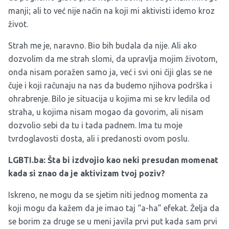
manji; ali to već nije način na koji mi aktivisti idemo kroz
život.
Strah me je, naravno. Bio bih budala da nije. Ali ako
dozvolim da me strah slomi, da upravlja mojim životom,
onda nisam poražen samo ja, već i svi oni čiji glas se ne
čuje i koji računaju na nas da budemo njihova podrška i
ohrabrenje. Bilo je situacija u kojima mi se krv ledila od
straha, u kojima nisam mogao da govorim, ali nisam
dozvolio sebi da tu i tada padnem. Ima tu moje
tvrdoglavosti dosta, ali i predanosti ovom poslu.
LGBTI.ba: Šta bi izdvojio kao neki presudan momenat
kada si znao da je aktivizam tvoj poziv?
Iskreno, ne mogu da se sjetim niti jednog momenta za
koji mogu da kažem da je imao taj “a-ha” efekat. Želja da
se borim za druge se u meni javila prvi put kada sam prvi