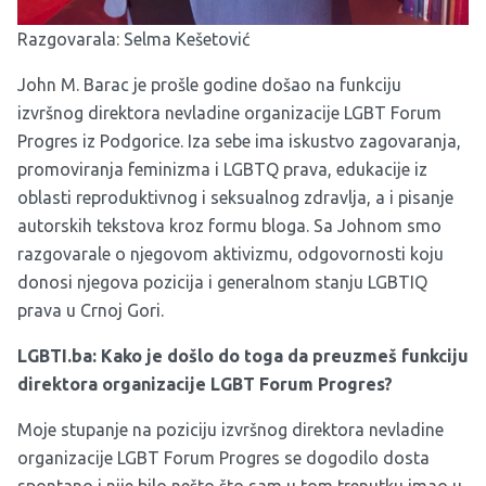
Razgovarala: Selma Kešetović
John M. Barac je prošle godine došao na funkciju
izvršnog direktora nevladine organizacije LGBT Forum
Progres iz Podgorice. Iza sebe ima iskustvo zagovaranja,
promoviranja feminizma i LGBTQ prava, edukacije iz
oblasti reproduktivnog i seksualnog zdravlja, a i pisanje
autorskih tekstova kroz formu bloga. Sa Johnom smo
razgovarale o njegovom aktivizmu, odgovornosti koju
donosi njegova pozicija i generalnom stanju LGBTIQ
prava u Crnoj Gori.
LGBTI.ba:
Kako je došlo do toga da preuzmeš funkciju
direktora organizacije LGBT Forum Progres?
Moje stupanje na poziciju izvršnog direktora nevladine
organizacije LGBT Forum Progres se dogodilo dosta
spontano i nije bilo nešto što sam u tom trenutku imao u