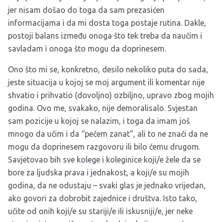
jer nisam došao do toga da sam prezasićen
informacijama i da mi dosta toga postaje rutina. Dakle,
postoji balans između onoga što tek treba da naučim i
savladam i onoga što mogu da doprinesem.
Ono što mi se, konkretno, desilo nekoliko puta do sada,
jeste situacija u kojoj se moj argument ili komentar nije
shvatio i prihvatio (dovoljno) ozbiljno, upravo zbog mojih
godina. Ovo me, svakako, nije demoralisalo. Svjestan
sam pozicije u kojoj se nalazim, i toga da imam još
mnogo da učim i da “pečem zanat”, ali to ne znači da ne
mogu da doprinesem razgovoru ili bilo čemu drugom.
Savjetovao bih sve kolege i koleginice koji/e žele da se
bore za ljudska prava i jednakost, a koji/e su mojih
godina, da ne odustaju – svaki glas je jednako vrijedan,
ako govori za dobrobit zajednice i društva. Isto tako,
učite od onih koji/e su stariji/e ili iskusniji/e, jer neke