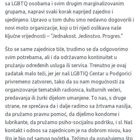
sa LGBTQ osobama i svim drugim marginalizovanim
grupama, napravi svaki korak naprijed zajedno i
ujedinjeno. Upravo u tom duhu smo nedavno dogovorili i
novi moto organizacije, koji u tri riječi oslikava naše
ključne vrijednosti – “Jednakost. Jedinstvo. Progres.”
Što se same zajednice tiče, trudimo se da odgovorimo
svim potrebama, ali i da održavamo kontinuitet u
pružanju određenih usluga ili servisa. Trenutno je ovaj
zadatak malo teži, jer jer naš LGBTIQ Centar u Podgorici
privremeno zatvoren, tako da su nam mogućnosti za
organizovanje tematskih radionica, kulturnih večeri,
predavanja ili žurki dijelom umanjene. To nas, s druge
strane, ne sprečava da i dalje radimo sa žrtvama nasilja,
da pružamo pravnu pomoć, da dijelimo kondome i
lubrikante, da pružamo psiho-socijalnu podršku, i sl. Naš
kontakt i odnos sa zajednicom je na dobrom nivou, kao
što je bio od samog početka. Težimo da osnažujemo što