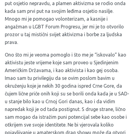
put osjetio nepravdu, a plamen aktivizma se rodio onda
kada sam prvi put na svojim leđima osjetio nasilje.
Mnogo mi je pomogao volonterizam, a kasnije i
angažman u LGBT Forum Progresu, jer mi je to otvorilo
prozor u taj mistični svijet aktivizma i borbe za ljudska
prava.
Ono što mi je veoma pomoglo i što me je “iskovalo” kao
aktivistu jeste vrijeme koje sam proveo u Sjedinjenim
Američkim Državama, i kao aktivista i kao gej osoba.
Imao sam tu privilegiju da se ovim poslom bavim u
okruženju koje je nekih 30 godina ispred Crne Gore, da
čujem lične priče onih koji su se borili onda kada je u SAD-
u stanje bilo kao u Crnoj Gori danas, kao i da vidim
napredak koji je od tada postignut. S druge strane, lično
sam mogao da istražim puni potencijal sebe kao osobe i
otkrijem sve svoje identitete. Ne bi vjerovala koliko
pojavljivanje u amaterskom drag showu može da otvori