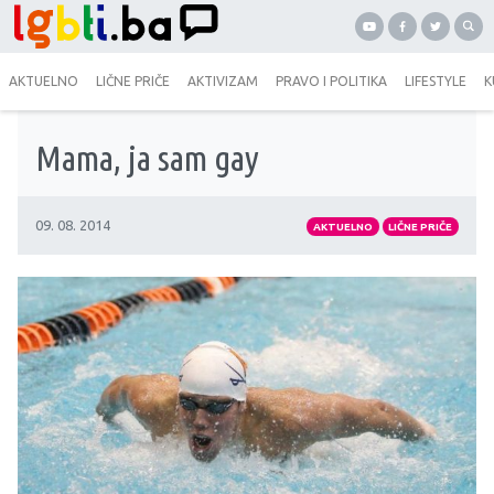
AKTUELNO
LIČNE PRIČE
AKTIVIZAM
PRAVO I POLITIKA
LIFESTYLE
K
Mama, ja sam gay
09. 08. 2014
AKTUELNO
LIČNE PRIČE