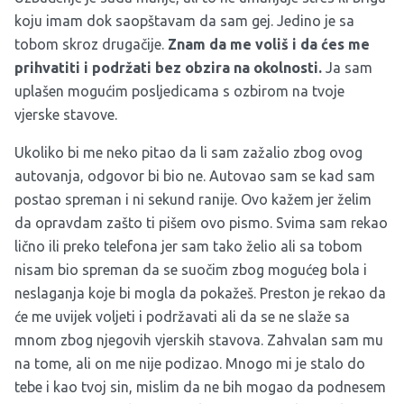
koju imam dok saopštavam da sam gej. Jedino je sa
tobom skroz drugačije.
Znam da me voliš i da ćes me
prihvatiti i podržati bez obzira na okolnosti.
Ja sam
uplašen mogućim posljedicama s ozbirom na tvoje
vjerske stavove.
Ukoliko bi me neko pitao da li sam zažalio zbog ovog
autovanja, odgovor bi bio ne. Autovao sam se kad sam
postao spreman i ni sekund ranije. Ovo kažem jer želim
da opravdam zašto ti pišem ovo pismo. Svima sam rekao
lično ili preko telefona jer sam tako želio ali sa tobom
nisam bio spreman da se suočim zbog mogućeg bola i
neslaganja koje bi mogla da pokažeš. Preston je rekao da
će me uvijek voljeti i podržavati ali da se ne slaže sa
mnom zbog njegovih vjerskih stavova. Zahvalan sam mu
na tome, ali on me nije podizao. Mnogo mi je stalo do
tebe i kao tvoj sin, mislim da ne bih mogao da podnesem