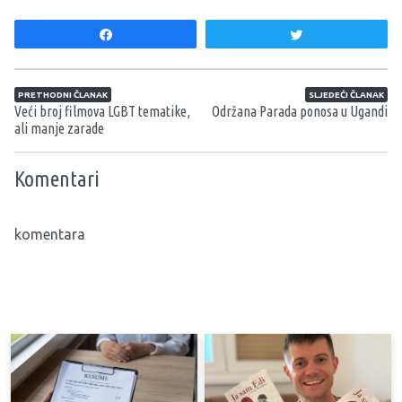
Share
Tweet
Navigacija članaka
PRETHODNI ČLANAK
SLJEDEĆI ČLANAK
Veći broj filmova LGBT tematike,
Održana Parada ponosa u Ugandi
ali manje zarade
Komentari
komentara