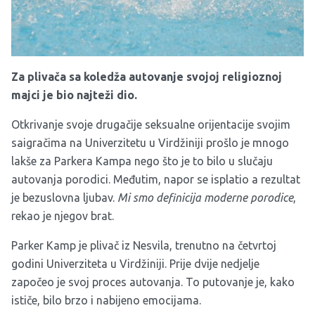
Za plivača sa koledža autovanje svojoj religioznoj
majci je bio najteži dio.
Otkrivanje svoje drugačije seksualne orijentacije svojim
saigračima na Univerzitetu u Virdžiniji prošlo je mnogo
lakše za Parkera Kampa nego što je to bilo u slučaju
autovanja porodici. Međutim, napor se isplatio a rezultat
je bezuslovna ljubav.
Mi smo definicija moderne porodice
,
rekao je njegov brat.
Parker Kamp je plivač iz Nesvila, trenutno na četvrtoj
godini Univerziteta u Virdžiniji. Prije dvije nedjelje
započeo je svoj proces autovanja. To putovanje je, kako
ističe, bilo brzo i nabijeno emocijama.