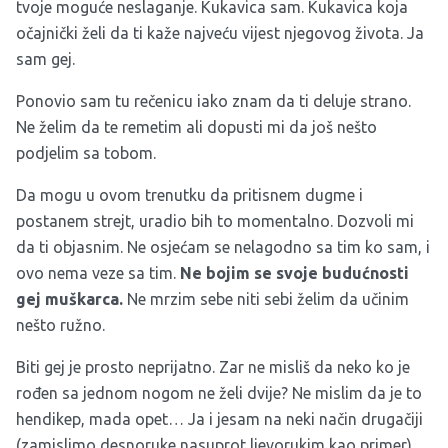
tvoje moguće neslaganje. Kukavica sam. Kukavica koja
očajnički želi da ti kaže najveću vijest njegovog života. Ja
sam gej.
Ponovio sam tu rečenicu iako znam da ti deluje strano.
Ne želim da te remetim ali dopusti mi da još nešto
podjelim sa tobom.
Da mogu u ovom trenutku da pritisnem dugme i
postanem strejt, uradio bih to momentalno. Dozvoli mi
da ti objasnim. Ne osjećam se nelagodno sa tim ko sam, i
ovo nema veze sa tim.
Ne bojim se svoje budućnosti
gej muškarca.
Ne mrzim sebe niti sebi želim da učinim
nešto ružno.
Biti gej je prosto neprijatno. Zar ne misliš da neko ko je
rođen sa jednom nogom ne želi dvije? Ne mislim da je to
hendikep, mada opet… Ja i jesam na neki način drugačiji
(zamislimo desnoruke nasuprot ljevorukim kao primer).