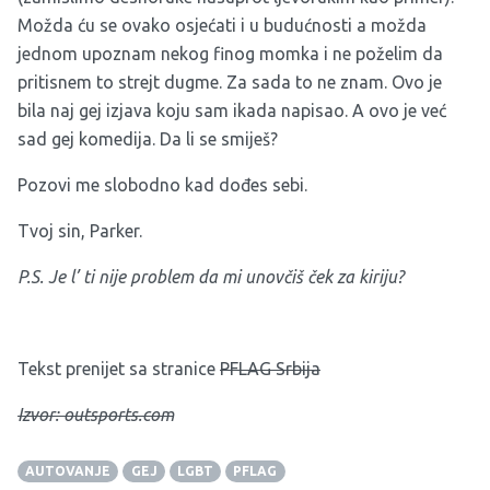
Možda ću se ovako osjećati i u budućnosti a možda
jednom upoznam nekog finog momka i ne poželim da
pritisnem to strejt dugme. Za sada to ne znam. Ovo je
bila naj gej izjava koju sam ikada napisao. A ovo je već
sad gej komedija. Da li se smiješ?
Pozovi me slobodno kad dođes sebi.
Tvoj sin, Parker.
P.S. Je l’ ti nije problem da mi unovčiš ček za kiriju?
Tekst prenijet sa stranice
PFLAG Srbija
Izvor: outsports.com
AUTOVANJE
GEJ
LGBT
PFLAG