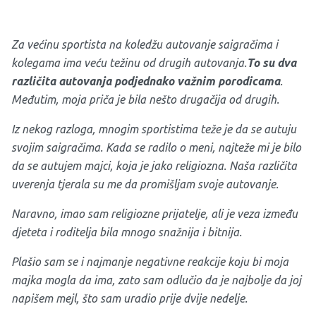
Za većinu sportista na koledžu autovanje saigračima i
kolegama ima veću težinu od drugih autovanja.
To su dva
različita autovanja podjednako važnim porodicama
.
Međutim, moja priča je bila nešto drugačija od drugih.
Iz nekog razloga, mnogim sportistima teže je da se autuju
svojim saigračima. Kada se radilo o meni, najteže mi je bilo
da se autujem majci, koja je jako religiozna. Naša različita
uverenja tjerala su me da promišljam svoje autovanje.
Naravno, imao sam religiozne prijatelje, ali je veza između
djeteta i roditelja bila mnogo snažnija i bitnija.
Plašio sam se i najmanje negativne reakcije koju bi moja
majka mogla da ima, zato sam odlučio da je najbolje da joj
napišem mejl, što sam uradio prije dvije nedelje.