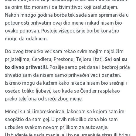
sa onim što moram i da živim život koji zaslužujem.
Nakon mnogo godina borbe tek sada sam spreman da u
potpunosti prihvatim ovaj dio mene i nikad nisam bio
ovako ponosan. Posloje višegodišnje borbe konačno
mogu da odahnem.
Do ovog trenutka već sam rekao svim mojim najbližim
prijateljima, Čendleru, Prestonu, Tejloru i tati.
Svi oni su
to divno prihvatili.
Poslije samo pet dana i bezbroj priča
shvatio sam da nisam samo prihvaćen vec i osnažen.
Iskreno mogu da kažem kako nikada nisam bio srećniji i
osećao toliko ljubavi, kao kada se Čendler rasplakao
preko telefona od sreće zbog mene.
Mnogi su bili impresionirani lakoćom sa kojom sam im
saopštio da sam gej. U prvih nekoliko dana bio sam
uzbuđen svakom novom prilikom za autovanje.
Uzbuđenje je sada manje, ali to ne umanjuje stres ili brigu