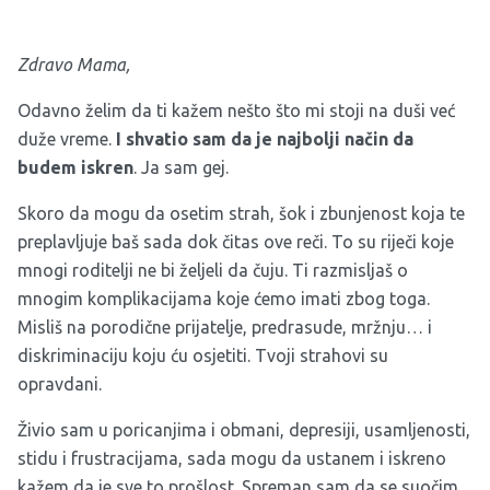
Zdravo Mama,
Odavno želim da ti kažem nešto što mi stoji na duši već
duže vreme.
I shvatio sam da je najbolji način da
budem iskren
. Ja sam gej.
Skoro da mogu da osetim strah, šok i zbunjenost koja te
preplavljuje baš sada dok čitas ove reči. To su riječi koje
mnogi roditelji ne bi željeli da čuju. Ti razmisljaš o
mnogim komplikacijama koje ćemo imati zbog toga.
Misliš na porodične prijatelje, predrasude, mržnju… i
diskriminaciju koju ću osjetiti. Tvoji strahovi su
opravdani.
Živio sam u poricanjima i obmani, depresiji, usamljenosti,
stidu i frustracijama, sada mogu da ustanem i iskreno
kažem da je sve to prošlost. Spreman sam da se suočim