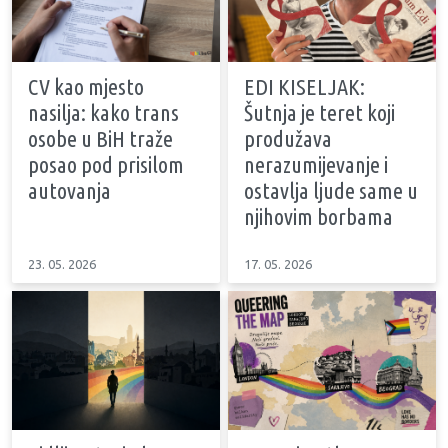
CV kao mjesto
EDI KISELJAK:
nasilja: kako trans
Šutnja je teret koji
osobe u BiH traže
produžava
posao pod prisilom
nerazumijevanje i
autovanja
ostavlja ljude same u
njihovim borbama
23. 05. 2026
17. 05. 2026