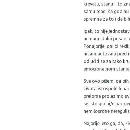
krevetu, stanu – to zn
samu tebe. Za godinu 
spremna za to i da bih
Ipak, to nije jednost
nemam stalni posao, n
Ponajprije, oni bi rekl
nisam autovala pred m
odlučiti se za tako kr
emocionalnom stanju, 
Sve ovo pišem, da bih
života istospolnih par
preloma prolazimo svi/
se istospolni/e partner
nemilosrdne neregulis
Najprije, eto ga, da, 