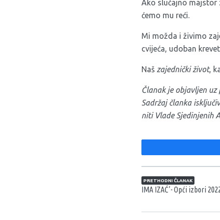
Ako slučajno majstor z
ćemo mu reći.
Mi možda i živimo zaj
cvijeća, udoban krevet
Naš
zajednički život
, k
Članak je objavljen u
Sadržaj članka isključ
niti Vlade Sjedinjenih 
Navigacija član
PRETHODNI ČLANAK
IMA IZAĆ’- Opći izbori 202