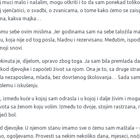
j muci malo i našalim, mogu otkriti i to da sam ponekad tolik
j vjenčanici, o svadbi, o zvanicama, o tome kako ćemo se zaisg
žena, kakva majka…
mu sebe ovim mislima. Jer godinama sam na sebe taložila ma
, koja nije od tog posla, hladnu i rezervisanu. Međutim, ispod 
moji snovi.
kinuta je, dijelom, upravo zbog toga. Ja sam bila premlada da
 kod djevojke i započeti život sa njom. Ona je to, sa druge strane
ada nezaposlena, mlada, bez dovršenog školovanja… Sada sam,
blemu i iskušenju.
između kuće u kojoj sam odrasla i u kojoj i dalje živim i mog
vota sa ženom koju volim. Između to dvoje, stojim rastrzana, 
eči bol.
od djevojke. U njenom stanu imamo sve o čemu sam maštala – 
 ogoljevamo. Provesti sa nekim nekoliko dana, mjeseci, noći, j