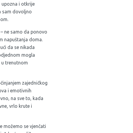
 upozna i otkrije
da sam dovoljno
com.
er – ne samo da ponovo
jom napuštanja doma.
dući da se nikada
da odjednom mogla
i, u trenutnom
očinjanjem zajedničkog
ova i emotivnih
avno, na sve to, kada
ne, vrlo krute i
 ne možemo se vjenčati