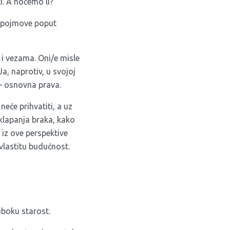
ti. A hoćemo li?
e pojmove poput
 i vezama. Oni/e misle
a, naprotiv, u svojoj
 – osnovna prava.
eće prihvatiti, a uz
klapanja braka, kako
iz ove perspektive
vlastitu budućnost.
uboku starost.