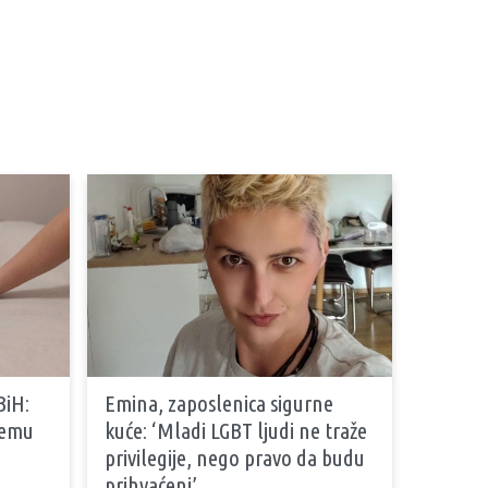
BiH:
Emina, zaposlenica sigurne
stemu
kuće: ‘Mladi LGBT ljudi ne traže
privilegije, nego pravo da budu
prihvaćeni’