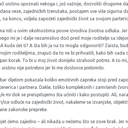
ači uistinu upoznati nekoga i, još važnije, dozvoliti drugome da
dana veze, zajedničkih trenutaka, postajem sve više sigurna 
, na koncu, voljela započeti zajednički život sa svojom parteri
avna niti u ovim okolnostima posve izvodiva životna odluka. J
ego mi je i dalje nezamislivo doći pred moje roditelje sa ide
i: A kuda ćeš ti? A šta bih ja na to mogla odgovoriti? Zaista, bu
ojim roditeljima, znajući da to ne bi prihvatili, kako bih sa
upan korak. To bi u moj život donijelo strahovit potres. A to m
uistinu nije potrebno jer bi me doslovce prelomilo.
 bar dijelom pokazala koliko emotivnih zapreka stoji pred zap
tenerica i partnera. Dakle, toliko kompleksnih i zamršenih čvor
e mi dok se preispitujemo šta učiniti i kako postupiti. Ali, nar
i/ice odluče na zajednički život, nakaleme se izvanjske, objektiv
ane zakonske prepreke.
živjet ćemo zajedno – ali nikada u nečemu što se zove brak. Jer