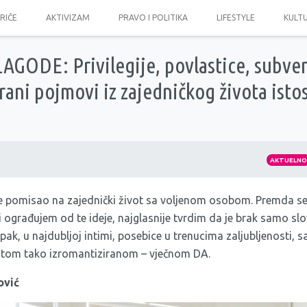
PRIČE
AKTIVIZAM
PRAVO I POLITIKA
LIFESTYLE
KULT
ODE: Privilegije, povlastice, subvenc
erani pojmovi iz zajedničkog života isto
AKTUELN
e pomisao na zajednički život sa voljenom osobom. Premda se 
ograđujem od te ideje, najglasnije tvrdim da je brak samo slo
ak, u najdubljoj intimi, posebice u trenucima zaljubljenosti, 
o tom tako izromantiziranom – vječnom DA.
ović