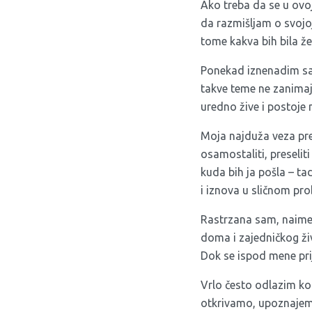
Ako treba da se u ovo
da razmišljam o svojo
tome kakva bih bila 
Ponekad iznenadim sa
takve teme ne zanimaju
uredno žive i postoje 
Moja najduža veza pre
osamostaliti, preseliti
kuda bih ja pošla – t
i iznova u sličnom pro
Rastrzana sam, naime, 
doma i zajedničkog ži
Dok se ispod mene prij
Vrlo često odlazim k
otkrivamo, upoznajemo,