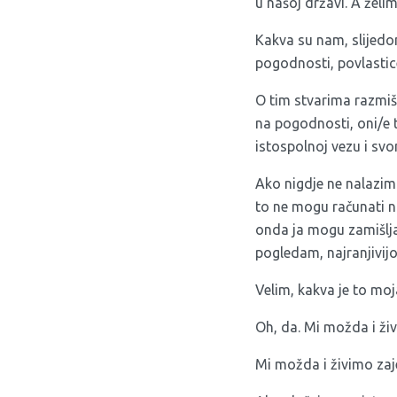
u našoj državi. A želim
Kakva su nam, slijedo
pogodnosti, povlastice,
O tim stvarima razmiš
na pogodnosti, oni/e t
istospolnoj vezu i sv
Ako nigdje ne nalazim 
to ne mogu računati n
onda ja mogu zamišlja
pogledam, najranjivij
Velim, kakva je to moj
Oh, da. Mi možda i živ
Mi možda i živimo zaje