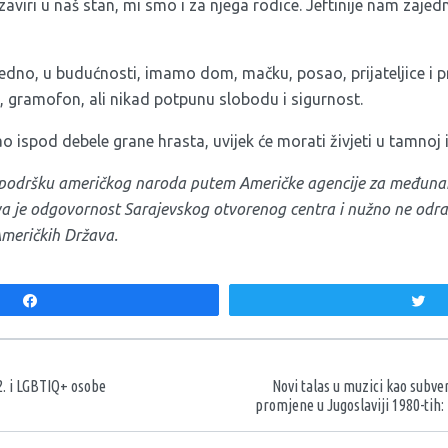
aviri u naš stan, mi smo i za njega rodice. Jeftinije nam zaje
edno, u budućnosti, imamo dom, mačku, posao, prijateljice i p
, gramofon, ali nikad potpunu slobodu i sigurnost.
ao ispod debele grane hrasta, uvijek će morati živjeti u tamnoj i
z podršku američkog naroda putem Američke agencije za međunar
iva je odgovornost Sarajevskog otvorenog centra i nužno ne od
Američkih Država.
Share
T
aka
2. i LGBTIQ+ osobe
Novi talas u muzici kao subve
promjene u Jugoslaviji 1980-tih: