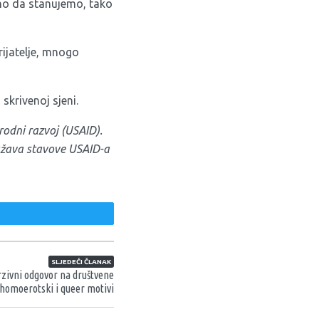
dno da stanujemo, tako
rijatelje, mnogo
 skrivenoj sjeni.
odni razvoj (USAID).
ražava stavove USAID-a
weet
SLJEDEĆI ČLANAK
rzivni odgovor na društvene
 homoerotski i queer motivi