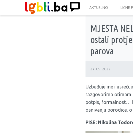
AKTUELNO
LIČNE 
MJESTA NELAG
ostali protj
parova
27. 09. 2022
Uzbuđuje me i usrećuj
razgovorima otimam i 
potpis, formalnost… Ip
osnivanju porodice, 
PIŠE: Nikolina Todor