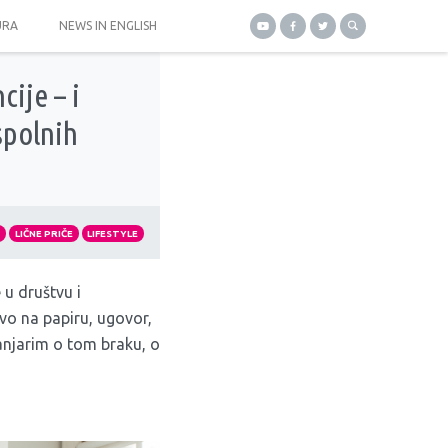
URA
NEWS IN ENGLISH
ije – i
spolnih
O
LIČNE PRIČE
LIFESTYLE
u društvu i
vo na papiru, ugovor,
sanjarim o tom braku, o