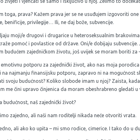
o živjeti i vjenčati se samo i isključivo u njoj. Želimo to dočeka
m toga, prava? Kažem prava jer se ne usuđujem izgovoriti on
 benificije, privilegije… Ili, ne daj bože, subvencije.
ljaju moji/e drugovi i drugarice u heteroseksualnim brakovima
raže pomoć i povlastice od države. Oni/e dobijaju subvencije. J
om budućem zajedničkom životu, još uvijek se moram boriti za
emotivnu potporu za zajednički život, ako nas moja porodica n
i na najmanju finansijsku potporu, zapravo ni na mogućnost s
ti svoju budućnost? Koliko slobode imam u njoj? Zaista, kada 
om me čini upravo činjenica da moram obeshrabreno gledati u 
a budućnost, naš zajednički život?
imo zajedno, ali naši nam roditelji nikada neće otvoriti vrata.
dno, ali ako ko upita – mi smo rodice, cimerice. I tako do u d