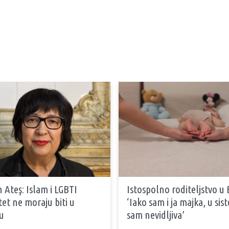
 Ateş: Islam i LGBTI
Istospolno roditeljstvo u 
tet ne moraju biti u
‘Iako sam i ja majka, u si
u
sam nevidljiva’