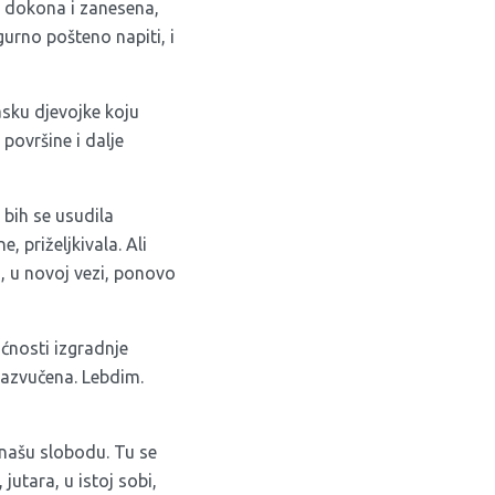
o dokona i zanesena,
urno pošteno napiti, i
sku djevojke koju
površine i dalje
 bih se usudila
, priželjkivala. Ali
 u novoj vezi, ponovo
ućnosti izgradnje
razvučena. Lebdim.
našu slobodu. Tu se
utara, u istoj sobi,