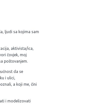
a, ljudi sa kojima sam
cija, aktivista/ica,
vori čovjek, moj
 sa poštovanjem.
gućnost da se
 i ulici,
nali, a koji me, čini
ti i modelizovati