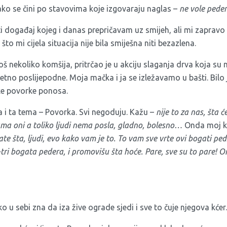
ako se čini po stavovima koje izgovaraju naglas –
ne vole peder
i događaj kojeg i danas prepričavam uz smijeh, ali mi zapravo 
to mi cijela situacija nije bila smiješna niti bezazlena.
oš nekoliko komšija, pritrčao je u akciju slaganja drva koja su
jetno poslijepodne. Moja mačka i ja se izležavamo u bašti. Bilo 
e povorke ponosa.
i ta tema – Povorka. Svi negoduju. Kažu –
nije to za nas, šta ć
ama oni a toliko ljudi nema posla, gladno, bolesno…
Onda moj ko
te šta, ljudi, evo kako vam je to. To vam sve vrte ovi bogati ped
tri bogata pedera, i promovišu šta hoće. Pare, sve su to pare! O
o u sebi zna da iza žive ograde sjedi i sve to čuje njegova kćer.