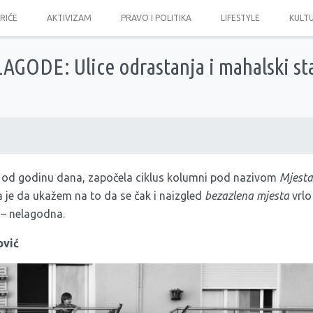
PRIČE
AKTIVIZAM
PRAVO I POLITIKA
LIFESTYLE
KULT
GODE: Ulice odrastanja i mahalski st
e od godinu dana, započela ciklus kolumni pod nazivom
Mjesta
la je da ukažem na to da se čak i naizgled
bezazlena mjesta
vrlo
u – nelagodna.
ović