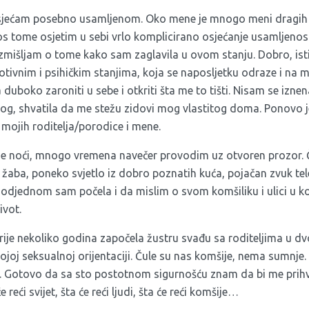
sjećam posebno usamljenom. Oko mene je mnogo meni dragih i 
os tome osjetim u sebi vrlo komplicirano osjećanje usamljenosti
zmišljam o tome kako sam zaglavila u ovom stanju. Dobro, istin
otivnim i psihičkim stanjima, koja se naposljetku odraze i na mo
 duboko zaroniti u sebe i otkriti šta me to tišti. Nisam se izne
og, shvatila da me stežu zidovi mog vlastitog doma. Ponovo j
 mojih roditelja/porodice i mene.
etne noći, mnogo vremena navečer provodim uz otvoren prozor.
 žaba, poneko svjetlo iz dobro poznatih kuća, pojačan zvuk tel
odjednom sam počela i da mislim o svom komšiliku i ulici u ko
ivot.
ije nekoliko godina započela žustru svađu sa roditeljima u dvo
oj seksualnoj orijentaciji. Čule su nas komšije, nema sumnje. 
rah. Gotovo da sa sto postotnom sigurnošću znam da bi me prih
e reći svijet, šta će reći ljudi, šta će reći komšije…