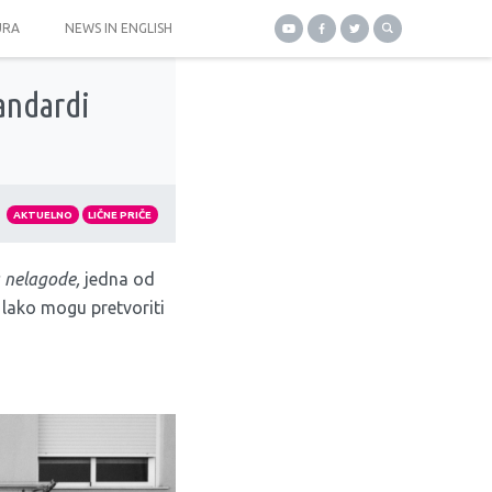
URA
NEWS IN ENGLISH
andardi
AKTUELNO
LIČNE PRIČE
 nelagode,
jedna od
 lako mogu pretvoriti