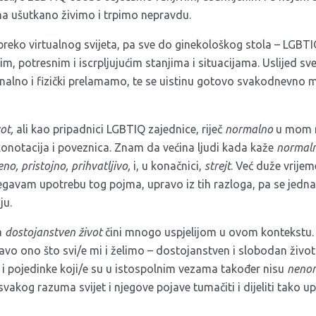
a ušutkano živimo i trpimo nepravdu.
preko virtualnog svijeta, pa sve do ginekološkog stola – LGBT
m, potresnim i iscrpljujućim stanjima i situacijama. Uslijed s
alno i fizički prelamamo, te se uistinu gotovo svakodnevno 
vot,
ali kao pripadnici LGBTIQ zajednice, riječ
normalno
u mom m
konotacija i poveznica. Znam da većina ljudi kada kaže
normal
no, pristojno, prihvatljivo,
i, u konačnici,
strejt
. Već duže vrijem
egavam upotrebu tog pojma, upravo iz tih razloga, pa se jedn
ju.
a
dostojanstven život
čini mnogo uspjelijom u ovom kontekstu
pravo ono što svi/e mi i želimo – dostojanstven i slobodan život.
 i pojedinke koji/e su u istospolnim vezama također nisu
nenor
svakog razuma svijet i njegove pojave tumačiti i dijeliti tako 