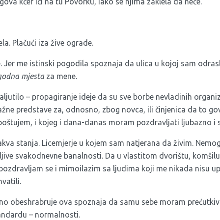
gova kćer ići na tu Povorku, iako se njima zaklela da neće.
ela. Plačući iza žive ograde.
 Jer me istinski pogodila spoznaja da ulica u kojoj sam odrasl
godna mjesta
za mene.
ljutilo – propagiranje ideje da su sve borbe nevladinih organiza
žne predstave za, odnosno, zbog novca, ili činjenica da to go
 poštujem, i kojeg i dana-danas moram pozdravljati ljubazno i
akva stanja. Licemjerje u kojem sam natjerana da živim. Nemo
ive svakodnevne banalnosti. Da u vlastitom dvorištu, komšiluku
ozdravljam se i mimoilazim sa ljudima koji me nikada nisu upoz
vatili.
no obeshrabruje ova spoznaja da samu sebe moram prećutkiva
ndardu – normalnosti.