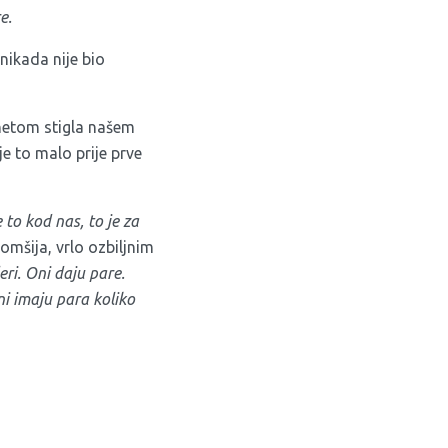
e.
nikada nije bio
 netom stigla našem
je to malo prije prve
e to kod nas, to je za
mšija, vrlo ozbiljnim
eri. Oni daju pare.
ni imaju para koliko