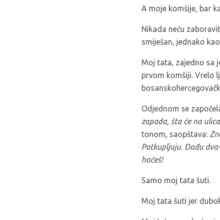
A moje komšije, bar k
Nikada neću zaboravit
smiješan, jednako kao š
Moj tata, zajedno sa j
prvom komšiji. Vrelo l
bosanskohercegovačk
Odjednom se započela 
zapada, šta će na ulic
tonom, saopštava:
Zna
Potkupljuju. Dođu dva-
hoćeš!
Samo moj tata šuti.
Moj tata šuti jer dubok