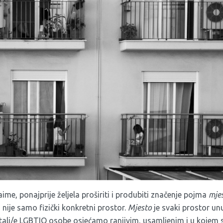
e, ponajprije željela proširiti i produbiti značenje pojma
mje
nije samo fizički konkretni prostor.
Mjesto
je svaki prostor un
ostali/e LGBTIQ osobe osjećamo ranjivim, usamljenim i u kojem