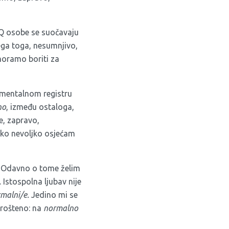
IQ osobe se suočavaju
vega toga, nesumnjivo,
moramo boriti za
entalnom registru
no
, između ostaloga,
e, zapravo,
ako nevoljko osjećam
. Odavno o tome želim
 Istospolna ljubav nije
malni/e.
Jedino mi se
uprošteno: na
normalno