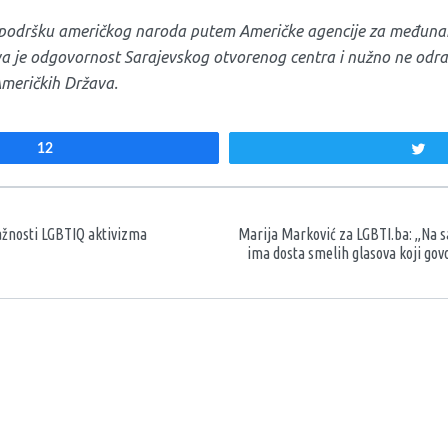
z podršku američkog naroda putem Američke agencije za međunar
iva je odgovornost Sarajevskog otvorenog centra i nužno ne od
Američkih Država.
12
T
aka
važnosti LGBTIQ aktivizma
Marija Marković za LGBTI.ba: „Na s
ima dosta smelih glasova koji gov