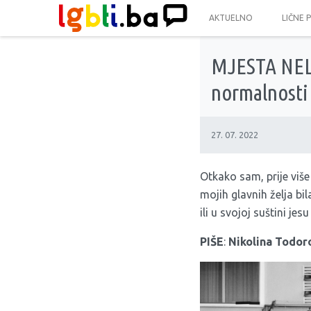
AKTUELNO
LIČNE 
MJESTA NELA
normalnosti
27. 07. 2022
Otkako sam, prije viš
mojih glavnih želja bi
ili u svojoj suštini jes
PIŠE
:
Nikolina Todor