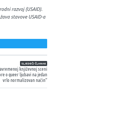
odni razvoj (USAID).
ražava stavove USAID-a
weet
SLJEDEĆI ČLANAK
avremenoj književnoj sceni
ore o queer ljubavi na jedan
vrlo normalizovan način“