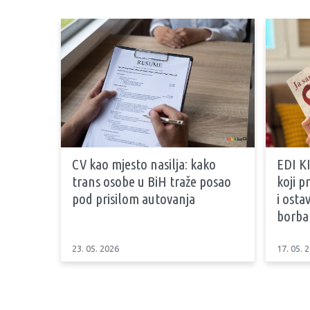
CV kao mjesto nasilja: kako
EDI KI
trans osobe u BiH traže posao
koji 
pod prisilom autovanja
i osta
borb
23. 05. 2026
17. 05. 