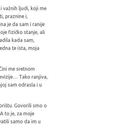
važnih ljudi, koji me
, praznine i,
a je da sam i ranije
je fizičko stanje, ali
nadila kada sam,
edna te ista, moja
 Čini me sretnom
evizije… Tako ranjiva,
joj sam odrasla i u
rištu. Govorili smo o
A to je, za moje
vatili samo da im u