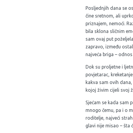
Posljednjih dana se o
čine sretnom, ali uprk
priznajem, nemoći. Ra
bila sklona sličnim em
sam ovaj put poželjela
zapravo, između ostal
najveća briga – odnos
Dok su proljetne i lj
povjetarac, kreketanje
kakva sam ovih dana, 
kojoj živim cijeli svoj ž
Sjećam se kada sam pr
mnogo čemu, pa i o moj
roditelje, najveći st
glavi nije misao – šta ć