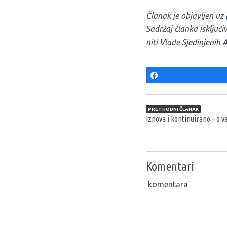
Članak je objavljen u
Sadržaj članka isključ
niti Vlade Sjedinjenih 
Share
Navigacija član
PRETHODNI ČLANAK
Iznova i kontinuirano – o 
Komentari
komentara