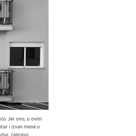
sto.
Jer ono, u ovim
utar i izvan mene u
 smo, zapravo,