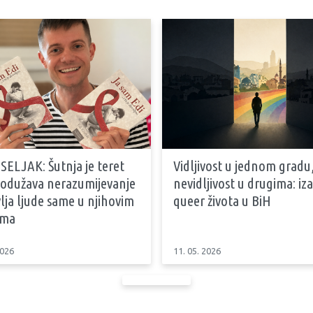
SELJAK: Šutnja je teret
Vidljivost u jednom gradu
produžava nerazumijevanje
nevidljivost u drugima: iz
vlja ljude same u njihovim
queer života u BiH
ama
2026
11. 05. 2026