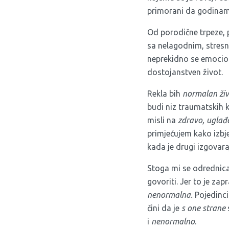
primorani da godinam
Od porodične trpeze, 
sa nelagodnim, stresni
neprekidno se emocion
dostojanstven život.
Rekla bih
normalan ži
budi niz traumatskih 
misli na
zdravo, uglađe
primjećujem kako izbj
kada je drugi izgovara
Stoga mi se odrednic
govoriti. Jer to je za
nenormalna.
Pojedinci
čini da je
s one strane
i
nenormalno
.