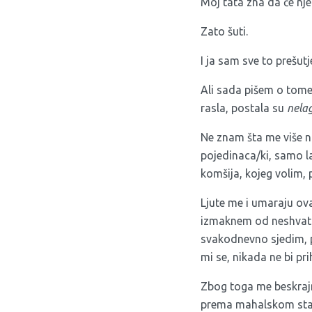
Moj tata zna da će nje
Zato šuti.
I ja sam sve to prešutj
Ali sada pišem o tome.
rasla, postala su
nela
Ne znam šta me više na
pojedinaca/ki, samo la
komšija, kojeg volim,
Ljute me i umaraju ov
izmaknem od neshvatlj
svakodnevno sjedim, p
mi se, nikada ne bi prih
Zbog toga me beskraj
prema mahalskom sta