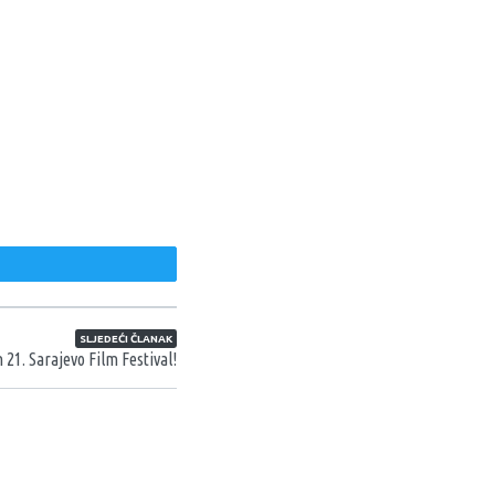
weet
SLJEDEĆI ČLANAK
 21. Sarajevo Film Festival!