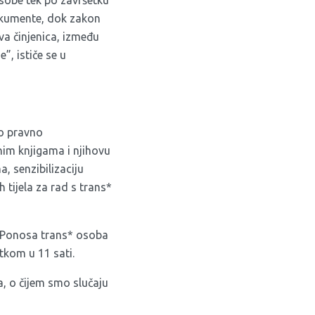
okumente, dok zakon
a činjenica, između
, ističe se u
no pravno
im knjigama i njihovu
 senzibilizaciju
h tijela za rad s trans*
p Ponosa trans* osoba
tkom u 11 sati.
na, o čijem smo
slučaju