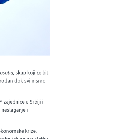
 osoba
, skup koji će biti
obodan dok svi nismo
zajednice u Srbiji i
 neslaganje i
 ekonomske krize,
sobe tek po završetku