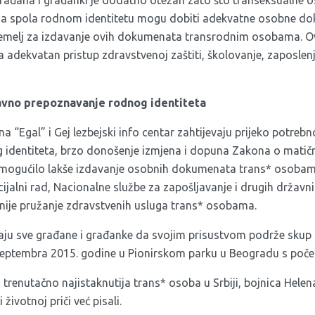
ja spola rodnom identitetu mogu dobiti adekvatne osobne d
temelj za izdavanje ovih dokumenata transrodnim osobama. Ov
dekvatan pristup zdravstvenoj zaštiti, školovanje, zaposlenje”
avno prepoznavanje rodnog identiteta
 “Egal” i Gej lezbejski info centar zahtijevaju prijeko potreb
identiteta, brzo donošenje izmjena i dopuna Zakona o matičn
omogućilo lakše izdavanje osobnih dokumenata trans* osobama,
cijalni rad, Nacionalne službe za zapošljavanje i drugih državni
nije pružanje zdravstvenih usluga trans* osobama.
vaju sve građane i građanke da svojim prisustvom podrže sku
. septembra 2015. godine u Pionirskom parku u Beogradu s poče
 i trenutačno najistaknutija trans* osoba u Srbiji, bojnica Hele
 životnoj priči već pisali
.