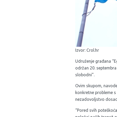
Izvor:
Crol.hr
Udruženje građana “Ega
održan 20. septembra
slobodni”.
Ovim skupom, navode or
konkretne probleme s 
nezadovoljstvo dosa
“Pored svih poteškoća 
položaj naših trans* 