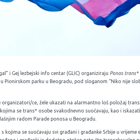
l” i Gej lezbejski info centar (GLIC) organiziraju
Ponos trans*
 u Pionirskom parku u Beogradu, pod sloganom “Niko nije sl
ganizatori/ce, žele ukazati na alarmantno loš položaj trans* 
kojima se trans* osobe svakodnevno suočavaju, kao i iskazati
dašnjim radom Parade ponosa u Beogradu.
s kojima se suočavaju svi građani i građanke Srbije u vrijeme
građana i građanki je dodatno otežan zato što transeksualne o