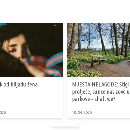
k od hiljadu žena
MJESTA NELAGODE: Stiglo
proljeće, sunce nas zove u
parkove – shall we?
2026
10. 04. 2026