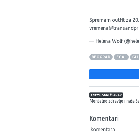
Spremam outfit za 20.
vremena!#transandpr
— Helena Wolf (@hel
BEOGRAD
EGAL
GLI
Navigacija član
PRETHODNI ČLANAK
Mentalno zdravlje i naša če
Komentari
komentara