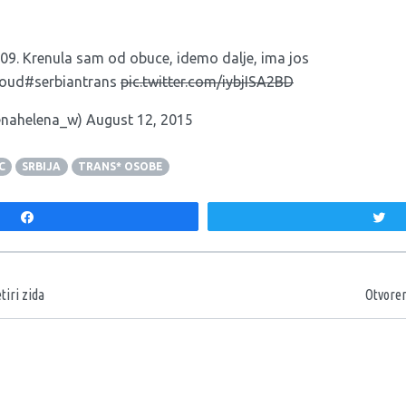
09. Krenula sam od obuce, idemo dalje, ima jos
oud#serbiantrans
pic.twitter.com/iybjISA2BD
enahelena_w)
August 12, 2015
C
SRBIJA
TRANS* OSOBE
Share
T
aka
tiri zida
Otvoren