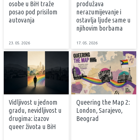
osobe u BiH traže
produžava
posao pod prisilom
nerazumijevanje i
autovanja
ostavlja ljude same u
njihovim borbama
23. 05. 2026
17. 05. 2026
Vidljivost u jednom
Queering the Map 2:
gradu, nevidljivost u
London, Sarajevo,
drugima: izazov
Beograd
queer života u BiH