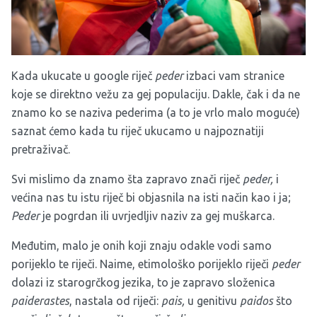
Kada ukucate u google riječ
peder
izbaci vam stranice
koje se direktno vežu za gej populaciju. Dakle, čak i da ne
znamo ko se naziva pederima (a to je vrlo malo moguće)
saznat ćemo kada tu riječ ukucamo u najpoznatiji
pretraživač.
Svi mislimo da znamo šta zapravo znači riječ
peder,
i
većina nas tu istu riječ bi objasnila na isti način kao i ja;
Peder
je pogrdan ili uvrjedljiv naziv za gej muškarca.
Međutim, malo je onih koji znaju odakle vodi samo
porijeklo te riječi. Naime, etimološko porijeklo riječi
peder
dolazi iz starogrčkog jezika, to je zapravo složenica
paiderastes
, nastala od riječi:
pais,
u genitivu
paidos
što