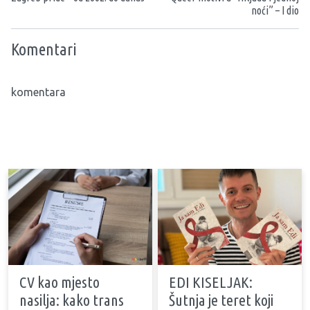
noći” – I dio
Komentari
komentara
CV kao mjesto
EDI KISELJAK:
nasilja: kako trans
Šutnja je teret koji