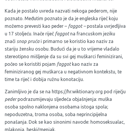
Kada je postalo uvreda nazvati nekoga pederom, nije
poznato. Međutim poznato je da je engleska riječ koju
možemo prevesti kao peder –
faggot –
postala uvrjedljiva
u 17 stoljeću. Inače riječ
faggot
na francuskom jeziku
znači
snop pruća
i primarno se koristio kao naziv za
stariju žensku osobu. Budući da je u to vrijeme vladalo
stereotipno mišljenje da su svi gej muškarci feminizirani,
počeo se koristiti pojam
faggot
kao naziv za
feminiziranog gej muškarca u negativnom kontekstu, te
time ta riječ i dobija ružnu konotaciju.
Zanimljivo je da se na https://hr.wiktionary.org pod riječju
peder
podrazumijevaju sljedeća objašnjenja: muška
osoba spolno naklonjena osobama istoga spola;
nepoduzetna, troma osoba, soba neprincipijelna
ponašanja. Dok se kao sinonimi navode: homoseksualac,
mlakonja, beskičmenjak.