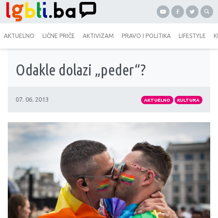
AKTUELNO
LIČNE PRIČE
AKTIVIZAM
PRAVO I POLITIKA
LIFESTYLE
K
Odakle dolazi „peder“?
07. 06. 2013
AKTUELNO
KULTURA