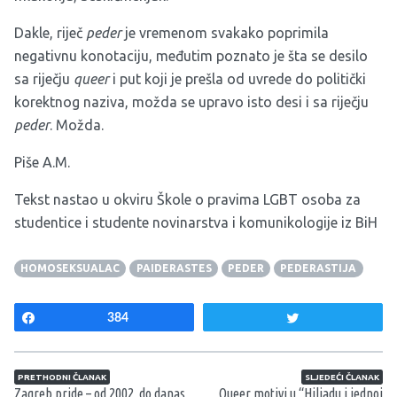
Dakle, riječ
peder
je vremenom svakako poprimila
negativnu konotaciju, međutim poznato je šta se desilo
sa riječju
queer
i put koji je prešla od uvrede do politički
korektnog naziva, možda se upravo isto desi i sa riječju
peder
. Možda.
Piše A.M.
Tekst nastao u okviru
Škole o pravima LGBT osoba za
studentice i studente novinarstva i komunikologije iz BiH
HOMOSEKSUALAC
PAIDERASTES
PEDER
PEDERASTIJA
Share
384
Tweet
Navigacija članaka
PRETHODNI ČLANAK
SLJEDEĆI ČLANAK
Zagreb pride – od 2002. do danas
Queer motivi u “Hiljadu i jednoj