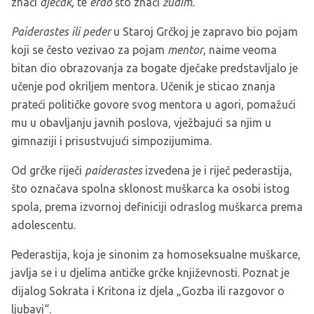
znači
dječak
,
te
erao
što znači
žudim.
Paiderastes ili peder
u Staroj Grčkoj je zapravo bio pojam
koji se često vezivao za pojam
mentor
, naime veoma
bitan dio obrazovanja za bogate dječake predstavljalo je
učenje pod okriljem mentora. Učenik je sticao znanja
prateći političke govore svog mentora u agori, pomažući
mu u obavljanju javnih poslova, vježbajući sa njim u
gimnaziji i prisustvujući simpozijumima.
Od grčke riječi
paiderastes
izvedena je i riječ pederastija,
što označava spolna sklonost muškarca ka osobi istog
spola, prema izvornoj definiciji odraslog muškarca prema
adolescentu.
Pederastija, koja je sinonim za homoseksualne muškarce,
javlja se i u djelima antičke grčke književnosti. Poznat je
dijalog Sokrata i Kritona iz djela „Gozba ili razgovor o
ljubavi“.