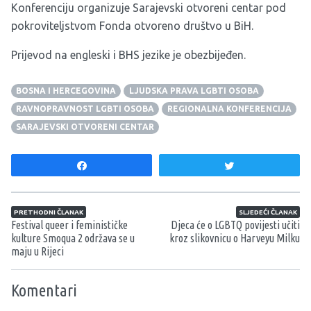
Konferenciju organizuje Sarajevski otvoreni centar pod
pokroviteljstvom Fonda otvoreno društvo u BiH.
Prijevod na engleski i BHS jezike je obezbijeđen.
BOSNA I HERCEGOVINA
LJUDSKA PRAVA LGBTI OSOBA
RAVNOPRAVNOST LGBTI OSOBA
REGIONALNA KONFERENCIJA
SARAJEVSKI OTVORENI CENTAR
Share
Tweet
Navigacija članaka
PRETHODNI ČLANAK
SLJEDEĆI ČLANAK
Festival queer i feminističke
Djeca će o LGBTQ povijesti učiti
kulture Smoqua 2 održava se u
kroz slikovnicu o Harveyu Milku
maju u Rijeci
Komentari