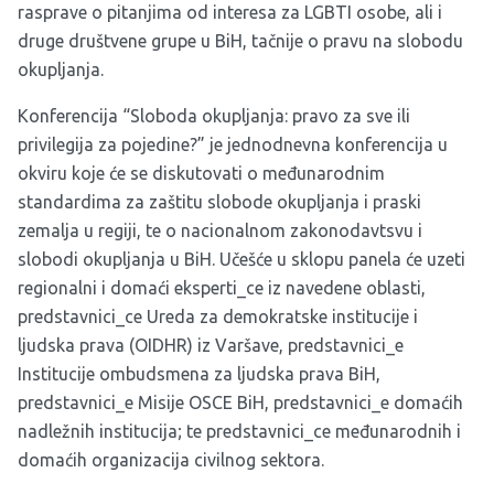
rasprave o pitanjima od interesa za LGBTI osobe, ali i
druge društvene grupe u BiH, tačnije o pravu na slobodu
okupljanja.
Konferencija “Sloboda okupljanja: pravo za sve ili
privilegija za pojedine?” je jednodnevna konferencija u
okviru koje će se diskutovati o međunarodnim
standardima za zaštitu slobode okupljanja i praski
zemalja u regiji, te o nacionalnom zakonodavtsvu i
slobodi okupljanja u BiH. Učešće u sklopu panela će uzeti
regionalni i domaći eksperti_ce iz navedene oblasti,
predstavnici_ce Ureda za demokratske institucije i
ljudska prava (OIDHR) iz Varšave, predstavnici_e
Institucije ombudsmena za ljudska prava BiH,
predstavnici_e Misije OSCE BiH, predstavnici_e domaćih
nadležnih institucija; te predstavnici_ce međunarodnih i
domaćih organizacija civilnog sektora.