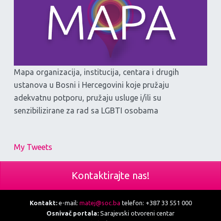
Mapa organizacija, institucija, centara i drugih
ustanova u Bosni i Hercegovini koje pružaju
adekvatnu potporu, pružaju usluge i/ili su
senzibilizirane za rad sa LGBTI osobama
My Tweets
Kontaktirajte nas!
Kontakt:
e-mail:
matej@soc.ba
telefon: +387 33 551 000
Osnivač portala:
Sarajevski otvoreni centar