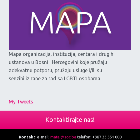
Mapa organizacija, institucija, centara i drugih
ustanova u Bosni i Hercegovini koje pružaju
adekvatnu potporu, pružaju usluge i/ili su
senzibilizirane za rad sa LGBTI osobama
My Tweets
Kontaktirajte nas!
Kontakt:
e-mail:
matej@soc.ba
telefon: +387 33 551 000