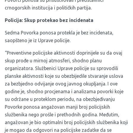
Povorci ponosa su prisustvovali i predstavnici
crnogorskih institucija i političkih partija.
Policija: Skup protekao bez incidenata
Sedma Povorka ponosa protekla je bez incidenata,
saopšteno je iz Uprave policije.
“Preventivne policijske aktivnosti doprinijele su da ovaj
skup prođe u mirnoj atmosferi, shodno planu
organizatora. Službenici Uprave policije su sprovodili
planske aktivnosti koje su obezbijedile stvaranje uslova
za bezbjedno odvijanje ovog javnog okupljanja. I ove
godine je, shodno procjenama i analizama povorki koje
su održane u proteklom periodu, na obezbjeđivanju
Povorke ponosa angažovan manji broj policijskih
službenika nego prošle i prethodnih godina. Međutim,
angažovan je bio optimalni broj policijskih službenika koji
je mogao da odgovori na policijske zadatke da se