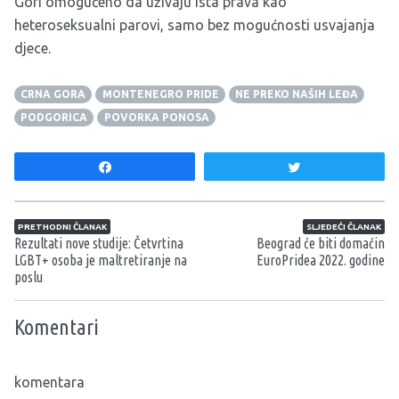
Gori omogućeno da uživaju ista prava kao
heteroseksualni parovi, samo bez mogućnosti usvajanja
djece.
CRNA GORA
MONTENEGRO PRIDE
NE PREKO NAŠIH LEĐA
PODGORICA
POVORKA PONOSA
Share
Tweet
Navigacija članaka
PRETHODNI ČLANAK
SLJEDEĆI ČLANAK
Rezultati nove studije: Četvrtina
Beograd će biti domaćin
LGBT+ osoba je maltretiranje na
EuroPridea 2022. godine
poslu
Komentari
komentara