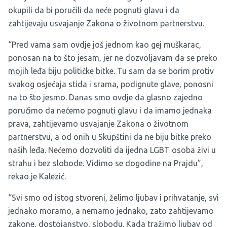
okupili da bi poručili da neće pognuti glavu i da
zahtijevaju usvajanje Zakona o životnom partnerstvu.
“Pred vama sam ovdje još jednom kao gej muškarac,
ponosan na to što jesam, jer ne dozvoljavam da se preko
mojih leđa biju političke bitke. Tu sam da se borim protiv
svakog osjećaja stida i srama, podignute glave, ponosni
na to što jesmo. Danas smo ovdje da glasno zajedno
poručimo da nećemo pognuti glavu i da imamo jednaka
prava, zahtijevamo usvajanje Zakona o životnom
partnerstvu, a od onih u Skupštini da ne biju bitke preko
naših leđa. Nećemo dozvoliti da ijedna LGBT osoba živi u
strahu i bez slobode. Vidimo se dogodine na Prajdu”,
rekao je Kalezić.
“Svi smo od istog stvoreni, želimo ljubav i prihvatanje, svi
jednako moramo, a nemamo jednako, zato zahtijevamo
zakone, dostojanstvo, slobodu. Kada tražimo ljubav od