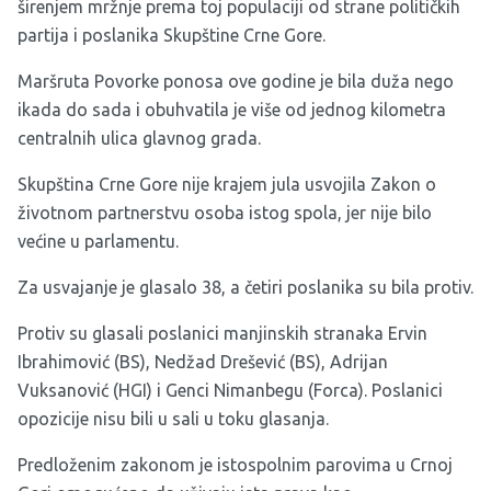
širenjem mržnje prema toj populaciji od strane političkih
partija i poslanika Skupštine Crne Gore.
Maršruta Povorke ponosa ove godine je bila duža nego
ikada do sada i obuhvatila je više od jednog kilometra
centralnih ulica glavnog grada.
Skupština Crne Gore nije krajem jula usvojila Zakon o
životnom partnerstvu osoba istog spola, jer nije bilo
većine u parlamentu.
Za usvajanje je glasalo 38, a četiri poslanika su bila protiv.
Protiv su glasali poslanici manjinskih stranaka Ervin
Ibrahimović (BS), Nedžad Drešević (BS), Adrijan
Vuksanović (HGI) i Genci Nimanbegu (Forca). Poslanici
opozicije nisu bili u sali u toku glasanja.
Predloženim zakonom je istospolnim parovima u Crnoj