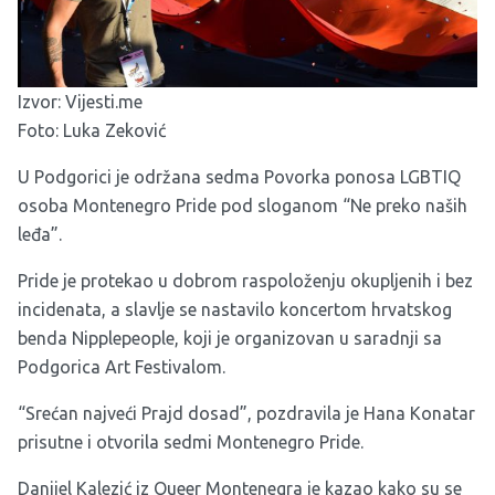
Izvor: Vijesti.me
Foto: Luka Zeković
U Podgorici je održana sedma Povorka ponosa LGBTIQ
osoba Montenegro Pride pod sloganom “Ne preko naših
leđa”.
Pride je protekao u dobrom raspoloženju okupljenih i bez
incidenata, a slavlje se nastavilo koncertom hrvatskog
benda Nipplepeople, koji je organizovan u saradnji sa
Podgorica Art Festivalom.
“Srećan najveći Prajd dosad”, pozdravila je Hana Konatar
prisutne i otvorila sedmi Montenegro Pride.
Danijel Kalezić iz Queer Montenegra je kazao kako su se