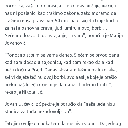
porodica, zaštitu od nasilja… niko nas ne čuje, ne čuju
nas ni poslanici kad tražimo zakone, zato moramo da
tražimo naša prava. Već 50 godina u svijetu traje borba
za naša osnovna prava, ljudi umiru u ovoj borbi…
Nećemo dozvoliti odustajanje, tu smo”, poručila je Marija
Jovanović.
“Ponosno stojim sa vama danas. Sjećam se prvog dana
kad sam došao u zajednicu, kad sam rekao da nikad
neću doći na Prajd. Danas shvatam težinu ovih koraka,
svi vi dajete težinu ovoj borbi, svo nasilje koje je prešlo
preko naših leđa učinilo je da danas budemo hrabri”,
rekao je Nikola Ilić.
Jovan Ulićević iz Spektre je poručio da “naša leđa nisu
stanica za tuđa nezadovoljstva”.
“Stojim ovdje da pokažem da me nisu slomili. Da jednog