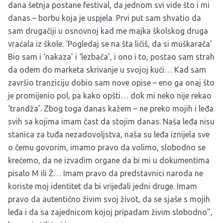
dana šetnja postane festival, da jednom svi vide što i mi
danas – borbu koja je uspjela. Prvi put sam shvatio da
sam drugačiji u osnovnoj kad me majka školskog druga
vraćala iz škole. ‘Pogledaj se na šta ličiš, da si muškarača’
Bio sam i ‘nakaza’ i ‘lezbača’, i ono i to, postao sam strah
da odem do marketa skrivanje u svojoj kući… Kad sam
završio tranziciju dobio sam nove opise – eno ga onaj što
je promijenio pol, pa kako opšti… dok mi neko nije rekao
‘trandža’. Zbog toga danas kažem – ne preko mojih i leđa
svih sa kojima imam čast da stojim danas. Naša leđa nisu
stanica za tuđa nezadovoljstva, naša su leđa iznijela sve
o čemu govorim, imamo pravo da volimo, slobodno se
krećemo, da ne izvadim organe da bi mi u dokumentima
pisalo M ili Ž… Imam pravo da predstavnici naroda ne
koriste moj identitet da bi vrijeđali jedni druge. Imam
pravo da autentično živim svoj život, da se sjaše s mojih
leđa i da sa zajednicom kojoj pripadam živim slobodno”,