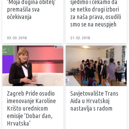
‘Moja dugina obitelj’
sjedimo i čekamo da
premašila sva
se netko drugi izbori
očekivanja
za naša prava, osudili
smo se na neuspjeh
03. 03. 2018
21. 02. 2018
Zagreb Pride osudio
Savjetovalište Trans
imenovanje Karoline
Aida u Hrvatskoj
Krišto urednicom
nastavlja s radom
emisije ‘Dobar dan,
Hrvatska’