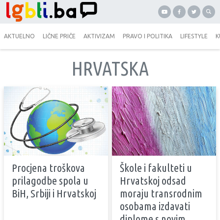
AKTUELNO
LIČNE PRIČE
AKTIVIZAM
PRAVO I POLITIKA
LIFESTYLE
K
HRVATSKA
Procjena troškova
Škole i fakulteti u
prilagodbe spola u
Hrvatskoj odsad
BiH, Srbiji i Hrvatskoj
moraju transrodnim
osobama izdavati
diplome s novim