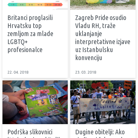
Britanci proglasili
Zagreb Pride osudio
Hrvatsku top
Vladu RH, traže
zemljom za mlade
uklanjanje
LGBTQ+
interpretativne izjave
profesionalce
uz Istanbulsku
konvenciju
22. 04. 2018
23. 03. 2018
Podrška slikovnici
Dugine obitelji: Ako