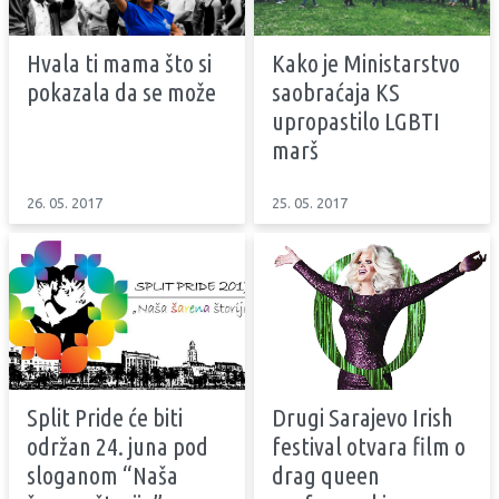
Hvala ti mama što si
Kako je Ministarstvo
pokazala da se može
saobraćaja KS
upropastilo LGBTI
marš
26. 05. 2017
25. 05. 2017
Split Pride će biti
Drugi Sarajevo Irish
održan 24. juna pod
festival otvara film o
sloganom “Naša
drag queen