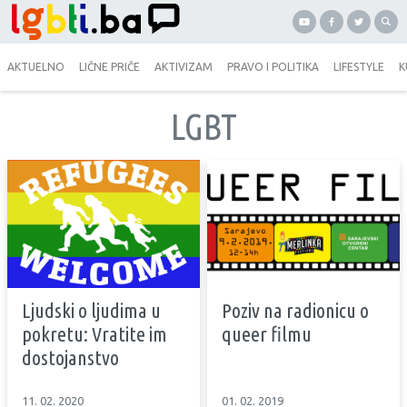
AKTUELNO
LIČNE PRIČE
AKTIVIZAM
PRAVO I POLITIKA
LIFESTYLE
K
LGBT
Ljudski o ljudima u
Poziv na radionicu o
pokretu: Vratite im
queer filmu
dostojanstvo
11. 02. 2020
01. 02. 2019