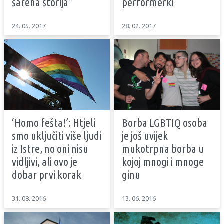
šarena štorija”
performerki
24. 05. 2017
28. 02. 2017
‘Homo fešta!’: Htjeli
Borba LGBTIQ osoba
smo uključiti više ljudi
je još uvijek
iz Istre, no oni nisu
mukotrpna borba u
vidljivi, ali ovo je
kojoj mnogi i mnoge
dobar prvi korak
ginu
31. 08. 2016
13. 06. 2016