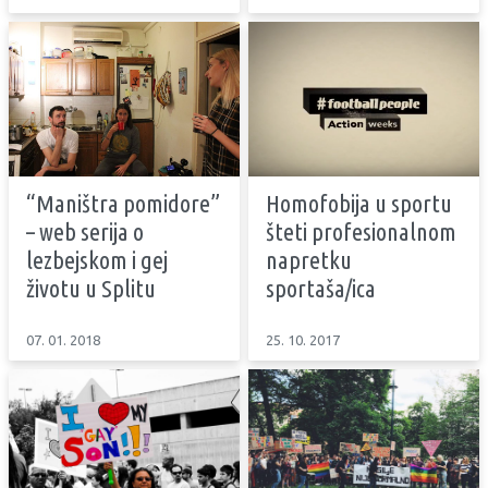
“Maništra pomidore”
Homofobija u sportu
– web serija o
šteti profesionalnom
lezbejskom i gej
napretku
životu u Splitu
sportaša/ica
07. 01. 2018
25. 10. 2017