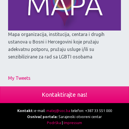
Mapa organizacija, institucija, centara i drugih
ustanova u Bosni i Hercegovini koje pružaju
adekvatnu potporu, pružaju usluge i/ili su
senzibilizirane za rad sa LGBTI osobama
My Tweets
Kontaktirajte nas!
Kontakt:
e-mail:
matej@soc.ba
telefon: +387 33 551 000
Osnivač portala:
Sarajevski otvoreni centar
Podrška
|
Impressum