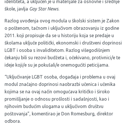
identiteta, a uključen je u materijale za osnovne i srednje
škole, javlja
Gay Star News
.
Razlog uvođenja ovog modula u školski sistem je Zakon
o poštenom, tačnom i uključivom obrazovanju iz godine
2011. koji propisuje da se u historiju koja se predaje u
školama uključe politički, ekonomski i društveni doprinosi
LGBT i osoba s invaliditetom. Razlog višegodišnjem
čekanju bili su rezovi budžeta i, očekivano, protivnici/e te
ideje koji/e su je pokušali/e onemogućiti peticijama.
“Uključivanje LGBT osoba, događaja i problema u ovaj
modul značajno doprinosi naobrazbi učenica i učenika
kojima se na ovaj način omogućava kritičko i široko
promišljanje o odnosu prošlosti i sadašnjosti, kao i
njihovim budućim ulogama u uključivom društvu
poštovanja”, komentirao je Don Romesburg, direktor
odbora.