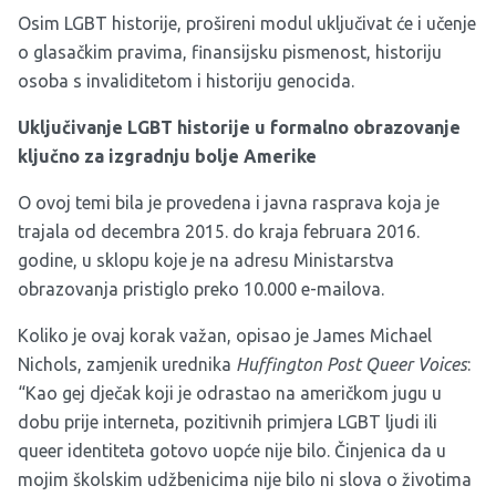
Osim LGBT historije, prošireni modul uključivat će i učenje
o glasačkim pravima, finansijsku pismenost, historiju
osoba s invaliditetom i historiju genocida.
Uključivanje LGBT historije u formalno obrazovanje
ključno za izgradnju bolje Amerike
O ovoj temi bila je provedena i javna rasprava koja je
trajala od decembra 2015. do kraja februara 2016.
godine, u sklopu koje je na adresu Ministarstva
obrazovanja pristiglo preko 10.000 e-mailova.
Koliko je ovaj korak važan, opisao je James Michael
Nichols, zamjenik urednika
Huffington Post Queer Voices
:
“Kao gej dječak koji je odrastao na američkom jugu u
dobu prije interneta, pozitivnih primjera LGBT ljudi ili
queer identiteta gotovo uopće nije bilo. Činjenica da u
mojim školskim udžbenicima nije bilo ni slova o životima