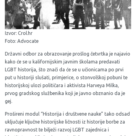
Izvor:
Crol.hr
Foto: Advocate
Državni odbor za obrazovanje prošlog četvrtka je najavio
kako će se u kalifornijskim javnim školama predavati
LGBT historija, što znači da će se u učionicama po prvi
put u historiji slušati, primjerice, o stonvolškoj pobuni te
historijskoj ulozi političara i aktivista Harveya Milka,
prvog gradskog službenika koji je javno obznanio da je
gej.
Prošireni modul “Historija i društvene nauke” tako odsad
uključuje ključne historijske ličnosti iz historije borbe za
ravnopravnost te bilježi razvoj LGBT zajednica i