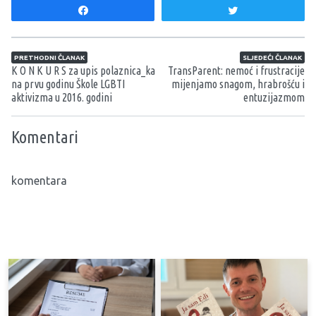
Share
Tweet
Navigacija članaka
PRETHODNI ČLANAK
SLJEDEĆI ČLANAK
K O N K U R S za upis polaznica_ka
TransParent: nemoć i frustracije
na prvu godinu Škole LGBTI
mijenjamo snagom, hrabrošću i
aktivizma u 2016. godini
entuzijazmom
Komentari
komentara