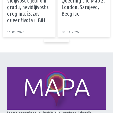
Vidljivost u jednom
Queering the Map 2:
gradu, nevidljivost u
London, Sarajevo,
drugima: izazov
Beograd
queer života u BiH
11. 05. 2026
30. 04. 2026
Mapa organizacija, institucija, centara i drugih