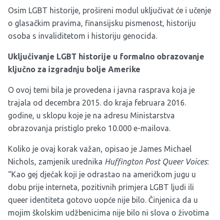
Osim LGBT historije, prošireni modul uključivat će i učenje
o glasačkim pravima, finansijsku pismenost, historiju
osoba s invaliditetom i historiju genocida.
Uključivanje LGBT historije u formalno obrazovanje
ključno za izgradnju bolje Amerike
O ovoj temi bila je provedena i javna rasprava koja je
trajala od decembra 2015. do kraja februara 2016.
godine, u sklopu koje je na adresu Ministarstva
obrazovanja pristiglo preko 10.000 e-mailova.
Koliko je ovaj korak važan, opisao je James Michael
Nichols, zamjenik urednika
Huffington Post Queer Voices
:
“Kao gej dječak koji je odrastao na američkom jugu u
dobu prije interneta, pozitivnih primjera LGBT ljudi ili
queer identiteta gotovo uopće nije bilo. Činjenica da u
mojim školskim udžbenicima nije bilo ni slova o životima