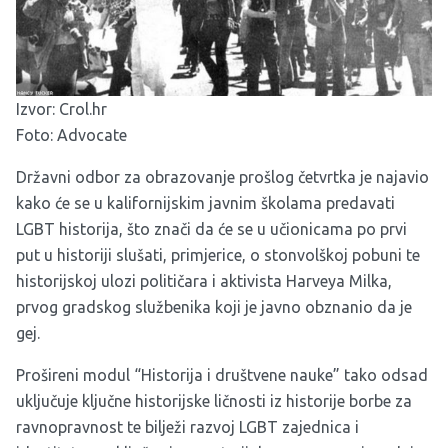
Izvor:
Crol.hr
Foto: Advocate
Državni odbor za obrazovanje prošlog četvrtka je najavio
kako će se u kalifornijskim javnim školama predavati
LGBT historija, što znači da će se u učionicama po prvi
put u historiji slušati, primjerice, o stonvolškoj pobuni te
historijskoj ulozi političara i aktivista Harveya Milka,
prvog gradskog službenika koji je javno obznanio da je
gej.
Prošireni modul “Historija i društvene nauke” tako odsad
uključuje ključne historijske ličnosti iz historije borbe za
ravnopravnost te bilježi razvoj LGBT zajednica i