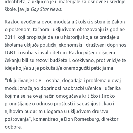
identiteta, a uključen je u materijale za osnovne i srednje
škole, javlja
Gay Star News
.
Razlog uvođenja ovog modula u školski sistem je Zakon
o poštenom, tačnom i uključivom obrazovanju iz godine
2011. koji propisuje da se u historiju koja se predaje u
školama uključe politički, ekonomski i društveni doprinosi
LGBT i osoba s invaliditetom. Razlog višegodišnjem
čekanju bili su rezovi budžeta i, očekivano, protivnici/e te
ideje koji/e su je pokušali/e onemogućiti peticijama.
“Uključivanje LGBT osoba, događaja i problema u ovaj
modul značajno doprinosi naobrazbi učenica i učenika
kojima se na ovaj način omogućava kritičko i široko
promišljanje o odnosu prošlosti i sadašnjosti, kao i
njihovim budućim ulogama u uključivom društvu
poštovanja”, komentirao je Don Romesburg, direktor
odbora.