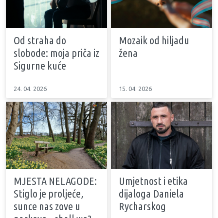
Od straha do
Mozaik od hiljadu
slobode: moja priča iz
žena
Sigurne kuće
24. 04. 2026
15. 04. 2026
MJESTA NELAGODE:
Umjetnost i etika
Stiglo je proljeće,
dijaloga Daniela
sunce nas zove u
Rycharskog