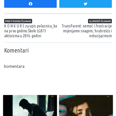
Share
Tweet
Navigacija članaka
PRETHODNI ČLANAK
SLJEDEĆI ČLANAK
K O N K U R S za upis polaznica_ka
TransParent: nemoć i frustracije
na prvu godinu Škole LGBTI
mijenjamo snagom, hrabrošću i
aktivizma u 2016. godini
entuzijazmom
Komentari
komentara