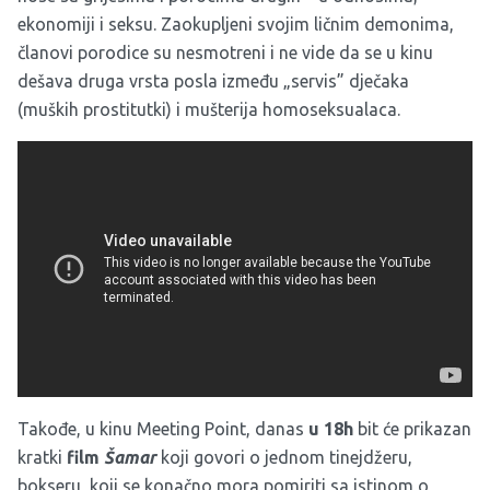
ekonomiji i seksu. Zaokupljeni svojim ličnim demonima,
članovi porodice su nesmotreni i ne vide da se u kinu
dešava druga vrsta posla između „servis” dječaka
(muških prostitutki) i mušterija homoseksualaca.
Takođe, u kinu Meeting Point, danas
u 18h
bit će prikazan
kratki
film
Šamar
koji govori o jednom tinejdžeru,
bokseru, koji se konačno mora pomiriti sa istinom o