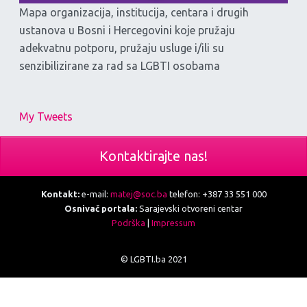
Mapa organizacija, institucija, centara i drugih
ustanova u Bosni i Hercegovini koje pružaju
adekvatnu potporu, pružaju usluge i/ili su
senzibilizirane za rad sa LGBTI osobama
My Tweets
Kontaktirajte nas!
Kontakt:
e-mail:
matej@soc.ba
telefon: +387 33 551 000
Osnivač portala:
Sarajevski otvoreni centar
Podrška
|
Impressum
© LGBTI.ba 2021