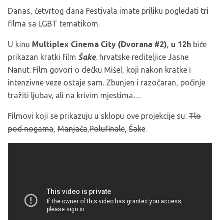
Danas, četvrtog dana Festivala imate priliku pogledati tri
filma sa LGBT tematikom.
U kinu
Multiplex Cinema City (Dvorana #2)
,
u 12h
biće
prikazan kratki film
Šake
, hrvatske rediteljice Jasne
Nanut. Film govori o dečku Mišel, koji nakon kratke i
intenzivne veze ostaje sam. Zbunjen i razočaran, počinje
tražiti ljubav, ali na krivim mjestima…
Filmovi koji se prikazuju u sklopu ove projekcije su:
Tlo
pod nogama
,
Manjača
,
Polufinale
,
Šake
.