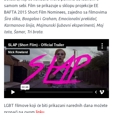
samom sebi. Film se prikazuje u sklopu projekcije EE
BAFTA 2015 Short Film Nominees, zajedno sa filmovima
Šira slika
,
Boogaloo
i
Graham
,
Emocionalni prekidač
,
Karmanova linija
,
Majmunski ljubavni eksperimenti
,
Moj
tata
,
Šamar
,
Tri brata
.
LGBT filmove koji će biti prikazani narednih dana možete
pronaći na ovom
linku
.