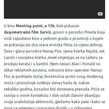
U kinu
Meeting point,
u 15h
, biće prikazan
dugometražni film
Servis
, govori o porodici Pineda koja
vodi zapušteno kino u jednom gradu u provinciji u kojem
se prikazuju po dva stara erotska filma za cijenu jednog.
Žena i glava porodice Nanay Flor, njena kćerka Nayda, zet
Lando i usvojena kćerka Jewel smjenjuju se na šalteru za
prodaju karata i u kantini. Njeni nećaci Alan i Ronald su
slikar reklamnih postera, odnosno kino-operater. Nanay
Flor je podnijela slučaj dvoženstva protiv svog otuđenog
muža i prisustvuje suđenju danas kada će, nakon
nekoliko godina, konačno biti donesena presuda. Priča se
razvija u ovom kontekstu. I dok ostali članovi obavljaju
svoje svakidašnje aktivnosti, gledamo kako pate i kako se
nose sa grijesima i porocima drugih – u odnosima,