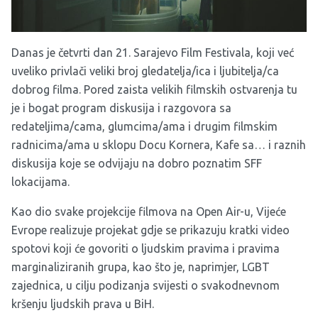
Danas je četvrti dan 21. Sarajevo Film Festivala, koji već
uveliko privlači veliki broj gledatelja/ica i ljubitelja/ca
dobrog filma. Pored zaista velikih filmskih ostvarenja tu
je i bogat program diskusija i razgovora sa
redateljima/cama, glumcima/ama i drugim filmskim
radnicima/ama u sklopu Docu Kornera, Kafe sa… i raznih
diskusija koje se odvijaju na dobro poznatim SFF
lokacijama.
Kao dio svake projekcije filmova na Open Air-u, Vijeće
Evrope realizuje projekat gdje se prikazuju kratki video
spotovi koji će govoriti o ljudskim pravima i pravima
marginaliziranih grupa, kao što je, naprimjer, LGBT
zajednica, u cilju podizanja svijesti o svakodnevnom
kršenju ljudskih prava u BiH.