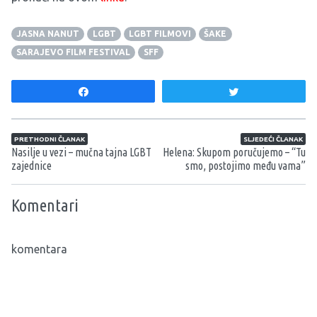
JASNA NANUT
LGBT
LGBT FILMOVI
ŠAKE
SARAJEVO FILM FESTIVAL
SFF
Share
Tweet
Navigacija članaka
PRETHODNI ČLANAK
SLJEDEĆI ČLANAK
Nasilje u vezi – mučna tajna LGBT
Helena: Skupom poručujemo – “Tu
zajednice
smo, postojimo među vama”
Komentari
komentara