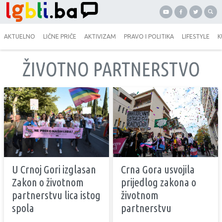
AKTUELNO
LIČNE PRIČE
AKTIVIZAM
PRAVO I POLITIKA
LIFESTYLE
K
ŽIVOTNO PARTNERSTVO
U Crnoj Gori izglasan
Crna Gora usvojila
Zakon o životnom
prijedlog zakona o
partnerstvu lica istog
životnom
spola
partnerstvu