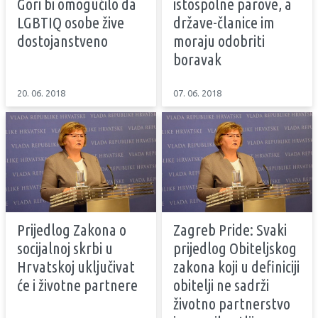
Gori bi omogućilo da
istospolne parove, a
LGBTIQ osobe žive
države-članice im
dostojanstveno
moraju odobriti
boravak
20. 06. 2018
07. 06. 2018
Prijedlog Zakona o
Zagreb Pride: Svaki
socijalnoj skrbi u
prijedlog Obiteljskog
Hrvatskoj uključivat
zakona koji u definiciji
će i životne partnere
obitelji ne sadrži
životno partnerstvo