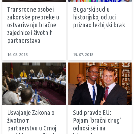
Transrodne osobe i
Bugarski sud u
zakonske prepreke u
historijskoj odluci
ostvarivanju bračne
priznao lezbijski brak
zajednice i životnih
partnerstava
16. 08. 2018
19. 07. 2018
Usvajanje Zakona o
Sud pravde EU:
životnom
Pojam ‘bračni drug’
partnerstvu u Crnoj
odnosi se i na