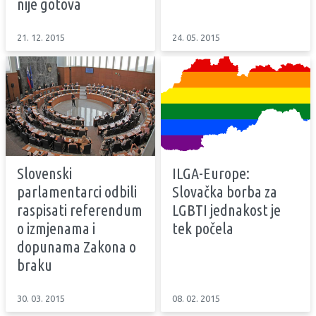
nije gotova
21. 12. 2015
24. 05. 2015
Slovenski
ILGA-Europe:
parlamentarci odbili
Slovačka borba za
raspisati referendum
LGBTI jednakost je
o izmjenama i
tek počela
dopunama Zakona o
braku
30. 03. 2015
08. 02. 2015