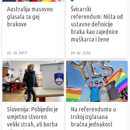
Australija masovno
Švicarski
glasala za gej
referendum: Ništa od
brakove
ustavne definicije
braka kao zajednice
muškarca i žene
22. 10. 2017
29. 02. 2016
Slovenija: Pobijedio je
Na referendumu u
umjetno stvoren
Irskoj izglasana
veliki strah, ali borba
bračna jednakost