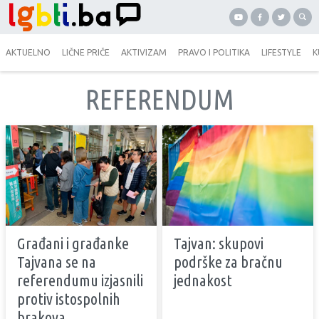
AKTUELNO
LIČNE PRIČE
AKTIVIZAM
PRAVO I POLITIKA
LIFESTYLE
K
REFERENDUM
Građani i građanke
Tajvan: skupovi
Tajvana se na
podrške za bračnu
referendumu izjasnili
jednakost
protiv istospolnih
brakova