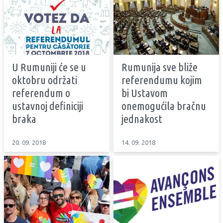
U Rumuniji će se u
Rumunija sve bliže
oktobru održati
referendumu kojim
referendum o
bi Ustavom
ustavnoj definiciji
onemogućila bračnu
braka
jednakost
20. 09. 2018
14. 09. 2018